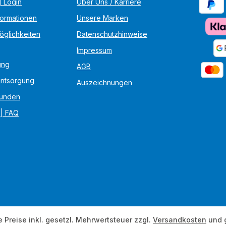
 Login
Über Uns / Karriere
formationen
Unsere Marken
öglichkeiten
Datenschutzhinweise
Impressum
ung
AGB
Entsorgung
Auszeichnungen
unden
 | FAQ
e Preise inkl. gesetzl. Mehrwertsteuer zzgl.
Versandkosten
und 