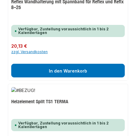
Reflex Wandhalterung mit Spannband für Reflex und Refix
8–25
Verfügbar, Zustellung voraussichtlich in 1 bis 2
Kalendertagen
Regulärer Preis:
20,13 €
zzgl. Versandkosten
In den Warenkorb
Heizelement Split TS1 TERMA
Verfügbar, Zustellung voraussichtlich in 1 bis 2
Kalendertagen