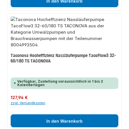
In den Warenkorb
Taconova Hocheffizienz Nassläuferpumpe TacoFlow3 32-
60/180 TS TACONOVA
Verfügbar, Zustellung voraussichtlich in 1 bis 2
Kalendertagen
Regulärer Preis:
127,94 €
zzgl. Versandkosten
In den Warenkorb