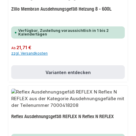
Zilio Membran Ausdehnungsgefäß Heizung 8 - 600L
Verfügbar, Zustellung voraussichtlich in 1 bis 2
Kalendertagen
Regulärer Preis:
21,71 €
Ab
zzgl. Versandkosten
Varianten entdecken
Reflex Ausdehnungsgefäß REFLEX N Reflex N REFLEX