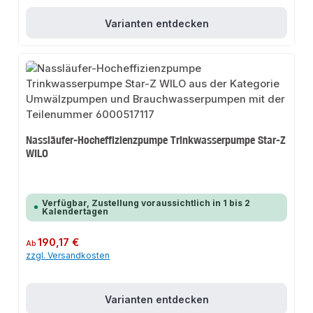
Varianten entdecken
Nassläufer-Hocheffizienzpumpe Trinkwasserpumpe Star-Z
WILO
Verfügbar, Zustellung voraussichtlich in 1 bis 2
Kalendertagen
Regulärer Preis:
190,17 €
Ab
zzgl. Versandkosten
Varianten entdecken