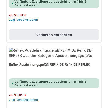
Verfügbar, Zustellung voraussichtlich in 1 bis 2
Kalendertagen
Regulärer Preis:
76,30 €
Ab
zzgl. Versandkosten
Varianten entdecken
Reflex Ausdehnungsgefäß REFIX DE Refix DE REFLEX
Verfügbar, Zustellung voraussichtlich in 1 bis 2
Kalendertagen
Regulärer Preis:
70,85 €
Ab
zzgl. Versandkosten