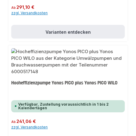
Regulärer Preis:
291,10 €
Ab
zzgl. Versandkosten
Varianten entdecken
Hocheffizienzpumpe Yonos PICO plus Yonos PICO WILO
Verfügbar, Zustellung voraussichtlich in 1 bis 2
Kalendertagen
Regulärer Preis:
241,06 €
Ab
zzgl. Versandkosten