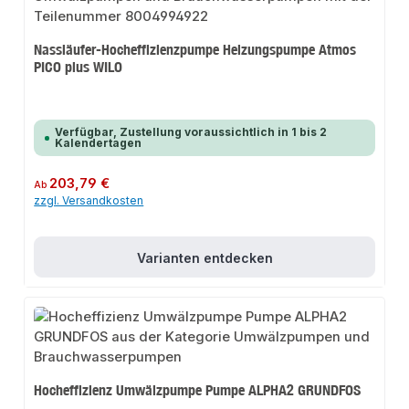
Nassläufer-Hocheffizienzpumpe Heizungspumpe Atmos
PICO plus WILO
Verfügbar, Zustellung voraussichtlich in 1 bis 2
Kalendertagen
Regulärer Preis:
203,79 €
Ab
zzgl. Versandkosten
Varianten entdecken
Hocheffizienz Umwälzpumpe Pumpe ALPHA2 GRUNDFOS