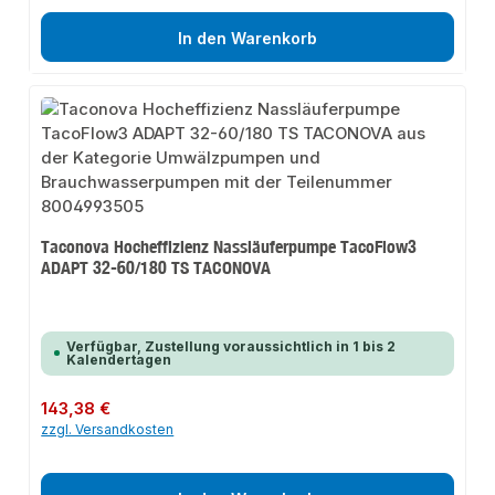
In den Warenkorb
Taconova Hocheffizienz Nassläuferpumpe TacoFlow3
ADAPT 32-60/180 TS TACONOVA
Verfügbar, Zustellung voraussichtlich in 1 bis 2
Kalendertagen
Regulärer Preis:
143,38 €
zzgl. Versandkosten