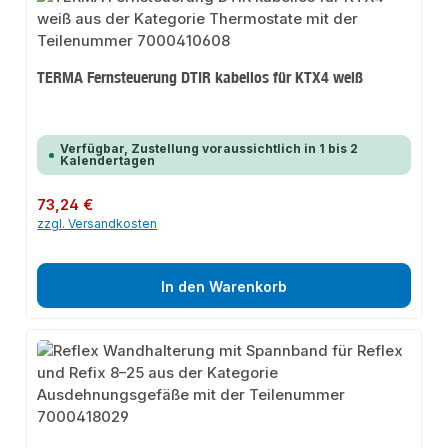
TERMA Fernsteuerung DTIR kabellos für KTX4 weiß
Verfügbar, Zustellung voraussichtlich in 1 bis 2
Kalendertagen
Regulärer Preis:
73,24 €
zzgl. Versandkosten
In den Warenkorb