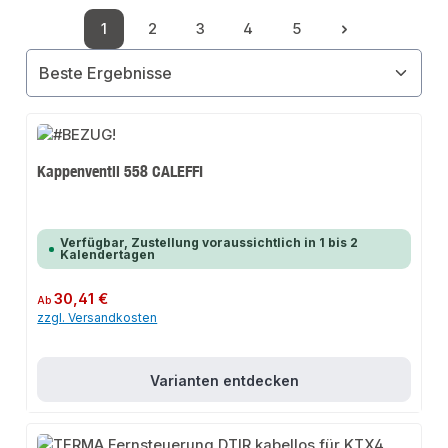
1
2
3
4
5
Seite
Seite
Seite
Seite
Seite
Kappenventil 558 CALEFFI
Verfügbar, Zustellung voraussichtlich in 1 bis 2
Kalendertagen
Regulärer Preis:
30,41 €
Ab
zzgl. Versandkosten
Varianten entdecken