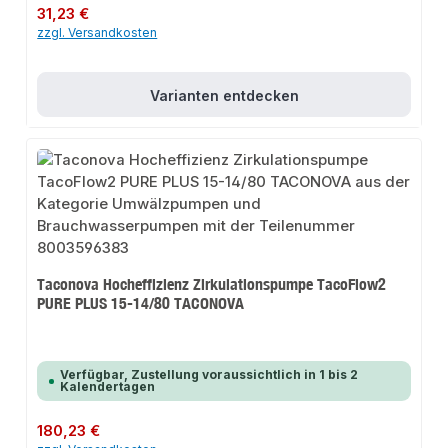
Regulärer Preis:
31,23 €
zzgl. Versandkosten
Varianten entdecken
Taconova Hocheffizienz Zirkulationspumpe TacoFlow2
PURE PLUS 15-14/80 TACONOVA
Verfügbar, Zustellung voraussichtlich in 1 bis 2
Kalendertagen
Regulärer Preis:
180,23 €