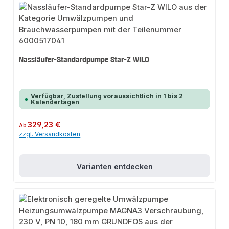
Nassläufer-Standardpumpe Star-Z WILO
Verfügbar, Zustellung voraussichtlich in 1 bis 2
Kalendertagen
Regulärer Preis:
329,23 €
Ab
zzgl. Versandkosten
Varianten entdecken