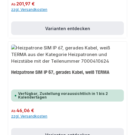
Regulärer Preis:
201,97 €
Ab
zzgl. Versandkosten
Varianten entdecken
Heizpatrone SIM IP 67, gerades Kabel, weiß TERMA
Verfügbar, Zustellung voraussichtlich in 1 bis 2
Kalendertagen
Regulärer Preis:
46,06 €
Ab
zzgl. Versandkosten