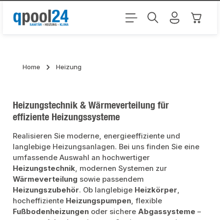
Zum Hauptinhalt springen
Warenk
Home
Heizung
Heizungstechnik & Wärmeverteilung für
effiziente Heizungssysteme
Realisieren Sie moderne, energieeffiziente und
langlebige Heizungsanlagen. Bei uns finden Sie eine
umfassende Auswahl an hochwertiger
Heizungstechnik
, modernen Systemen zur
Wärmeverteilung
sowie passendem
Heizungszubehör
. Ob langlebige
Heizkörper
,
hocheffiziente
Heizungspumpen
, flexible
Fußbodenheizungen
oder sichere
Abgassysteme
–