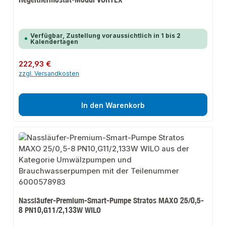
Verfügbar, Zustellung voraussichtlich in 1 bis 2
Kalendertagen
Regulärer Preis:
222,93 €
zzgl. Versandkosten
In den Warenkorb
Nassläufer-Premium-Smart-Pumpe Stratos MAXO 25/0,5-
8 PN10,G11/2,133W WILO