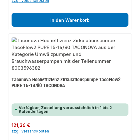
zzgl. Versandkosten
In den Warenkorb
Taconova Hocheffizienz Zirkulationspumpe TacoFlow2
PURE 15-14/80 TACONOVA
Verfügbar, Zustellung voraussichtlich in 1 bis 2
Kalendertagen
Regulärer Preis:
121,36 €
zzgl. Versandkosten