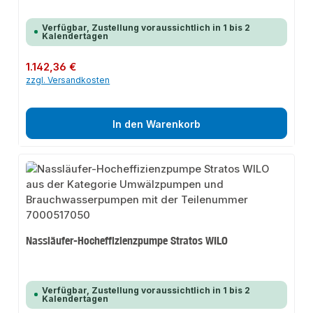
Verfügbar, Zustellung voraussichtlich in 1 bis 2
Kalendertagen
Regulärer Preis:
1.142,36 €
zzgl. Versandkosten
In den Warenkorb
Nassläufer-Hocheffizienzpumpe Stratos WILO
Verfügbar, Zustellung voraussichtlich in 1 bis 2
Kalendertagen