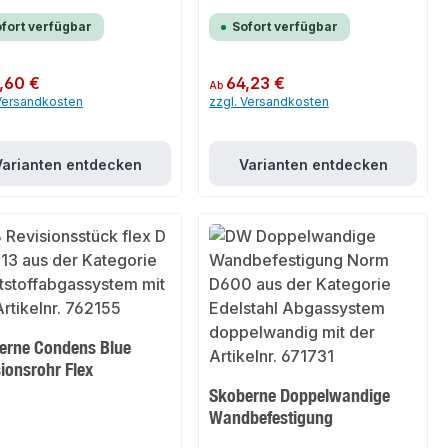
fort verfügbar
Sofort verfügbar
er Preis:
,60 €
Regulärer Preis:
64,23 €
Ab
 Versandkosten
zzgl. Versandkosten
Varianten entdecken
Varianten entdecken
erne Condens Blue
ionsrohr Flex
Skoberne Doppelwandige
Wandbefestigung