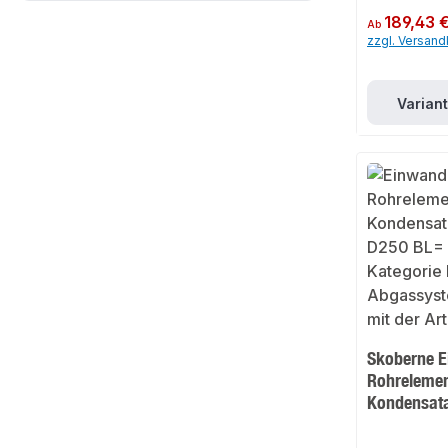
Regulärer Preis:
189,43 
Ab
zzgl. Versan
Varian
Skoberne 
Rohrelemen
Kondensat