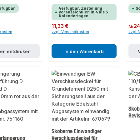
erfügbar
Verfügbar, Zustellung
So
voraussichtlich in 4 bis 5
Kalendertagen
Regulärer Preis:
11,33 €
Regulär
24
Ab
dkosten
zzgl. Versandkosten
zzgl.
ten entdecken
In den Warenkorb
Skob
Revis
Skoberne Einwandiger
erlängerung
Verschlussdeckel für