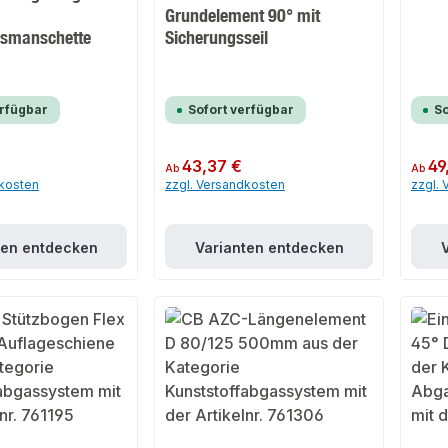
Grundelement 90° mit
gsmanschette
Sicherungsseil
erfügbar
Sofort verfügbar
So
Regulärer Preis:
43,37 €
Regulär
49
Ab
Ab
dkosten
zzgl. Versandkosten
zzgl.
ten entdecken
Varianten entdecken