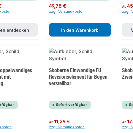
€
Regulärer Preis:
49,78 €
Regulär
45
Ab
dkosten
zzgl. Versandkosten
zzgl.
ten entdecken
In den Warenkorb
Doppelwandiges
Skoberne Einwandige FU
Skob
t mit
Revisionselement für Bogen
Zwei
ng
verstellbar
erfügbar
Sofort verfügbar
So
Regulärer Preis:
11,39 €
Regulär
17
Ab
Ab
dkosten
zzgl. Versandkosten
zzgl.