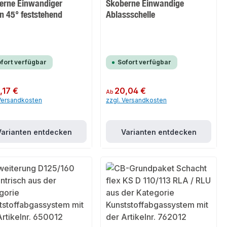
erne Einwandiger
Skoberne Einwandige
n 45° feststehend
Ablassschelle
fort verfügbar
Sofort verfügbar
er Preis:
,17 €
Regulärer Preis:
20,04 €
Ab
 Versandkosten
zzgl. Versandkosten
Varianten entdecken
Varianten entdecken