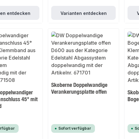
ten entdecken
Varianten entdecken
Skoberne Doppelwandige
Verankerungsplatte offen
Doppelwandiger
Skob
nschluss 45° mit
Boge
d
erfügbar
Sofort verfügbar
So