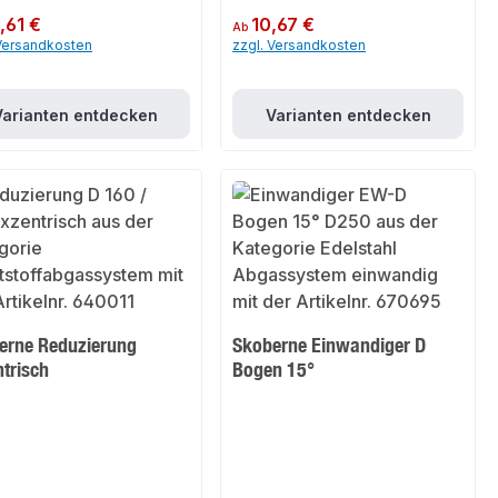
er Preis:
,61 €
Regulärer Preis:
10,67 €
Ab
 Versandkosten
zzgl. Versandkosten
Varianten entdecken
Varianten entdecken
erne Reduzierung
Skoberne Einwandiger D
trisch
Bogen 15°