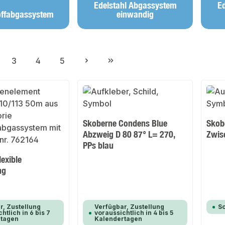
Edelstahl Abgassystem
E
offabgassystem
einwandig
3
4
5
ite
Seite
Seite
Seite
Skoberne Condens Blue
Skob
Abzweig D 80 87° L= 270,
Zwisc
PPs blau
exible
ng
r, Zustellung
Verfügbar, Zustellung
So
htlich in 6 bis 7
voraussichtlich in 4 bis 5
rtagen
Kalendertagen