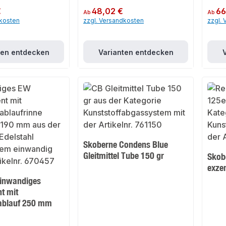
€
Regulärer Preis:
48,02 €
Regulär
66
Ab
Ab
dkosten
zzgl. Versandkosten
zzgl.
ten entdecken
Varianten entdecken
Skoberne Condens Blue
Gleitmittel Tube 150 gr
Skob
exzen
Einwandiges
t mit
ablauf 250 mm