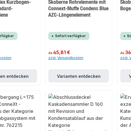
lex Kurzbogen-
Skoberne Rohrelemente mit
Skob
ndard-
Connext-Muffe Condens Blue
Boge
iene
AZC-Längenelement
erfügbar
Sofort verfügbar
So
Regulärer Preis:
45,81 €
Regulär
36
Ab
Ab
dkosten
zzgl. Versandkosten
zzgl.
ten entdecken
Varianten entdecken