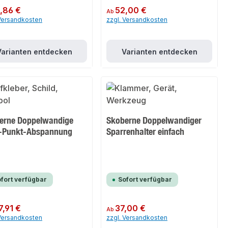
er Preis:
,86 €
Regulärer Preis:
52,00 €
Ab
 Versandkosten
zzgl. Versandkosten
Varianten entdecken
Varianten entdecken
erne Doppelwandige
Skoberne Doppelwandiger
-Punkt-Abspannung
Sparrenhalter einfach
fort verfügbar
Sofort verfügbar
er Preis:
7,91 €
Regulärer Preis:
37,00 €
Ab
 Versandkosten
zzgl. Versandkosten