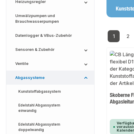
Heizungsregler
Kunstst
Umwälzpumpen und
Brauchwasserpumpen
Datenlogger & VBus-Zubehör
1
2
Seite
Se
Sensoren & Zubehör
Ventile
Abgassysteme
Kunststoffabgassystem
Skoberne Fl
Abgasleitu
Edelstahl Abgassystem
einwandig
Verfügba
Edelstahl Abgassystem
voraussic
doppelwandig
Kalende