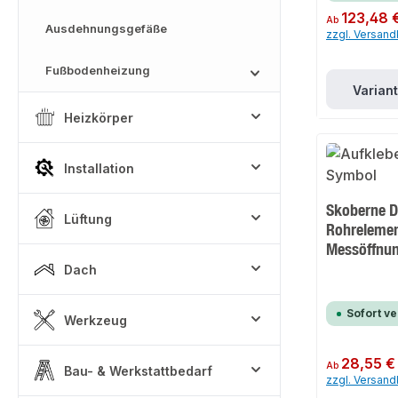
Regulärer Preis:
123,48 
Ab
Ausdehnungsgefäße
zzgl. Versan
Fußbodenheizung
Varian
Heizkörper
Installation
Skoberne 
Lüftung
Rohrelemen
Messöffnu
Dach
Sofort v
Werkzeug
Regulärer Preis:
28,55 €
Ab
Bau- & Werkstattbedarf
zzgl. Versan