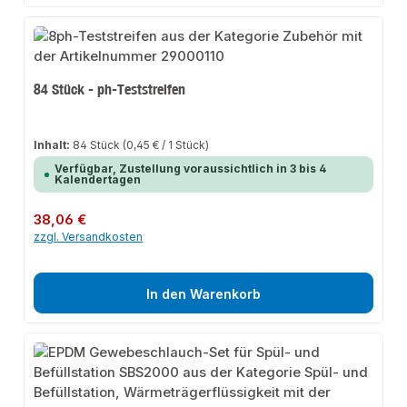
84 Stück - ph-Teststreifen
Inhalt:
84 Stück
(0,45 € / 1 Stück)
Verfügbar, Zustellung voraussichtlich in 3 bis 4
Kalendertagen
Regulärer Preis:
38,06 €
zzgl. Versandkosten
In den Warenkorb