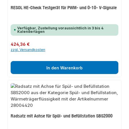
RESOL HE-Check Testgerät für PWM- und 0-10- V-Signale
Verfügbar, Zustellung voraussichtlich in 3 bis 4
Kalendertagen
Regulärer Preis:
424,36 €
zzgl. Versandkosten
In den Warenkorb
Radsatz mit Achse für Spül- und Befüllstation SBS2000