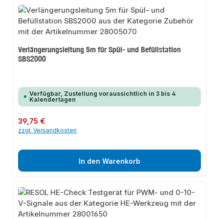
Verlängerungsleitung 5m für Spül- und Befüllstation
SBS2000
Verfügbar, Zustellung voraussichtlich in 3 bis 4
Kalendertagen
Regulärer Preis:
39,75 €
zzgl. Versandkosten
In den Warenkorb