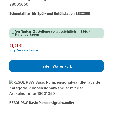
Schmutzfilter für Spül- und Befüllstation SBS2000
Verfügbar, Zustellung voraussichtlich in 3 bis 4
Kalendertagen
Regulärer Preis:
21,21 €
zzgl. Versandkosten
In den Warenkorb
RESOL PSW Basic Pumpensignalwandler