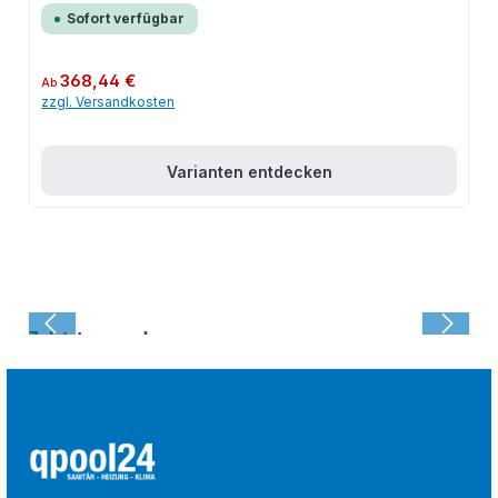
Sofort verfügbar
Regulärer Preis:
368,44 €
Ab
zzgl. Versandkosten
Varianten entdecken
Zuletzt angesehen: