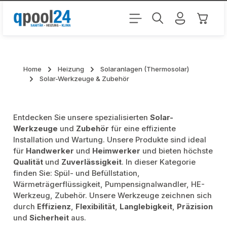
Zum Hauptinhalt springen
Warenk
Home
Heizung
Solaranlagen (Thermosolar)
Solar-Werkzeuge & Zubehör
Entdecken Sie unsere spezialisierten
Solar-
Werkzeuge
und
Zubehör
für eine effiziente
Installation und Wartung. Unsere Produkte sind ideal
für
Handwerker
und
Heimwerker
und bieten höchste
Qualität
und
Zuverlässigkeit
. In dieser Kategorie
finden Sie: Spül- und Befüllstation,
Wärmeträgerflüssigkeit, Pumpensignalwandler, HE-
Werkzeug, Zubehör. Unsere Werkzeuge zeichnen sich
durch
Effizienz
,
Flexibilität
,
Langlebigkeit
,
Präzision
und
Sicherheit
aus.