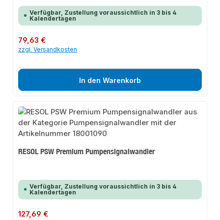
Verfügbar, Zustellung voraussichtlich in 3 bis 4
Kalendertagen
Regulärer Preis:
79,63 €
zzgl. Versandkosten
In den Warenkorb
RESOL PSW Premium Pumpensignalwandler
Verfügbar, Zustellung voraussichtlich in 3 bis 4
Kalendertagen
Regulärer Preis:
127,69 €