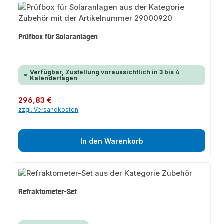
Prüfbox für Solaranlagen
Verfügbar, Zustellung voraussichtlich in 3 bis 4
Kalendertagen
Regulärer Preis:
296,83 €
zzgl. Versandkosten
In den Warenkorb
Refraktometer-Set