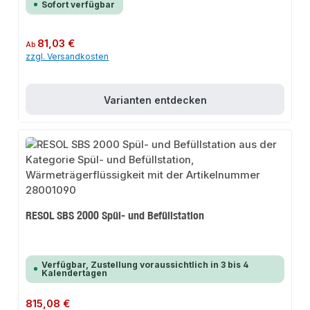
Sofort verfügbar
Regulärer Preis:
81,03 €
Ab
zzgl. Versandkosten
Varianten entdecken
RESOL SBS 2000 Spül- und Befüllstation
Verfügbar, Zustellung voraussichtlich in 3 bis 4
Kalendertagen
Regulärer Preis:
815,08 €