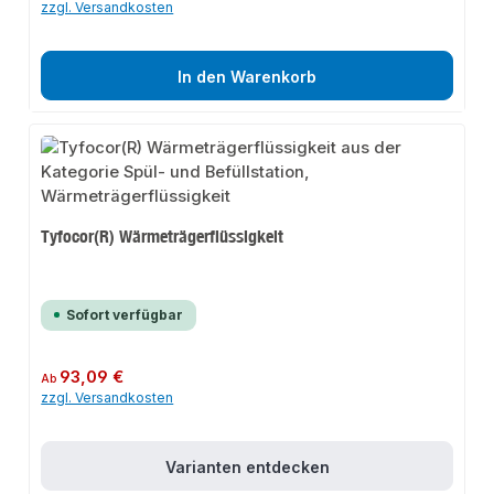
zzgl. Versandkosten
In den Warenkorb
Tyfocor(R) Wärmeträgerflüssigkeit
Sofort verfügbar
Regulärer Preis:
93,09 €
Ab
zzgl. Versandkosten
Varianten entdecken