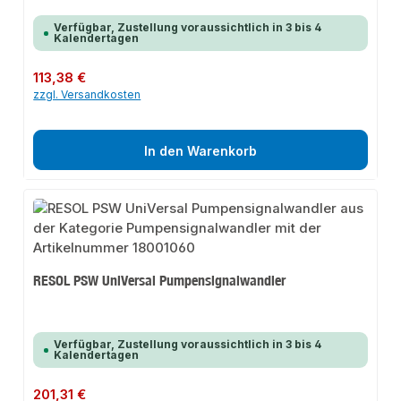
Verfügbar, Zustellung voraussichtlich in 3 bis 4
Kalendertagen
Regulärer Preis:
113,38 €
zzgl. Versandkosten
In den Warenkorb
RESOL PSW UniVersal Pumpensignalwandler
Verfügbar, Zustellung voraussichtlich in 3 bis 4
Kalendertagen
Regulärer Preis:
201,31 €