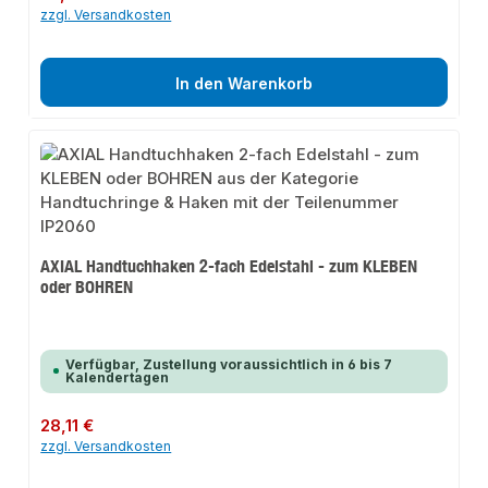
zzgl. Versandkosten
In den Warenkorb
AXIAL Handtuchhaken 2-fach Edelstahl - zum KLEBEN
oder BOHREN
Verfügbar, Zustellung voraussichtlich in 6 bis 7
Kalendertagen
Regulärer Preis:
28,11 €
zzgl. Versandkosten