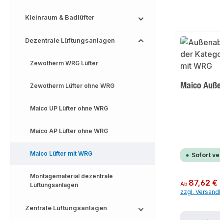
Kleinraum & Badlüfter
Dezentrale Lüftungsanlagen
Zewotherm WRG Lüfter
Maico Auß
Zewotherm Lüfter ohne WRG
Maico UP Lüfter ohne WRG
Maico AP Lüfter ohne WRG
Maico Lüfter mit WRG
Sofort v
Montagematerial dezentrale
Regulärer Preis:
87,62 €
Ab
Lüftungsanlagen
zzgl. Versan
Zentrale Lüftungsanlagen