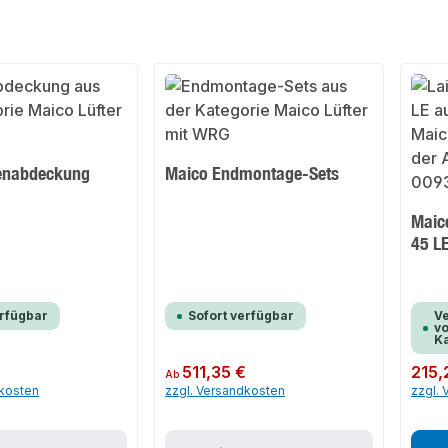
enabdeckung
Maico Endmontage-Sets
Maic
45 L
erfügbar
Sofort verfügbar
Ve
vo
K
Regulärer Preis:
511,35 €
Regulär
215,
Ab
dkosten
zzgl. Versandkosten
zzgl.