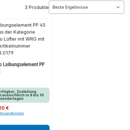
3 Produkte
o Laibungselement PP
E
rfügbar, Zustellung
raussichtlich in 8 bis 10
alendertagen
er Preis:
20 €
 Versandkosten