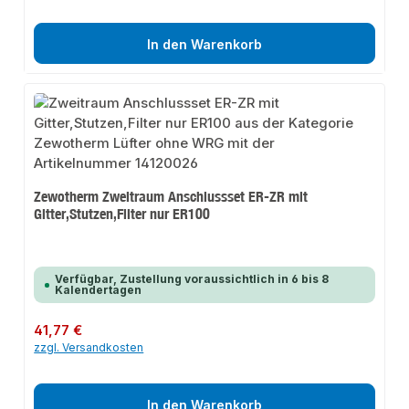
In den Warenkorb
Zewotherm Zweitraum Anschlussset ER-ZR mit
Gitter,Stutzen,Filter nur ER100
Verfügbar, Zustellung voraussichtlich in 6 bis 8
Kalendertagen
Regulärer Preis:
41,77 €
zzgl. Versandkosten
In den Warenkorb