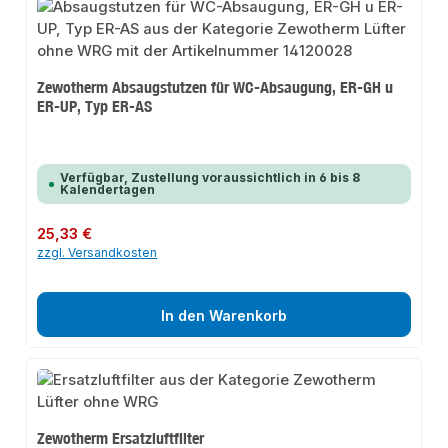
Zewotherm Absaugstutzen für WC-Absaugung, ER-GH u
ER-UP, Typ ER-AS
Verfügbar, Zustellung voraussichtlich in 6 bis 8
Kalendertagen
Regulärer Preis:
25,33 €
zzgl. Versandkosten
In den Warenkorb
Zewotherm Ersatzluftfilter