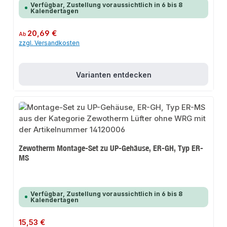
Verfügbar, Zustellung voraussichtlich in 6 bis 8
Kalendertagen
Regulärer Preis:
20,69 €
Ab
zzgl. Versandkosten
Varianten entdecken
Zewotherm Montage-Set zu UP-Gehäuse, ER-GH, Typ ER-
MS
Verfügbar, Zustellung voraussichtlich in 6 bis 8
Kalendertagen
Regulärer Preis:
15,53 €