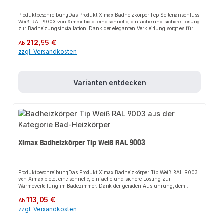
ProduktbeschreibungDas Produkt Ximax Badheizkörper Pep Seitenanschluss
Weiß RAL 9003 von Ximax bietet eine schnelle, einfache und sichere Lösung
zur Badheizungsinstallation. Dank der eleganten Verkleidung sorgt es für
perfekten Halt und passt sich flexibel an verschiedene Sanitärbereiche an.
Regulärer Preis:
212,55 €
Das robuste Design und die einfache Montage machen dieses Produkt zu
Ab
einer zuverlässigen Wahl für jede Installation. Die Anschlussmaße wurden
zzgl. Versandkosten
an gängige Normen angepasst.EigenschaftenModernes DesignRobuste
BauweiseEinfache MontageBeidseitiger
AnschlussAnwendungsbereicheBadezimmerWCGewerbliche
SanitäranlagenProduktdatenMaterial: AluminiumFarbe: Weiß (RAL
Varianten entdecken
9003)Anschluss: SeitenanschlussIn unserem Sortiment finden Sie auch
passende Zubehörteile sowie weitere Produkte für den Anschluss.
Ximax Badheizkörper Tip Weiß RAL 9003
ProduktbeschreibungDas Produkt Ximax Badheizkörper Tip Weiß RAL 9003
von Ximax bietet eine schnelle, einfache und sichere Lösung zur
Wärmeverteilung im Badezimmer. Dank der geraden Ausführung, dem
seitlichen D-Profil und dem Standardanschluss sorgt es nicht nur für
Regulärer Preis:
113,05 €
perfekten Halt, sondern auch für ein klassisches Design, das jedes
Ab
Badezimmer aufwertet. Das robuste Design und die einfache Montage
zzgl. Versandkosten
machen dieses Produkt zu einer zuverlässigen Wahl für jede