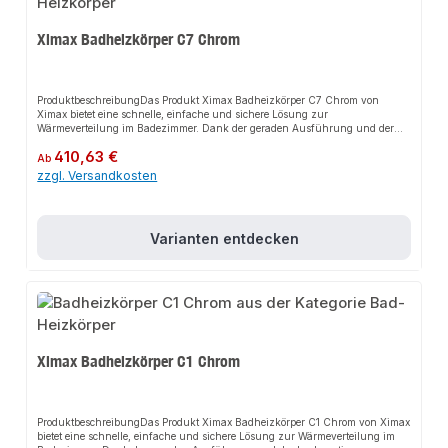
Ximax Badheizkörper C7 Chrom
ProduktbeschreibungDas Produkt Ximax Badheizkörper C7 Chrom von
Ximax bietet eine schnelle, einfache und sichere Lösung zur
Wärmeverteilung im Badezimmer. Dank der geraden Ausführung und der
hochwertigen verchromten Oberfläche sorgt es nicht nur für perfekten Halt,
Regulärer Preis:
410,63 €
sondern auch für eine moderne Optik, die jedes Badezimmer aufwertet. Die
Ab
flachen verchromten Querpaneele in aufgesetzter Optik verleihen dem
zzgl. Versandkosten
Badheizkörper den Charme eines Paneelheizkörpers. Das robuste Design
und die einfache Montage machen dieses Produkt zu einer zuverlässigen
Wahl für jede Installation.EigenschaftenHochwertige verchromte
OberflächeGerade AusführungFlache verchromte QuerpaneeleKombinierbar
Varianten entdecken
mit handelsüblichen ThermostatventilenHandwerkerqualität Made in
EuropeAnwendungsbereicheBadezimmerHandtuchwärmerHandtuchtrockner
ProduktdatenFarbe: ChromMaterial: Hochwertiger StahlMontage:
WandmontageIn unserem Sortiment finden Sie auch passende
Thermostatventile sowie weitere Heizkörper für den Anschluss.
Ximax Badheizkörper C1 Chrom
ProduktbeschreibungDas Produkt Ximax Badheizkörper C1 Chrom von Ximax
bietet eine schnelle, einfache und sichere Lösung zur Wärmeverteilung im