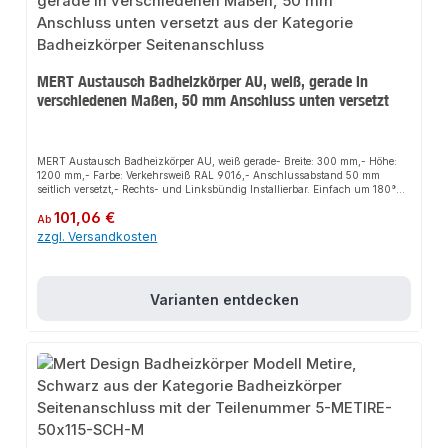
MERT Austausch Badheizkörper AU, weiß, gerade in
verschiedenen Maßen, 50 mm Anschluss unten versetzt
MERT Austausch Badheizkörper AU, weiß gerade- Breite: 300 mm,- Höhe:
1200 mm,- Farbe: Verkehrsweiß RAL 9016,- Anschlussabstand 50 mm
seitlich versetzt,- Rechts- und Linksbündig Installierbar. Einfach um 180°
drehen,- Material: Stahl ST12,- Getestet unter 13,5 Bar Betriebsdruck,-
Regulärer Preis:
101,06 €
Wärmeleistung bei 75/65/20°C: 375 Watt- Wärmeleistung bei 55/45/20°C:
Ab
171 Watt,- Wandabstand min. / max. 60 / 90 mm,- Produziert nach
zzgl. Versandkosten
EURONORM EN 442,- Geeignet Zentralheizung, Elektro- und Mischbetrieb,-
inklusive Wandhalterungen, Blind- und Entlüftungsstopfen, - im
Lieferumfang sind die Thermostadtkopf und Ventilhahnblock nicht
enthalten.MERT Austausch Badheizkörper AU, weiß, gerade in
Varianten entdecken
verschiedenen Maßen (AU = 50 mm Anschluss unten versetzt)