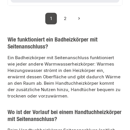
ProduktdatenFarbe: Weiß RAL 9003Material: Hochwertiger StahlMontage:
WandmontageIn unserem Sortiment finden Sie auch passende
Thermostatventile sowie weitere Heizkörper für den Anschluss.
1
2
Seite
Seite
Wie funktioniert ein Badheizkörper mit
Seitenanschluss?
Ein Badheizkörper mit Seitenanschluss funktioniert
wie jeder andere Warmwasserheizkörper: Warmes
Heizungswasser strömt in den Heizkörper ein,
erwärmt dessen Oberfläche und gibt dadurch Wärme
an den Raum ab. Beim Handtuchheizkörper kommt
der zusätzliche Nutzen hinzu, Handtücher bequem zu
trocknen oder vorzuwärmen.
Wo ist der Vorlauf bei einem Handtuchheizkörper
mit Seitenanschluss?