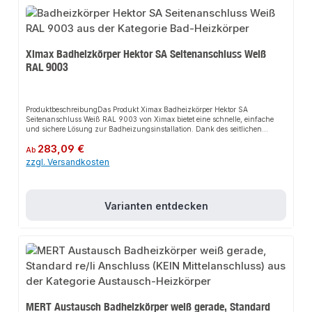
Für Mischbetrieb benötigen Sie folgende Ausstattung:- Anschlussgarnitur
Modell MERT TT-Set, Heizpatrone mit Thermostat Regler und 2x T-Stück.
Ximax Badheizkörper Hektor SA Seitenanschluss Weiß
RAL 9003
ProduktbeschreibungDas Produkt Ximax Badheizkörper Hektor SA
Seitenanschluss Weiß RAL 9003 von Ximax bietet eine schnelle, einfache
und sichere Lösung zur Badheizungsinstallation. Dank des seitlichen
Austauschanschlusses sorgt es für perfekten Halt und passt sich flexibel an
Regulärer Preis:
283,09 €
verschiedene Sanitärbereiche an. Das robuste Design und die einfache
Ab
Montage machen dieses Produkt zu einer zuverlässigen Wahl für jede
zzgl. Versandkosten
Installation. Der Heizkörper ist drehbar und kann daher links oder rechts
verwendet werden.EigenschaftenModernes DesignRobuste BauweiseEinfache
MontageSeitlicher
AustauschanschlussAnwendungsbereicheBadezimmerWellnessbereicheGew
Varianten entdecken
erbliche SanitäranlagenProduktdatenMaterial: AluminiumFarbe: Weiß (RAL
9003)Anschluss: SeitenanschlussIn unserem Sortiment finden Sie auch
passende Zubehörteile sowie weitere Produkte für den Anschluss.
MERT Austausch Badheizkörper weiß gerade, Standard