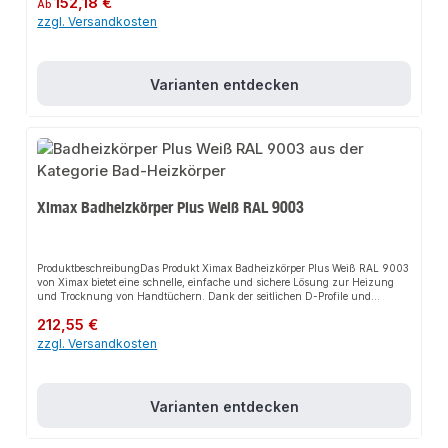
152,18 €
Wandabstand min. / max. 60 / 90 mm,- Produziert nach EURONORM EN
Ab
442,- Geeignet Zentralheizung, Elektro- und Mischbetrieb,- inklusive
zzgl. Versandkosten
Wandhalterungen, Blind- und Entlüftungsstopfen
Varianten entdecken
Ximax Badheizkörper Plus Weiß RAL 9003
ProduktbeschreibungDas Produkt Ximax Badheizkörper Plus Weiß RAL 9003
von Ximax bietet eine schnelle, einfache und sichere Lösung zur Heizung
und Trocknung von Handtüchern. Dank der seitlichen D-Profile und
integrierten, beheizten Handtuchablage sorgt es für perfekten Halt und passt
Regulärer Preis:
212,55 €
sich flexibel an verschiedene Bad- und Wohnbereiche an. Das robuste
Design und die einfache Montage machen dieses Produkt zu einer
zzgl. Versandkosten
zuverlässigen Wahl für jede Installation.EigenschaftenGerade
AusführungSeitliche D-ProfileIntegrierte, beheizte Handtuchablage und
HandtuchstangeStandardanschlussKompatibel mit handelsüblichen
ThermostatventilenHandwerkerqualität Made in
Varianten entdecken
EuropeAnwendungsbereicheBadWohnbereichGängige
ZentralheizungenProduktdatenFarbe: Weiß RAL 9003Material: StahlDesign:
Seitliche D-ProfileIn unserem Sortiment finden Sie auch passende