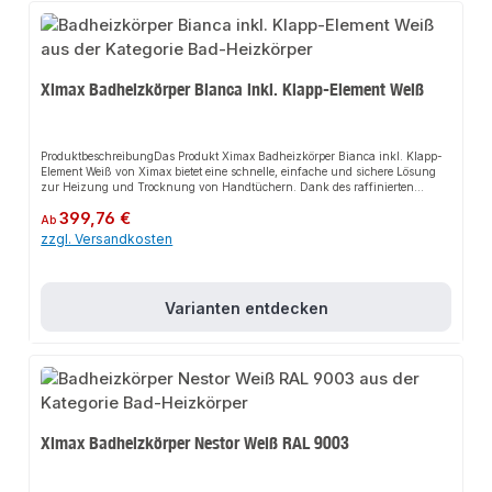
Thermostatventile sowie weitere Heizkörper für den Anschluss.
Ximax Badheizkörper Bianca inkl. Klapp-Element Weiß
ProduktbeschreibungDas Produkt Ximax Badheizkörper Bianca inkl. Klapp-
Element Weiß von Ximax bietet eine schnelle, einfache und sichere Lösung
zur Heizung und Trocknung von Handtüchern. Dank des raffinierten
beheizten 90°-Klapp-Elements sorgt es für perfekten Halt und passt sich
Regulärer Preis:
399,76 €
flexibel an verschiedene Bad- und Wohnbereiche an. Das robuste Design
Ab
und die einfache Montage machen dieses Produkt zu einer zuverlässigen
zzgl. Versandkosten
Wahl für jede Installation.EigenschaftenBeheiztes 90°-Klapp-
ElementMultifunktional als Handtuchwärmer und
WäscheständerWarmwasserbetriebHandwerkerqualität Made in
EuropeAnwendungsbereicheBadWohnbereichGängige
Varianten entdecken
ZentralheizungenProduktdatenFarbe: WeißMaterial: StahlDesign: Klapp-
ElementIn unserem Sortiment finden Sie auch passende Thermostatventile
sowie weitere Heizkörper für den Anschluss.
Ximax Badheizkörper Nestor Weiß RAL 9003