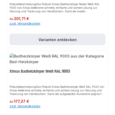
ProduktbeschreibungDas Produkt Ximax Badheizkörper Nestor Weiß RAL
9003 von Ximax bietet eine schnelle, einfache und sichere Lösung zur
Heizung und Trocknung von Handtüchern. Dank der ovalen
Horizontalprofile sorgt es für perfekten Halt und passt sich flexibel an
Regulärer Preis:
201,71 €
verschiedene Bad- und Wohnbereiche an. Das robuste Design und die
Ab
einfache Montage machen dieses Produkt zu einer zuverlässigen Wahl für
zzgl. Versandkosten
jede Installation.EigenschaftenGerade
AusführungStandardanschlussKompatibel mit jedem handelsüblichen
ThermostatventilHandwerkerqualität Made in
EuropeAnwendungsbereicheBadWohnbereichGängige
Varianten entdecken
ZentralheizungenProduktdatenFarbe: Weiß RAL 9003Material: StahlDesign:
Ovale HorizontalprofileIn unserem Sortiment finden Sie auch passende
Thermostatventile sowie weitere Heizkörper für den Anschluss.
Ximax Badheizkörper Weiß RAL 9003
ProduktbeschreibungDas Produkt Ximax Badheizkörper Weiß RAL 9003 von
Ximax bietet eine schnelle, einfache und sichere Lösung zur Heizung und
Trocknung von Handtüchern. Dank der aufgesetzten Rundrohre sorgt es für
perfekten Halt und passt sich flexibel an verschiedene Bad- und
Regulärer Preis:
177,27 €
Wohnbereiche an. Das robuste Design und die einfache Montage machen
Ab
dieses Produkt zu einer zuverlässigen Wahl für jede
zzgl. Versandkosten
Installation.EigenschaftenGerade AusführungStandardanschlussKompatibel
mit jedem handelsüblichen ThermostatventilHandwerkerqualität Made in