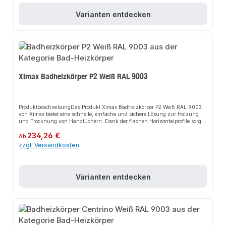
EuropeAnwendungsbereicheBadWohnbereichGängige
ZentralheizungenProduktdatenFarbe: Weiß RAL 9003Material: StahlDesign:
Varianten entdecken
Aufgesetzte RundrohreIn unserem Sortiment finden Sie auch passende
Thermostatventile sowie weitere Heizkörper für den Anschluss.
Ximax Badheizkörper P2 Weiß RAL 9003
ProduktbeschreibungDas Produkt Ximax Badheizkörper P2 Weiß RAL 9003
von Ximax bietet eine schnelle, einfache und sichere Lösung zur Heizung
und Trocknung von Handtüchern. Dank der flachen Horizontalprofile sorgt
es für perfekten Halt und passt sich flexibel an verschiedene Bad- und
Regulärer Preis:
234,26 €
Wohnbereiche an. Das robuste Design und die einfache Montage machen
Ab
dieses Produkt zu einer zuverlässigen Wahl für jede
zzgl. Versandkosten
Installation.EigenschaftenGerade AusführungStandardanschlussKompatibel
mit jedem handelsüblichen ThermostatventilHandwerkerqualität Made in
EuropeAnwendungsbereicheBadWohnbereichGängige
ZentralheizungenProduktdatenFarbe: Weiß RAL 9003Material: StahlDesign:
Varianten entdecken
Flache HorizontalprofileIn unserem Sortiment finden Sie auch passende
Thermostatventile sowie weitere Heizkörper für den Anschluss.