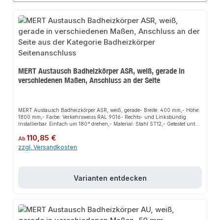
MERT Austausch Badheizkörper ASR, weiß, gerade in
verschiedenen Maßen, Anschluss an der Seite
MERT Austausch Badheizkörper ASR, weiß, gerade- Breite: 400 mm,- Höhe:
1800 mm,- Farbe: Verkehrsweiss RAL 9016- Rechts- und Linksbündig
Installierbar. Einfach um 180° drehen,- Material: Stahl ST12,- Getestet unter
13,5 Bar Betriebsdruck,- Wärmeleistung bei 75/65/20°C: 655 Watt,-
Regulärer Preis:
110,85 €
Wärmeleistung bei 55/45/20°C: 340 Watt,- Rohrabstand an der Seite: 900
Ab
mm,- Wandabstand min. / max. 60 / 90 mm,- Produziert nach EURONORM
zzgl. Versandkosten
EN 442,- Geeignet Zentralheizung, Elektro- und Mischbetrieb,- inklusive
Wandhalterungen, Blind- und Entlüftungsstopfen, - im Lieferumfang sind
die Thermostadtkopf und Ventil nicht enthalten.MERT Austausch
Badheizkörper ASR, weiß, gerade in verschiedenen Maßen (ASR =
Varianten entdecken
Anschluss an der Seite)