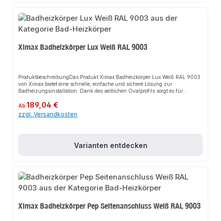
Zubehörteile sowie weitere Produkte für den Anschluss.
Ximax Badheizkörper Lux Weiß RAL 9003
ProduktbeschreibungDas Produkt Ximax Badheizkörper Lux Weiß RAL 9003
von Ximax bietet eine schnelle, einfache und sichere Lösung zur
Badheizungsinstallation. Dank des seitlichen Ovalprofils sorgt es für
perfekten Halt und passt sich flexibel an verschiedene Sanitärbereiche an.
Regulärer Preis:
189,04 €
Das robuste Design und die einfache Montage machen dieses Produkt zu
Ab
einer zuverlässigen Wahl für jede Installation. Der Heizkörper ist ideal als
zzgl. Versandkosten
Handtuchwärmer und Handtuchtrockner geeignet.EigenschaftenModernes
DesignRobuste BauweiseEinfache MontageSeitliches
OvalprofilAnwendungsbereicheBadezimmerWellnessbereicheGewerbliche
SanitäranlagenProduktdatenMaterial: AluminiumFarbe: Weiß (RAL
Varianten entdecken
9003)Anschluss: StandardanschlussIn unserem Sortiment finden Sie auch
passende Zubehörteile sowie weitere Produkte für den Anschluss.
Ximax Badheizkörper Pep Seitenanschluss Weiß RAL 9003