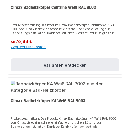
Ximax Badheizkörper Centrino Weiß RAL 9003
ProduktbeschreibungDas Produkt Ximax Badheizkörper Centrino Weiß RAL
9003 von Ximax bietet eine schnelle, einfache und sichere Lösung zur
Badheizungsinstallation. Dank des seitlichen Vierkant-Profils sorgt es für
perfekten Halt und passt sich flexibel an verschiedene Sanitärbereiche an.
Regulärer Preis:
76,88 €
Das robuste Design und die einfache Montage machen dieses Produkt zu
Ab
einer zuverlässigen Wahl für jede Installation. Der Heizkörper ist ein
zzgl. Versandkosten
Klassiker und Einstiegsmodell zugleich, ideal als Handtuchwärmer und
Handtuchtrockner.EigenschaftenModernes DesignRobuste BauweiseEinfache
MontageSeitliches Vierkant-
ProfilAnwendungsbereicheBadezimmerWellnessbereicheGewerbliche
Varianten entdecken
SanitäranlagenProduktdatenMaterial: AluminiumFarbe: Weiß (RAL
9003)Anschluss: StandardanschlussIn unserem Sortiment finden Sie auch
passende Zubehörteile sowie weitere Produkte für den Anschluss.
Ximax Badheizkörper K4 Weiß RAL 9003
ProduktbeschreibungDas Produkt Ximax Badheizkörper K4 Weiß RAL 9003
von Ximax bietet eine schnelle, einfache und sichere Lösung zur
Badheizungsinstallation. Dank der Kombination von vertikalen