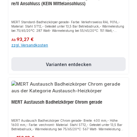
re/li Anschluss (KEIN Mittelanschluss)
MERT Standard-Badheizkörper gerade- Farbe: Verkehrsweiss RAL 9016,-
Material: Stahl ST12,- Getestet unter 13,5 Bar Betriebsdruck,- Wärmeleistung
bei 75/65/20°C: 287 Watt- Wärmeleistung bei 55/45/20°C: 151 Watt,-
Rohrabstand rechts/links Anschluss: 255 mm,- Rohrabstand
Regulärer Preis:
93,27 €
Mittelanschluss: 50 mm,- Wandabstand min. / max. 60 / 90 mm,-
Ab
Produziert nach EURONORM EN 442,- Geeignet Zentralheizung, Elektro-
zzgl. Versandkosten
und Mischbetrieb,- inklusive Wandhalterungen, Blind- und
Entlüftungsstopfen
Varianten entdecken
MERT Austausch Badheizkörper Chrom gerade
MERT Austausch Badheizkörper Chrom gerade- Breite: 400 mm,- Höhe:
1600 mm,- Farbe: verchromt- Material: Stahl ST12,- Getestet unter 13,5 Bar
Betriebsdruck,- Wärmeleistung bei 75/65/20°C: 567 Watt- Wärmeleistung
bei 55/45/20°C: 296 Watt,- Rohrabstand rechts/links Anschluss: 355 mm,-
Regulärer Preis: