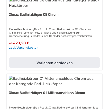
Ximax Badheizkörper C8 Chrom
ProduktbeschreibungDas Produkt Ximax Badheizkörper C8 Chrom von
Ximax bietet eine schnelle, einfache und sichere Lösung zur
Wärmeverteilung im Badezimmer. Dank der hochwertigen verchromten
Oberfläche und der schlangenförmig angeordneten Rundrohre sorgt es nicht
Regulärer Preis:
423,28 €
nur für perfekten Halt, sondern auch für ein äußerst praktisches
Ab
Designobjekt im Bad. Das robuste Design und die einfache Montage machen
zzgl. Versandkosten
dieses Produkt zu einer zuverlässigen Wahl für jede
Installation.EigenschaftenHochwertige verchromte
OberflächeSchlangenförmig angeordnete RundrohreEinseitig offene
KonstruktionKombinierbar mit handelsüblichen
Varianten entdecken
ThermostatventilenHandwerkerqualität Made in
EuropeAnwendungsbereicheBadezimmerHandtuchwärmerHandtuchtrockner
ProduktdatenFarbe: ChromMaterial: Hochwertiger StahlMontage:
WandmontageIn unserem Sortiment finden Sie auch passende
Thermostatventile sowie weitere Heizkörper für den Anschluss.
Ximax Badheizkörper C1 Mittenanschluss Chrom
ProduktbeschreibungDas Produkt Ximax Badheizkörper C1 Mittenanschluss