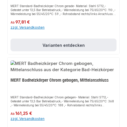
MERT Standard-Badheizkörper Chrom gerade- Material: Stahl ST12,-
Getestet unter 13,5 Bar Betriebsdruck,- Wärmeleistung bei 75/65/20°C: 110 ,-
Wärmeleistung bei 55/45/20°C: 59 ,- Rohrabstand rechts/links Anschluss:
255 mm,- Rohrabstand Mittelanschluss: 50 mm,- Wandabstand min. / max.
Regulärer Preis:
97,81 €
60 / 90 mm,- Produziert nach EURONORM EN 442,- Geeignet
Ab
Zentralheizung, Elektro- und Mischbetrieb,- inklusive Wandhalterungen,
zzgl. Versandkosten
Blind- und Entlüftungsstopfen
Varianten entdecken
MERT Badheizkörper Chrom gebogen, Mittelanschluss
MERT Standard-Badheizkörper Chrom gebogen- Material: Stahl ST12,-
Getestet unter 13,5 Bar Betriebsdruck,- Wärmeleistung bei 75/65/20°C: 368
,- Wärmeleistung bei 55/45/20°C: 188 ,- Rohrabstand rechts/links
Anschluss: 355 mm,- Rohrabstand Mittelanschluss: 50 mm,- Wandabstand
Regulärer Preis:
161,25 €
min. / max. 60 / 90 mm,- Produziert nach EURONORM EN 442,- Geeignet
Ab
Zentralheizung, Elektro- und Mischbetrieb,- inklusive Wandhalterungen,
zzgl. Versandkosten
Blind- und Entlüftungsstopfen