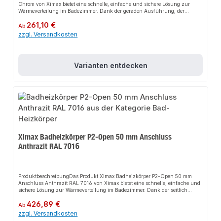
Chrom von Ximax bietet eine schnelle, einfache und sichere Lösung zur
Wärmeverteilung im Badezimmer. Dank der geraden Ausführung, der
hochwertigen verchromten Oberfläche und dem 50 mm Mittenanschluss
Regulärer Preis:
261,10 €
sorgt es nicht nur für perfekten Halt, sondern auch für ein klassisches
Ab
Design, das jedes Badezimmer aufwertet. Das robuste Design und die
zzgl. Versandkosten
einfache Montage machen dieses Produkt zu einer zuverlässigen Wahl für
jede Installation.EigenschaftenHochwertige verchromte OberflächeGerade
Ausführung50 mm MittenanschlussKombinierbar mit handelsüblichen
ThermostatventilenHandwerkerqualität Made in
Varianten entdecken
EuropeAnwendungsbereicheBadezimmerHandtuchwärmerHandtuchtrockner
ProduktdatenFarbe: ChromMaterial: Hochwertiger StahlMontage:
WandmontageIn unserem Sortiment finden Sie auch passende
Thermostatventile sowie weitere Heizkörper für den Anschluss.
Ximax Badheizkörper P2-Open 50 mm Anschluss
Anthrazit RAL 7016
ProduktbeschreibungDas Produkt Ximax Badheizkörper P2-Open 50 mm
Anschluss Anthrazit RAL 7016 von Ximax bietet eine schnelle, einfache und
sichere Lösung zur Wärmeverteilung im Badezimmer. Dank der seitlich
offenen Gestaltung und der symmetrischen Aufteilung der Paneele sorgt es
Regulärer Preis:
426,89 €
nicht nur für perfekten Halt, sondern auch für eine moderne Optik, die jedes
Ab
Badezimmer aufwertet. Das robuste Design und die einfache Montage
zzgl. Versandkosten
machen dieses Produkt zu einer zuverlässigen Wahl für jede