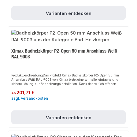
und horizontalen, innenliegenden Profile im eckigen
Design.EigenschaftenModernes DesignRobuste BauweiseEinfache
Montage50 mm
Varianten entdecken
MittenanschlussAnwendungsbereicheBadezimmerWellnessbereicheGewerbli
che SanitäranlagenProduktdatenMaterial: AluminiumFarbe: Weiß (RAL
9003)Anschluss: MittenanschlussIn unserem Sortiment finden Sie auch
passende Zubehörteile sowie weitere Produkte für den Anschluss.
Ximax Badheizkörper P2-Open 50 mm Anschluss Weiß
RAL 9003
ProduktbeschreibungDas Produkt Ximax Badheizkörper P2-Open 50 mm
Anschluss Weiß RAL 9003 von Ximax bietet eine schnelle, einfache und
sichere Lösung zur Badheizungsinstallation. Dank der seitlich offenen
Gestaltung sorgt es für perfekten Halt und passt sich flexibel an
Regulärer Preis:
201,71 €
verschiedene Badumgebungen an. Das robuste Design und die einfache
Ab
Montage machen dieses Produkt zu einer zuverlässigen Wahl für jede
zzgl. Versandkosten
Installation. Die symmetrische Aufteilung der Paneele ermöglicht eine flexible
Ausrichtung.EigenschaftenModernes DesignRobuste BauweiseEinfache
MontageSeitlich offen
gestaltetAnwendungsbereicheBadezimmerWellnessbereicheGewerbliche
Varianten entdecken
SanitäranlagenProduktdatenMaterial: AluminiumFarbe: Weiß (RAL
9003)Anschluss: 50 mm AnschlussIn unserem Sortiment finden Sie auch
passende Zubehörteile sowie weitere Produkte für den Anschluss.