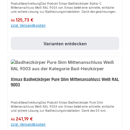
ProduktbeschreibungDas Produkt Ximax Badheizkörper Alpha-C
Mittenanschluss Weiß RAL 9003 von Ximax bietet eine schnelle, einfache
und sichere Lösung zur Badheizungsinstallation. Dank des geschwungenen
Designs sorgt es für perfekten Halt und passt sich flexibel an verschiedene
Regulärer Preis:
125,73 €
Sanitärbereiche an. Das robuste Design und die einfache Montage machen
Ab
dieses Produkt zu einer zuverlässigen Wahl für jede Installation. Der
zzgl. Versandkosten
Heizkörper ist ideal als Handtuchwärmer und Handtuchtrockner
geeignet.EigenschaftenModernes DesignRobuste BauweiseEinfache
Montage50 mm
MittenanschlussAnwendungsbereicheBadezimmerWellnessbereicheGewerbli
Varianten entdecken
che SanitäranlagenProduktdatenMaterial: AluminiumFarbe: Weiß (RAL
9003)Anschluss: MittenanschlussIn unserem Sortiment finden Sie auch
passende Zubehörteile sowie weitere Produkte für den Anschluss.
Ximax Badheizkörper Pure Slim Mittenanschluss Weiß RAL
9003
ProduktbeschreibungDas Produkt Ximax Badheizkörper Pure Slim
Mittenanschluss Weiß RAL 9003 von Ximax bietet eine schnelle, einfache
und sichere Lösung zur Badheizungsinstallation. Dank des 50 mm
Mittenanschlusses sorgt es für perfekten Halt und passt sich flexibel an
Regulärer Preis:
241,19 €
verschiedene Sanitärbereiche an. Das robuste Design und die einfache
Ab
Montage machen dieses Produkt zu einer zuverlässigen Wahl für jede
zzgl. Versandkosten
Installation. Der Heizkörper überzeugt durch seine vertikalen Sammelprofile