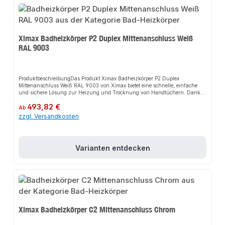
Ximax Badheizkörper P2 Duplex Mittenanschluss Weiß
RAL 9003
ProduktbeschreibungDas Produkt Ximax Badheizkörper P2 Duplex
Mittenanschluss Weiß RAL 9003 von Ximax bietet eine schnelle, einfache
und sichere Lösung zur Heizung und Trocknung von Handtüchern. Dank
der flachen Horizontalprofile sorgt es für perfekten Halt und passt sich
Regulärer Preis:
493,82 €
flexibel an verschiedene Bad- und Wohnbereiche an. Das robuste Design
Ab
und die einfache Montage machen dieses Produkt zu einer zuverlässigen
zzgl. Versandkosten
Wahl für jede Installation.EigenschaftenFlache HorizontalprofileDoppellagige
Ausführung50 mm MittenanschlussKompatibel mit handelsüblichen
ThermostatventilenHandwerkerqualität Made in
EuropeAnwendungsbereicheBadWohnbereichGängige
Varianten entdecken
ZentralheizungenProduktdatenFarbe: Weiß RAL 9003Material: StahlDesign:
Flache HorizontalprofileIn unserem Sortiment finden Sie auch passende
Thermostatventile sowie weitere Heizkörper für den Anschluss.
Ximax Badheizkörper C2 Mittenanschluss Chrom