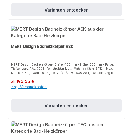
Varianten entdecken
MERT Design Badheizkörper ASK
MERT Design Badheizkörper- Breite: 400 mm,- Höhe: 800 mm,- Farbe:
Tiefschwarz RAL 9005, Feinstruktur Matt- Material: Stahl ST12,- Max.
Druck: 4 Bar,- Wattleistung bei 90/70/20°C: 538 Watt,- Wattleistung bei
75/65/20°C: 448 Watt,- Nabenabstand: 50 mm,- Wandabstand: min. / max.
Regulärer Preis:
195,55 €
65 / 75mm- 1/2" Vor- und Rücklauf,- Geeignet für Warmwasser, Elektro und
Ab
Mischbetrieb,- Anschlussarmatur nicht enthalten,- inklusive
zzgl. Versandkosten
Wandhalterungen, Blindstopfen, Entlüftungsstopfen, Dübel -und
Schrauben,
Varianten entdecken