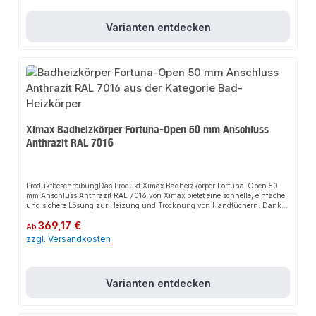
ThermostatventilenHandwerkerqualität Made in
EuropeAnwendungsbereicheBadWohnbereichGängige
Varianten entdecken
ZentralheizungenProduktdatenFarbe: Weiß RAL 9003Material: StahlDesign:
Modern und kantigIn unserem Sortiment finden Sie auch passende
Thermostatventile sowie weitere Heizkörper für den Anschluss.
Ximax Badheizkörper Fortuna-Open 50 mm Anschluss
Anthrazit RAL 7016
ProduktbeschreibungDas Produkt Ximax Badheizkörper Fortuna-Open 50
mm Anschluss Anthrazit RAL 7016 von Ximax bietet eine schnelle, einfache
und sichere Lösung zur Heizung und Trocknung von Handtüchern. Dank
der seitlich offenen Gestaltung sorgt es für perfekten Halt und passt sich
Regulärer Preis:
369,17 €
flexibel an verschiedene Bad- und Wohnbereiche an. Das robuste Design
Ab
und die einfache Montage machen dieses Produkt zu einer zuverlässigen
zzgl. Versandkosten
Wahl für jede Installation.EigenschaftenSeitlich offene GestaltungOvale
Horizontalprofile50 mm AnschlussKompatibel mit handelsüblichen
ThermostatventilenHandwerkerqualität Made in
EuropeAnwendungsbereicheBadWohnbereichGängige
Varianten entdecken
ZentralheizungenProduktdatenFarbe: Anthrazit RAL 7016Material:
StahlDesign: Ovale HorizontalprofileIn unserem Sortiment finden Sie auch
passende Thermostatventile sowie weitere Heizkörper für den Anschluss.