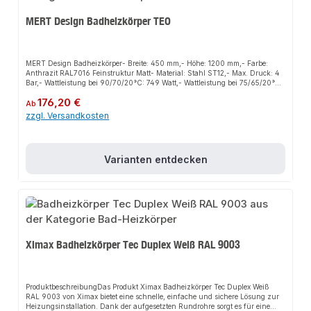
MERT Design Badheizkörper TEO
MERT Design Badheizkörper- Breite: 450 mm,- Höhe: 1200 mm,- Farbe:
Anthrazit RAL7016 Feinstruktur Matt- Material: Stahl ST12,- Max. Druck: 4
Bar,- Wattleistung bei 90/70/20°C: 749 Watt,- Wattleistung bei 75/65/20°C:
599 Watt,- Nabenabstand: 50 mm,- 1/2" Vor- und Rücklauf,- Geeignet für
Regulärer Preis:
176,20 €
Warmwasser,- Anschlussarmatur nicht enthalten,- inklusive
Ab
Wandhalterungen, Blindstopfen, Entlüftungsstopfen, Dübel -und
zzgl. Versandkosten
Schrauben
Varianten entdecken
Ximax Badheizkörper Tec Duplex Weiß RAL 9003
ProduktbeschreibungDas Produkt Ximax Badheizkörper Tec Duplex Weiß
RAL 9003 von Ximax bietet eine schnelle, einfache und sichere Lösung zur
Heizungsinstallation. Dank der aufgesetzten Rundrohre sorgt es für eine