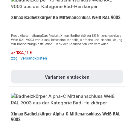
Ximax Badheizkörper K5 Mittenanschluss Weiß RAL 9003
ProduktbeschreibungDas Produkt Ximax Badheizkörper K5 Mittenanschluss
Weiß RAL 9003 von Ximax bietet eine schnelle, einfache und sichere Lösung
zur Badheizungsinstallation. Dank der Kombination von vertikalen
Trapezprofilen und horizontalen Paneelrohren sorgt es für perfekten Halt
Regulärer Preis:
184,11 €
und passt sich flexibel an verschiedene Sanitärbereiche an. Das robuste
Ab
Design und die einfache Montage machen dieses Produkt zu einer
zzgl. Versandkosten
zuverlässigen Wahl für jede Installation. Der Heizkörper ist ideal als
Handtuchwärmer und Handtuchtrockner geeignet.EigenschaftenModernes
DesignRobuste BauweiseEinfache Montage50 mm
MittenanschlussAnwendungsbereicheBadezimmerWellnessbereicheGewerbli
Varianten entdecken
che SanitäranlagenProduktdatenMaterial: AluminiumFarbe: Weiß (RAL
9003)Anschluss: MittenanschlussIn unserem Sortiment finden Sie auch
passende Zubehörteile sowie weitere Produkte für den Anschluss.
Ximax Badheizkörper Alpha-C Mittenanschluss Weiß RAL
9003