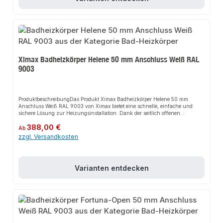
RäumeProduktdatenFarbe: Weiß RAL 9003Material: StahlMontage:
WandmontageIn unserem Sortiment finden Sie auch passende
Thermostatventile sowie weitere Heizkörper für den Anschluss.
Ximax Badheizkörper Helene 50 mm Anschluss Weiß RAL
9003
ProduktbeschreibungDas Produkt Ximax Badheizkörper Helene 50 mm
Anschluss Weiß RAL 9003 von Ximax bietet eine schnelle, einfache und
sichere Lösung zur Heizungsinstallation. Dank der seitlich offenen
Gestaltung sorgt es für eine effiziente Wärmeverteilung und passt sich
Regulärer Preis:
388,00 €
flexibel an verschiedene Heizsysteme an. Das robuste Design und die
Ab
einfache Montage machen dieses Produkt zu einer zuverlässigen Wahl für
zzgl. Versandkosten
jede Installation.EigenschaftenElegantes Design mit seitlicher ÖffnungHohe
Heizleistung durch effiziente BauweiseKompatibel mit handelsüblichen
Thermostatventilen und 50 mm AnschlussgarniturenRobuste
Handwerkerqualität Made in
Varianten entdecken
EuropeAnwendungsbereicheBadezimmerWohnräumeGewerbliche
RäumeProduktdatenFarbe: Weiß RAL 9003Material: StahlMontage:
WandmontageIn unserem Sortiment finden Sie auch passende
Thermostatventile sowie weitere Heizkörper für den Anschluss.