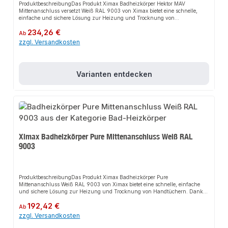
ProduktbeschreibungDas Produkt Ximax Badheizkörper Hektor MAV
Mittenanschluss versetzt Weiß RAL 9003 von Ximax bietet eine schnelle,
einfache und sichere Lösung zur Heizung und Trocknung von
Handtüchern. Dank des nach unten seitlich versetzten 50 mm Anschlusses
Regulärer Preis:
234,26 €
sorgt es für perfekten Halt und passt sich flexibel an verschiedene Bad- und
Ab
Wohnbereiche an. Das robuste Design und die einfache Montage machen
zzgl. Versandkosten
dieses Produkt zu einer zuverlässigen Wahl für jede
Installation.EigenschaftenGerade AusführungNach unten seitlich versetzter
50 mm AnschlussDrehbar, links oder rechts verwendbarKompatibel mit
handelsüblichen ThermostatventilenHandwerkerqualität Made in
Varianten entdecken
EuropeAnwendungsbereicheBadWohnbereichGängige
ZentralheizungenProduktdatenFarbe: Weiß RAL 9003Material: StahlDesign:
Gerade AusführungIn unserem Sortiment finden Sie auch passende
Thermostatventile sowie weitere Heizkörper für den Anschluss.
Ximax Badheizkörper Pure Mittenanschluss Weiß RAL
9003
ProduktbeschreibungDas Produkt Ximax Badheizkörper Pure
Mittenanschluss Weiß RAL 9003 von Ximax bietet eine schnelle, einfache
und sichere Lösung zur Heizung und Trocknung von Handtüchern. Dank
des modernen kantigen Designs sorgt es für perfekten Halt und passt sich
Regulärer Preis:
192,42 €
flexibel an verschiedene Bad- und Wohnbereiche an. Das robuste Design
Ab
und die einfache Montage machen dieses Produkt zu einer zuverlässigen
zzgl. Versandkosten
Wahl für jede Installation.EigenschaftenModernes kantiges Design50 mm
MittenanschlussKompatibel mit handelsüblichen