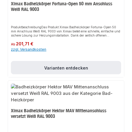
Ximax Badheizkörper Fortuna-Open 50 mm Anschluss
Weiß RAL 9003
ProduktbeschreibungDas Produkt Ximax Badheizkörper Fortuna-Open 50
mm Anschluss Weiß RAL 9003 von Ximax bietet eine schnelle, einfache und
sichere Lösung zur Heizungsinstallation. Dank der seitlich offenen
Gestaltung sorgt es für eine effiziente Wärmeverteilung und passt sich
Regulärer Preis:
201,71 €
flexibel an verschiedene Heizsysteme an. Das robuste Design und die
Ab
einfache Montage machen dieses Produkt zu einer zuverlässigen Wahl für
zzgl. Versandkosten
jede Installation.EigenschaftenElegantes Design mit ovalen
HorizontalprofilenHohe Heizleistung durch doppellagige
AusführungKompatibel mit handelsüblichen Thermostatventilen und 50 mm
AnschlussgarniturenRobuste Handwerkerqualität Made in
Varianten entdecken
EuropeAnwendungsbereicheBadezimmerWohnräumeGewerbliche
RäumeProduktdatenFarbe: Weiß RAL 9003Material: StahlMontage:
WandmontageIn unserem Sortiment finden Sie auch passende
Thermostatventile sowie weitere Heizkörper für den Anschluss.
Ximax Badheizkörper Hektor MAV Mittenanschluss
versetzt Weiß RAL 9003