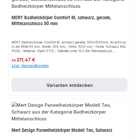
MERT Badheizkörper Comfort M, schwarz, gerade,
Mittelanschluss 50 mm
MERT Badheizkörper Comfort M, schwarz gerade, 300*1500mm, Anschluss
in der Mitte 50 mm- Breite: 300 mm,- Höhe: 1500 mm,- Farbe: Schwarz RAL
9005,- Material: Stahl ST12,- Getestet unter 13,5 Bar Betriebsdruck,-
Wärmeleistung bei 75/65/20°C: 410 Watt,- Wärmeleistung bei 55/45/20°C:
Regulärer Preis:
211,47 €
221 Watt,- Rohrabstand rechts/links Anschluss: 355 mm,- Rohrabstand
Ab
Mittelanschluss: 50 mm,- Wandabstand min. / max. 60 / 90 mm,-
zzgl. Versandkosten
Produziert nach EURONORM EN 442,- Geeignet Zentralheizung, Elektro-
und Mischbetrieb,- inklusive Wandhalterungen, Blind- und
Entlüftungsstopfen,- im Lieferumfang sind die Thermostadtkopf und
Ventilhahnblock nicht enthalten.MERT Badheizkörper Comfort M, schwarz,
Varianten entdecken
gerade, Mittelanschluss 50 mm (M = Anschluss in der Mitte 50 mm)
Mert Design Paneelheizkörper Modell Teo, Schwarz