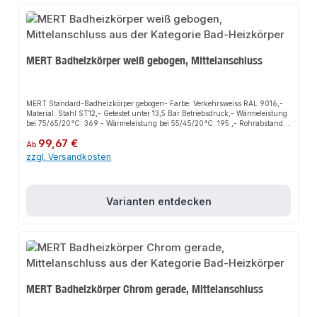
MERT Badheizkörper weiß gebogen, Mittelanschluss
MERT Standard-Badheizkörper gebogen- Farbe: Verkehrsweiss RAL 9016,-
Material: Stahl ST12,- Getestet unter 13,5 Bar Betriebsdruck,- Wärmeleistung
bei 75/65/20°C: 369 - Wärmeleistung bei 55/45/20°C: 195 ,- Rohrabstand
rechts/links Anschluss: 355 mm,- Rohrabstand Mittelanschluss: 50 mm,-
Regulärer Preis:
99,67 €
Wandabstand min. / max. 60 / 90 mm,- Produziert nach EURONORM EN
Ab
442,- Geeignet Zentralheizung, Elektro- und Mischbetrieb,- inklusive
zzgl. Versandkosten
Wandhalterungen, Blind- und Entlüftungsstopfen
Varianten entdecken
MERT Badheizkörper Chrom gerade, Mittelanschluss