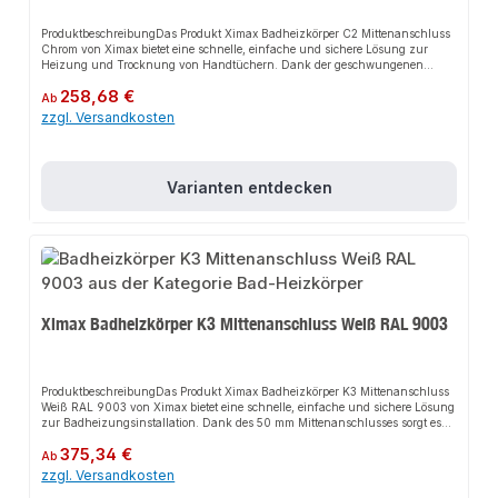
ProduktbeschreibungDas Produkt Ximax Badheizkörper C2 Mittenanschluss
Chrom von Ximax bietet eine schnelle, einfache und sichere Lösung zur
Heizung und Trocknung von Handtüchern. Dank der geschwungenen
Ausführung und verchromten Oberfläche sorgt es für perfekten Halt und
Regulärer Preis:
258,68 €
passt sich flexibel an verschiedene Bad- und Wohnbereiche an. Das robuste
Ab
Design und die einfache Montage machen dieses Produkt zu einer
zzgl. Versandkosten
zuverlässigen Wahl für jede Installation.EigenschaftenGeschwungene
AusführungHochwertige verchromte Oberfläche50 mm
MittenanschlussKompatibel mit handelsüblichen
ThermostatventilenHandwerkerqualität Made in
Varianten entdecken
EuropeAnwendungsbereicheBadWohnbereichGängige
ZentralheizungenProduktdatenFarbe: ChromMaterial: StahlDesign:
Geschwungene AusführungIn unserem Sortiment finden Sie auch passende
Thermostatventile sowie weitere Heizkörper für den Anschluss.
Ximax Badheizkörper K3 Mittenanschluss Weiß RAL 9003
ProduktbeschreibungDas Produkt Ximax Badheizkörper K3 Mittenanschluss
Weiß RAL 9003 von Ximax bietet eine schnelle, einfache und sichere Lösung
zur Badheizungsinstallation. Dank des 50 mm Mittenanschlusses sorgt es
für perfekten Halt und passt sich flexibel an verschiedene Sanitärbereiche
Regulärer Preis:
375,34 €
an. Das robuste Design und die einfache Montage machen dieses Produkt zu
Ab
einer zuverlässigen Wahl für jede Installation. Der Heizkörper besticht durch
zzgl. Versandkosten
sein außergewöhnliches Design und hohe Heizleistung, ideal auch als