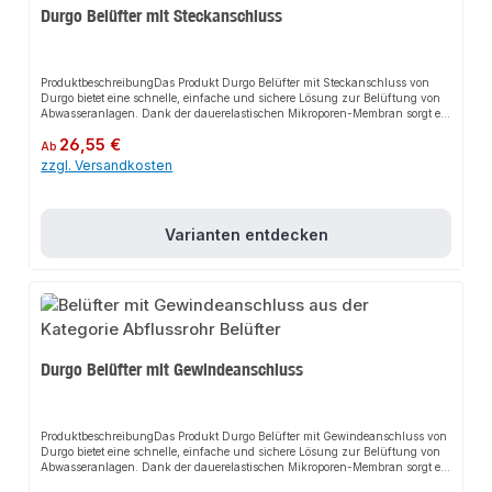
Durgo Belüfter mit Steckanschluss
ProduktbeschreibungDas Produkt Durgo Belüfter mit Steckanschluss von
Durgo bietet eine schnelle, einfache und sichere Lösung zur Belüftung von
Abwasseranlagen. Dank der dauerelastischen Mikroporen-Membran sorgt es
für zuverlässigen Lufteinlass und passt sich flexibel an verschiedene
Regulärer Preis:
26,55 €
Installationen innerhalb von Gebäuden an. Das robuste Design und die
Ab
einfache Montage machen dieses Produkt zu einer zuverlässigen Wahl für
zzgl. Versandkosten
jede Installation.EigenschaftenWartungsfreies Belüftungsventil aus
schlagfestem ABS KunststoffFreier Lufteinlass ohne Siebe oder GitterGeprüft
und zugelassen nach DIN EN 12 380Abnehmbare
FrostschutzhaubeAnwendungsbereicheAbwasseranlagenInstallationen
Varianten entdecken
innerhalb von GebäudenProduktdatenMaterial: ABS KunststoffGarantie: 10
JahreIn unserem Sortiment finden Sie auch passende Zubehörteile sowie
weitere Produkte für den Anschluss.Dieses Produkt bietet eine innovative
Lösung für moderne Abwasserinstallationen.
Durgo Belüfter mit Gewindeanschluss
ProduktbeschreibungDas Produkt Durgo Belüfter mit Gewindeanschluss von
Durgo bietet eine schnelle, einfache und sichere Lösung zur Belüftung von
Abwasseranlagen. Dank der dauerelastischen Mikroporen-Membran sorgt es
für zuverlässigen Lufteinlass und passt sich flexibel an verschiedene