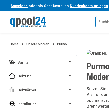
Anmelden
oder als Gast bestellen
Kundenkonto anlegen
um Hauptinhalt springen
Zur Suche springen
Home
Unsere Marken
Purmo
Sanitär
Purmo 
Moder
Heizung
Setzen Sie 
Heizkörper
Als Teil de
optimal aus
Installation
Brennwerta