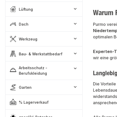
Lüftung
Warum P
Purmo verei
Dach
Niedertem
optimalen B
Werkzeug
Experten-T
Bau- & Werkstattbedarf
wir eine gr
Arbeitsschutz -
Langlebig
Berufskleidung
Die Vorteil
Garten
Lebensdauer.
widerstands
% Lagerverkauf
ansprechend