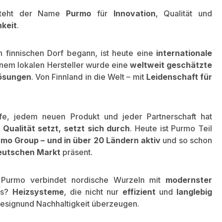
teht der Name
Purmo
für
Innovation
, Qualität und
hkeit
.
 finnischen Dorf begann, ist heute eine
internationale
inem lokalen Hersteller wurde eine
weltweit geschätzte
lösungen
. Von Finnland in die Welt – mit
Leidenschaft für
ufe, jedem neuen Produkt und jeder Partnerschaft hat
Qualität setzt, setzt sich durch
. Heute ist Purmo Teil
rmo Group – und in über 20 Ländern aktiv
und so schon
deutschen Markt
präsent.
 Purmo verbindet nordische Wurzeln mit
modernster
is?
Heizsysteme
, die nicht nur
effizient
und
langlebig
Design
und Nachhaltigkeit überzeugen.