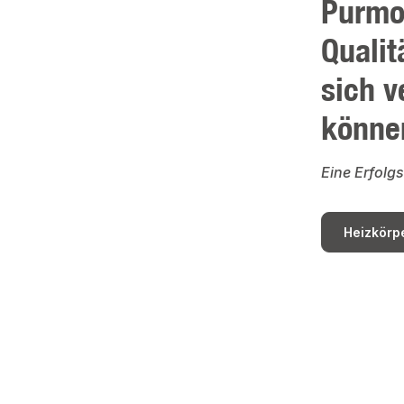
Purmo
Qualit
sich v
könne
Eine Erfolg
Heizkörp