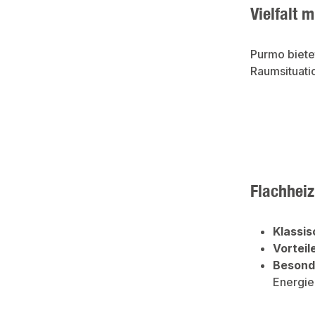
Vielfalt 
Purmo bietet
Raumsituati
Flachhei
Klassisc
Vorteil
Besond
Energie