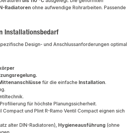
peraturen
bis 110 °C
ausgelegt. Die genormten
IN-Radiatoren
ohne aufwendige Rohrarbeiten. Passende
 Installationsbedarf
 spezifische Design- und Anschlussanforderungen optimal
körper
izungsregelung.
 Mittenanschlüsse
für die einfache
Installation
.
ng.
tiltechnik.
Profilierung für höchste Planungssicherheit.
til Compact und Plint R-Ramo Ventil Compact eignen sich
satz alter DIN-Radiatoren),
Hygieneausführung
(ohne
ngen.