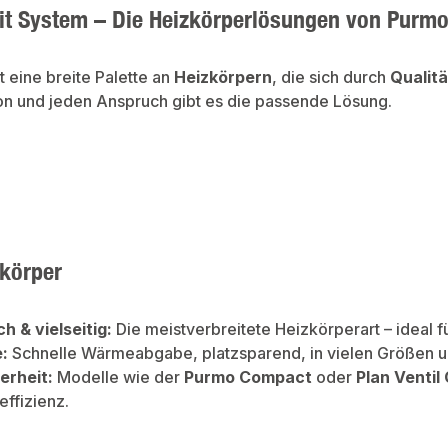
mit System – Die Heizkörperlösungen von Purm
 eine breite Palette an
Heizkörpern
, die sich durch
Qualitä
on und jeden Anspruch gibt es die passende Lösung.
zkörper
h & vielseitig:
Die meistverbreitete Heizkörperart – ideal
e:
Schnelle Wärmeabgabe, platzsparend, in vielen Größen un
erheit:
Modelle wie der
Purmo Compact
oder
Plan Venti
effizienz.