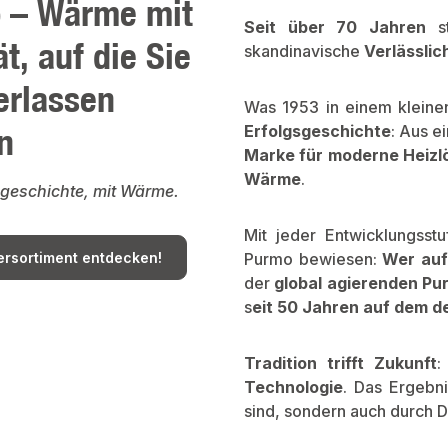
 – Wärme mit
Seit über 70 Jahren
s
ät, auf die Sie
skandinavische
Verlässlic
erlassen
Was 1953 in einem kleinen
n
Erfolgsgeschichte
: Aus e
Marke für moderne Heiz
Wärme
.
sgeschichte, mit Wärme.
Mit jeder Entwicklungsst
ersortiment entdecken!
Purmo bewiesen:
Wer auf 
der
global agierenden Pu
s
eit 50 Jahren auf dem 
Tradition trifft Zukunft
:
Technologie
. Das Ergebn
sind, sondern auch durch 