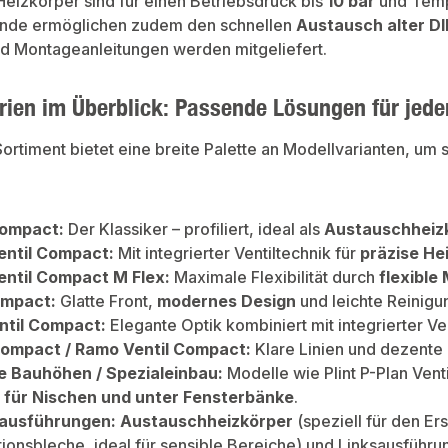
Heizkörper sind für einen Betriebsdruck bis
10 bar
und Tem
nde ermöglichen zudem den schnellen
Austausch alter D
d Montageanleitungen werden mitgeliefert.
ien im Überblick: Passende Lösungen für jeden
ortiment bietet eine breite Palette an Modellvarianten, um
Compact:
Der Klassiker – profiliert, ideal als
Austauschheiz
Ventil Compact:
Mit integrierter Ventiltechnik für
präzise He
Ventil Compact M Flex:
Maximale Flexibilität durch
flexible
ompact:
Glatte Front,
modernes Design
und leichte Reinigu
ntil Compact:
Elegante Optik kombiniert mit integrierter Ven
ompact / Ramo Ventil Compact:
Klare Linien und dezente 
e Bauhöhen / Spezialeinbau:
Modelle wie Plint P-Plan Ven
 für Nischen und unter Fensterbänke
.
ausführungen:
Austauschheizkörper
(speziell für den Er
ionsbleche, ideal für sensible Bereiche) und Linksausführu