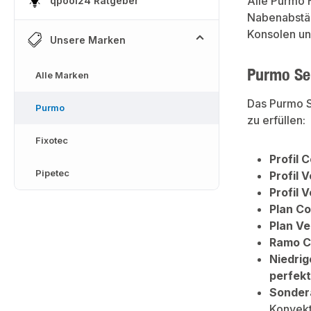
Alle Purmo 
qpool24 Ratgeber
Nabenabstä
Konsolen un
Unsere Marken
Purmo Ser
Alle Marken
Das Purmo S
Purmo
zu erfüllen:
Fixotec
Profil 
Pipetec
Profil 
Profil 
Plan C
Plan Ve
Ramo C
Niedrig
perfekt
Sonder
Konvekt