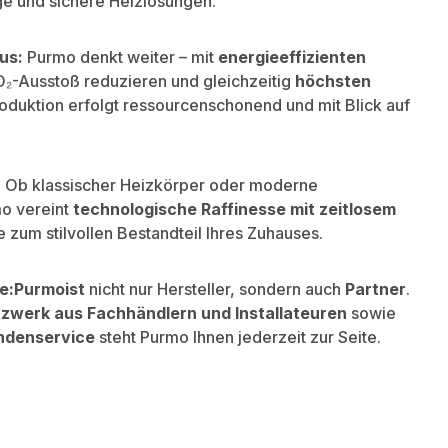
ge und sichere Heizlösungen.
us:
Purmo denkt weiter – mit
energieeffizienten
O₂-Ausstoß reduzieren und gleichzeitig
höchsten
roduktion erfolgt ressourcenschonend und mit Blick auf
:
Ob klassischer Heizkörper oder moderne
o vereint
technologische Raffinesse mit zeitlosem
 zum stilvollen Bestandteil Ihres Zuhauses.
e:
Purmo
ist
nicht nur Hersteller, sondern auch
Partner
.
zwerk aus Fachhändlern und Installateuren
sowie
ndenservice
steht Purmo Ihnen jederzeit zur Seite.