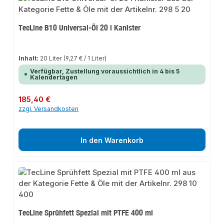
TecLine B10 Universal-Öl 20 l Kanister
Inhalt:
20 Liter
(9,27 € / 1 Liter)
Verfügbar, Zustellung voraussichtlich in 4 bis 5
Kalendertagen
Regulärer Preis:
185,40 €
zzgl. Versandkosten
In den Warenkorb
TecLine Sprühfett Spezial mit PTFE 400 ml