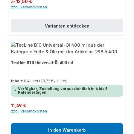
Regulärer Preis:
12,50 €
Ab
zzgl. Versandkosten
Varianten entdecken
TecLine B10 Universal-Öl 400 ml
Inhalt:
0.4 Liter
(28,72 € / 1 Liter)
Verfügbar, Zustellung voraussichtlich in 4 bis 5
Kalendertagen
Regulärer Preis:
11,49 €
zzgl. Versandkosten
In den Warenkorb