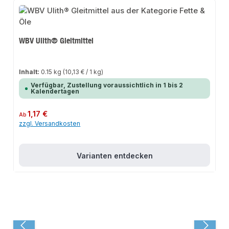
WBV Ulith® Gleitmittel
Inhalt:
0.15 kg
(10,13 € / 1 kg)
Verfügbar, Zustellung voraussichtlich in 1 bis 2
Kalendertagen
Regulärer Preis:
1,17 €
Ab
zzgl. Versandkosten
Varianten entdecken