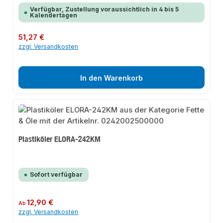
Verfügbar, Zustellung voraussichtlich in 4 bis 5
Kalendertagen
Regulärer Preis:
51,27 €
zzgl. Versandkosten
In den Warenkorb
Plastiköler ELORA-242KM
Sofort verfügbar
Regulärer Preis:
12,90 €
Ab
zzgl. Versandkosten