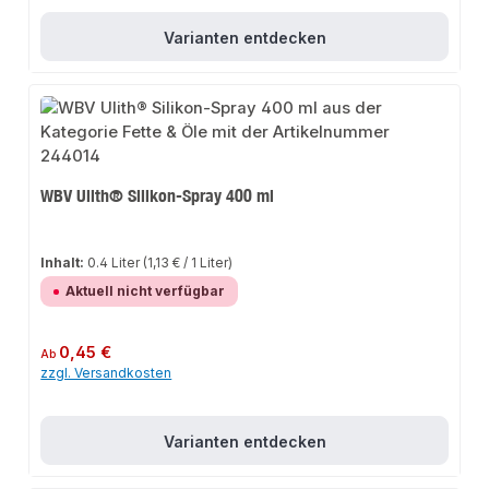
Varianten entdecken
WBV Ulith® Silikon-Spray 400 ml
Inhalt:
0.4 Liter
(1,13 € / 1 Liter)
Aktuell nicht verfügbar
Regulärer Preis:
0,45 €
Ab
zzgl. Versandkosten
Varianten entdecken