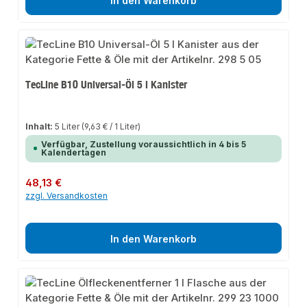
In den Warenkorb
TecLine B10 Universal-Öl 5 l Kanister
Inhalt:
5 Liter
(9,63 € / 1 Liter)
Verfügbar, Zustellung voraussichtlich in 4 bis 5
Kalendertagen
Regulärer Preis:
48,13 €
zzgl. Versandkosten
In den Warenkorb