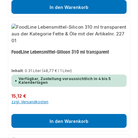
In den Warenkorb
FoodLine Lebensmittel-Silicon 310 ml transparent
Inhalt:
0.31 Liter
(48,77 € / 1 Liter)
Verfügbar, Zustellung voraussichtlich in 4 bis 5
Kalendertagen
Regulärer Preis:
15,12 €
zzgl. Versandkosten
In den Warenkorb