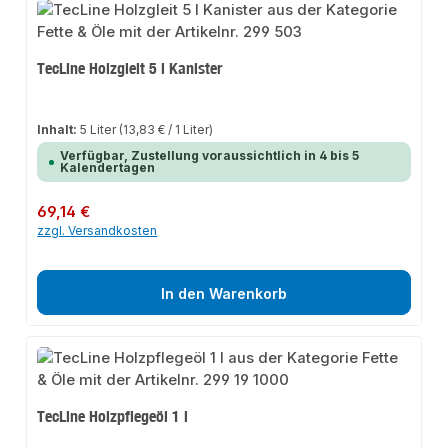
TecLine Holzgleit 5 l Kanister
Inhalt:
5 Liter
(13,83 € / 1 Liter)
Verfügbar, Zustellung voraussichtlich in 4 bis 5
Kalendertagen
Regulärer Preis:
69,14 €
zzgl. Versandkosten
In den Warenkorb
TecLine Holzpflegeöl 1 l