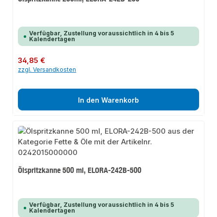
Verfügbar, Zustellung voraussichtlich in 4 bis 5
Kalendertagen
Regulärer Preis:
34,85 €
zzgl. Versandkosten
In den Warenkorb
Ölspritzkanne 500 ml, ELORA-242B-500
Verfügbar, Zustellung voraussichtlich in 4 bis 5
Kalendertagen