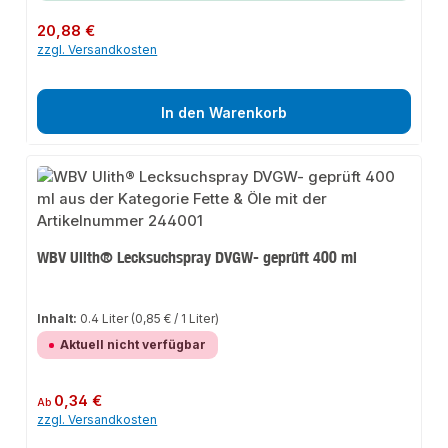
Regulärer Preis:
20,88 €
zzgl. Versandkosten
In den Warenkorb
WBV Ulith® Lecksuchspray DVGW- geprüft 400 ml
Inhalt:
0.4 Liter
(0,85 € / 1 Liter)
Aktuell nicht verfügbar
Regulärer Preis:
0,34 €
Ab
zzgl. Versandkosten