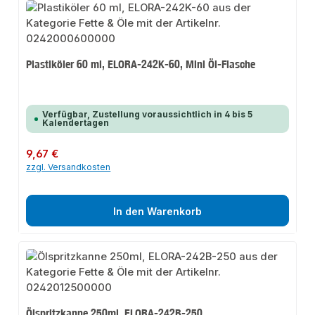
Plastiköler 60 ml, ELORA-242K-60, Mini Öl-Flasche
Verfügbar, Zustellung voraussichtlich in 4 bis 5
Kalendertagen
Regulärer Preis:
9,67 €
zzgl. Versandkosten
In den Warenkorb
Ölspritzkanne 250ml, ELORA-242B-250