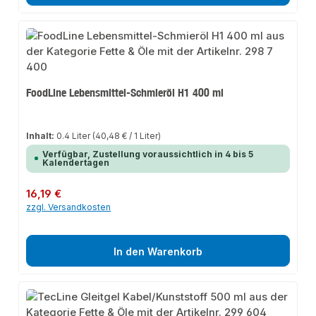
FoodLine Lebensmittel-Schmieröl H1 400 ml
Inhalt:
0.4 Liter
(40,48 € / 1 Liter)
Verfügbar, Zustellung voraussichtlich in 4 bis 5
Kalendertagen
Regulärer Preis:
16,19 €
zzgl. Versandkosten
In den Warenkorb