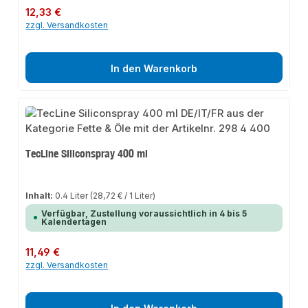
Regulärer Preis:
12,33 €
zzgl. Versandkosten
In den Warenkorb
TecLine Siliconspray 400 ml
Inhalt:
0.4 Liter
(28,72 € / 1 Liter)
Verfügbar, Zustellung voraussichtlich in 4 bis 5
Kalendertagen
Regulärer Preis:
11,49 €
zzgl. Versandkosten