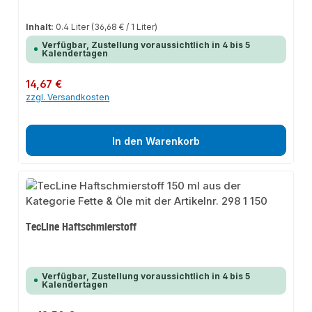
Inhalt:
0.4 Liter
(36,68 € / 1 Liter)
Verfügbar, Zustellung voraussichtlich in 4 bis 5
Kalendertagen
Regulärer Preis:
14,67 €
zzgl. Versandkosten
In den Warenkorb
TecLine Haftschmierstoff
Verfügbar, Zustellung voraussichtlich in 4 bis 5
Kalendertagen