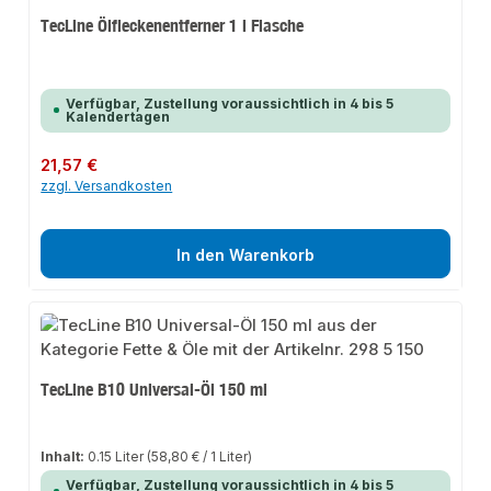
TecLine Ölfleckenentferner 1 l Flasche
Verfügbar, Zustellung voraussichtlich in 4 bis 5
Kalendertagen
Regulärer Preis:
21,57 €
zzgl. Versandkosten
In den Warenkorb
TecLine B10 Universal-Öl 150 ml
Inhalt:
0.15 Liter
(58,80 € / 1 Liter)
Verfügbar, Zustellung voraussichtlich in 4 bis 5