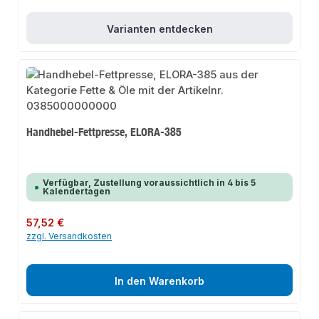
Varianten entdecken
Handhebel-Fettpresse, ELORA-385
Verfügbar, Zustellung voraussichtlich in 4 bis 5
Kalendertagen
Regulärer Preis:
57,52 €
zzgl. Versandkosten
In den Warenkorb