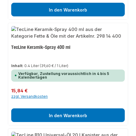
In den Warenkorb
TecLine Keramik-Spray 400 ml
Inhalt:
0.4 Liter
(39,60 € / 1 Liter)
Verfügbar, Zustellung voraussichtlich in 4 bis 5
Kalendertagen
Regulärer Preis:
15,84 €
zzgl. Versandkosten
In den Warenkorb