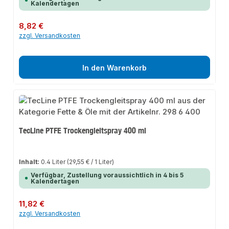
Kalendertagen
Regulärer Preis:
8,82 €
zzgl. Versandkosten
In den Warenkorb
TecLine PTFE Trockengleitspray 400 ml
Inhalt:
0.4 Liter
(29,55 € / 1 Liter)
Verfügbar, Zustellung voraussichtlich in 4 bis 5
Kalendertagen
Regulärer Preis:
11,82 €
zzgl. Versandkosten