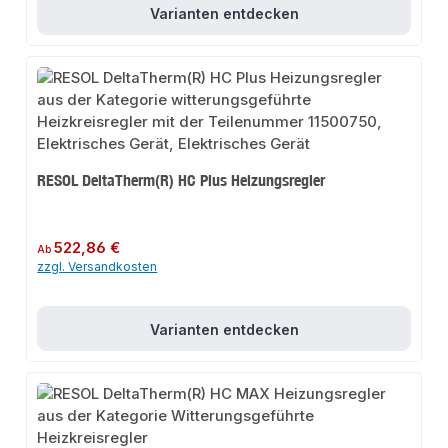
Varianten entdecken
RESOL DeltaTherm(R) HC Plus Heizungsregler
Regulärer Preis:
522,86 €
Ab
zzgl. Versandkosten
Varianten entdecken