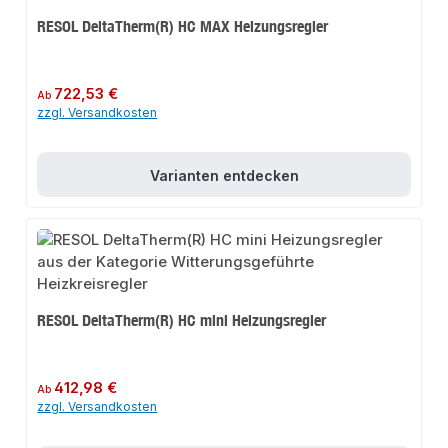
RESOL DeltaTherm(R) HC MAX Heizungsregler
Regulärer Preis:
722,53 €
Ab
zzgl. Versandkosten
Varianten entdecken
RESOL DeltaTherm(R) HC mini Heizungsregler
Regulärer Preis:
412,98 €
Ab
zzgl. Versandkosten