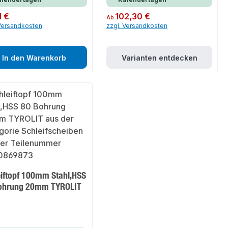
er Preis:
1 €
Regulärer Preis:
102,30 €
Ab
 Versandkosten
zzgl. Versandkosten
In den Warenkorb
Varianten entdecken
eiftopf 100mm Stahl,HSS
ohrung 20mm TYROLIT