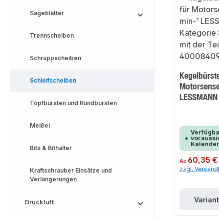
Sägeblätter
Trennscheiben
Schruppscheiben
Kegelbürste
Schleifscheiben
Motorsense
LESSMANN
Topfbürsten und Rundbürsten
Meißel
Verfügba
voraussic
Kalende
Bits & Bithalter
Regulärer Preis:
60,35 €
Ab
zzgl. Versan
Kraftschrauber Einsätze und
Verlängerungen
Varian
Druckluft