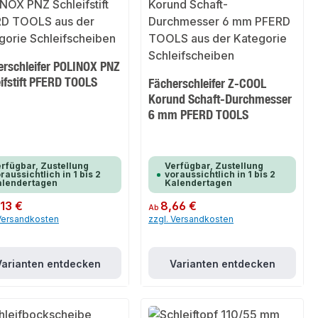
erschleifer POLINOX PNZ
ifstift PFERD TOOLS
Fächerschleifer Z-COOL
Korund Schaft-Durchmesser
6 mm PFERD TOOLS
rfügbar, Zustellung
Verfügbar, Zustellung
raussichtlich in 1 bis 2
voraussichtlich in 1 bis 2
alendertagen
Kalendertagen
er Preis:
,13 €
Regulärer Preis:
8,66 €
Ab
 Versandkosten
zzgl. Versandkosten
Varianten entdecken
Varianten entdecken