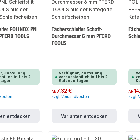
eifer POLINOX PNL
Fächerschleifer Schaft-
Fäch
t PFERD TOOLS
Durchmesser 6 mm PFERD
Schle
TOOLS
r, Zustellung
Verfügbar, Zustellung
Ve
htlich in 1 bis 2
voraussichtlich in 1 bis 2
vo
rtagen
Kalendertagen
K
Regulärer Preis:
7,32 €
Regulär
14
Ab
Ab
dkosten
zzgl. Versandkosten
zzgl.
ten entdecken
Varianten entdecken