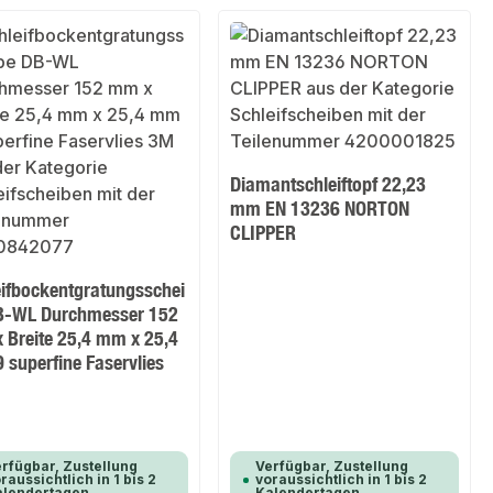
Diamantschleiftopf 22,23
mm EN 13236 NORTON
CLIPPER
eifbockentgratungsschei
B-WL Durchmesser 152
 Breite 25,4 mm x 25,4
 superfine Faservlies
rfügbar, Zustellung
Verfügbar, Zustellung
raussichtlich in 1 bis 2
voraussichtlich in 1 bis 2
alendertagen
Kalendertagen