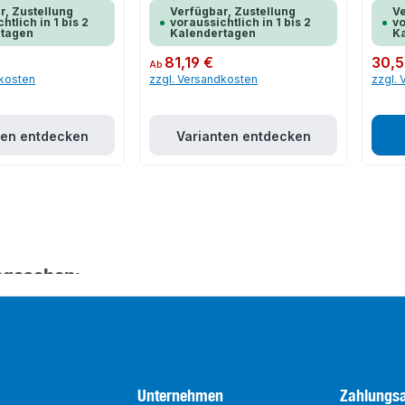
r, Zustellung
Verfügbar, Zustellung
Ve
htlich in 1 bis 2
voraussichtlich in 1 bis 2
vo
rtagen
Kalendertagen
K
Regulärer Preis:
81,19 €
Regulär
30,5
Ab
dkosten
zzgl. Versandkosten
zzgl.
ten entdecken
Varianten entdecken
ngesehen:
Unternehmen
Zahlungsa