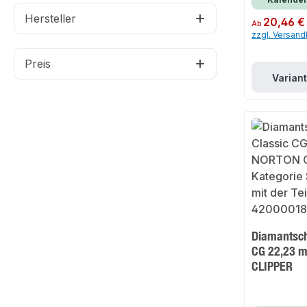
Hersteller
Regulärer Preis:
20,46 €
Ab
zzgl. Versan
Preis
Varian
Diamantschl
CG 22,23 
CLIPPER