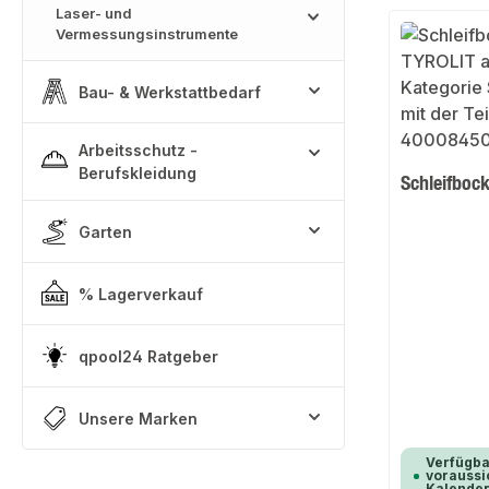
Laser- und
Vermessungsinstrumente
Bau- & Werkstattbedarf
Arbeitsschutz -
Berufskleidung
Schleifboc
Garten
% Lagerverkauf
qpool24 Ratgeber
Unsere Marken
Verfügba
voraussic
Kalende