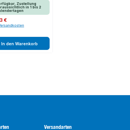
rfügbar, Zustellung
raussichtlich in 1 bis 2
alendertagen
er Preis:
3 €
 Versandkosten
In den Warenkorb
rten
Versandarten