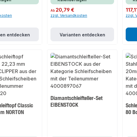
Regulärer Preis:
20,79 €
Regulär
117,1
Ab
dkosten
zzgl. Versandkosten
zzgl.
ten entdecken
Varianten entdecken
Diamantschleifteller-Set
EIBENSTOCK
eiftopf Classic
Schl
mm NORTON
80 B