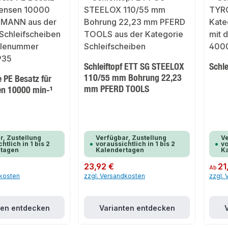
Schleiftopf ETT SG STEELOX
Schl
110/55 mm Bohrung 22,23
 PE Besatz für
mm PFERD TOOLS
n 10000 min-¹
r, Zustellung
Verfügbar, Zustellung
Ve
htlich in 1 bis 2
voraussichtlich in 1 bis 2
vo
rtagen
Kalendertagen
K
Regulärer Preis:
23,92 €
Regulär
21
Ab
dkosten
zzgl. Versandkosten
zzgl.
ten entdecken
Varianten entdecken