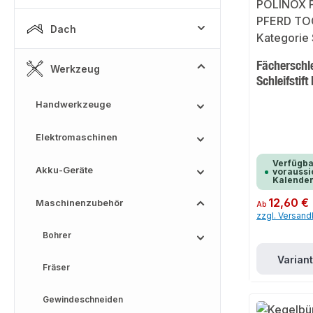
Dach
Fächerschl
Werkzeug
Schleifstif
Handwerkzeuge
Elektromaschinen
Verfügba
Akku-Geräte
voraussic
Kalende
Regulärer Preis:
12,60 €
Maschinenzubehör
Ab
zzgl. Versan
Bohrer
Varian
Fräser
Gewindeschneiden