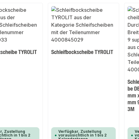
kscheibe TYROLIT
Schleifbockscheibe TYROLIT
Schl
be D
mm x
mm 9
3M
r, Zustellung
Verfügbar, Zustellung
Ve
htlich in 1 bis 2
voraussichtlich in 1 bis 2
vo
rtagen
Kalendertagen
K