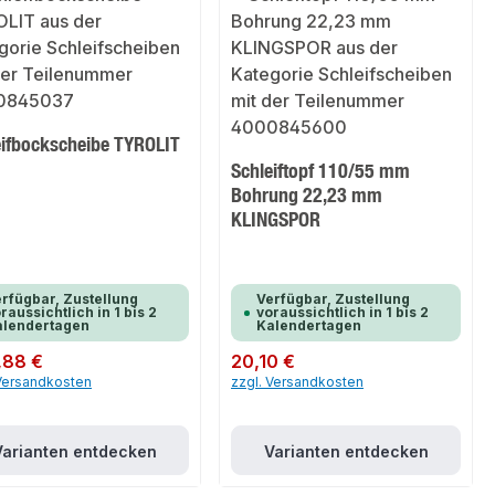
eifbockscheibe TYROLIT
Schleiftopf 110/55 mm
Bohrung 22,23 mm
KLINGSPOR
rfügbar, Zustellung
Verfügbar, Zustellung
raussichtlich in 1 bis 2
voraussichtlich in 1 bis 2
alendertagen
Kalendertagen
er Preis:
,88 €
Regulärer Preis:
20,10 €
 Versandkosten
zzgl. Versandkosten
Varianten entdecken
Varianten entdecken