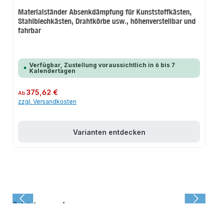
Materialständer Absenkdämpfung für Kunststoffkästen,
Stahlblechkästen, Drahtkörbe usw., höhenverstellbar und
fahrbar
Verfügbar, Zustellung voraussichtlich in 6 bis 7
Kalendertagen
Regulärer Preis:
375,62 €
Ab
zzgl. Versandkosten
Varianten entdecken
Zuletzt angesehen: