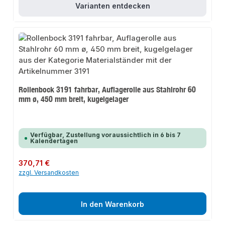
Varianten entdecken
Rollenbock 3191 fahrbar, Auflagerolle aus Stahlrohr 60
mm ø, 450 mm breit, kugelgelager
Verfügbar, Zustellung voraussichtlich in 6 bis 7
Kalendertagen
Regulärer Preis:
370,71 €
zzgl. Versandkosten
In den Warenkorb