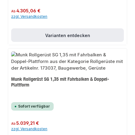
Regulärer Preis:
4.305,06 €
Ab
zzgl. Versandkosten
Varianten entdecken
Munk Rollgerüst SG 1,35 mit Fahrbalken & Doppel-
Plattform
Sofort verfügbar
Regulärer Preis:
5.039,21 €
Ab
zzgl. Versandkosten