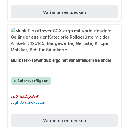
Varianten entdecken
Munk FlexxTower SGX ergo mit vorlaufendem Geländer
Sofort verfügbar
Regulärer Preis:
2.444,68 €
Ab
zzgl. Versandkosten
Varianten entdecken