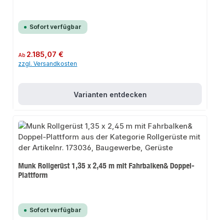
Sofort verfügbar
Regulärer Preis:
2.185,07 €
Ab
zzgl. Versandkosten
Varianten entdecken
Munk Rollgerüst 1,35 x 2,45 m mit Fahrbalken& Doppel-
Plattform
Sofort verfügbar