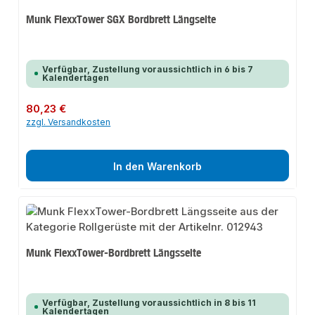
Munk FlexxTower SGX Bordbrett Längseite
Verfügbar, Zustellung voraussichtlich in 6 bis 7
Kalendertagen
Regulärer Preis:
80,23 €
zzgl. Versandkosten
In den Warenkorb
Munk FlexxTower-Bordbrett Längsseite
Verfügbar, Zustellung voraussichtlich in 8 bis 11
Kalendertagen