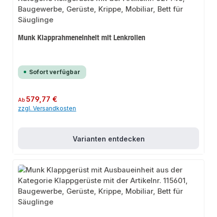
Munk Klapprahmeneinheit mit Lenkrollen
Sofort verfügbar
Regulärer Preis:
579,77 €
Ab
zzgl. Versandkosten
Varianten entdecken