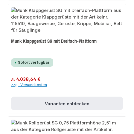
Munk Klappgerüst SG mit Dreifach-Plattform
Sofort verfügbar
Regulärer Preis:
4.038,64 €
Ab
zzgl. Versandkosten
Varianten entdecken