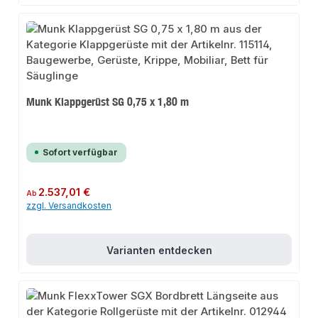
Munk Klappgerüst SG 0,75 x 1,80 m
Sofort verfügbar
Regulärer Preis:
2.537,01 €
Ab
zzgl. Versandkosten
Varianten entdecken