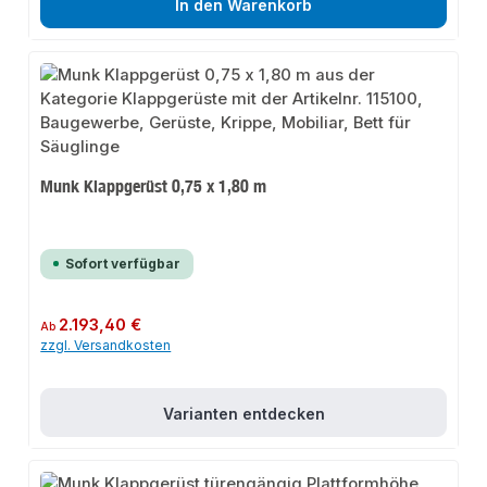
In den Warenkorb
Munk Klappgerüst 0,75 x 1,80 m
Sofort verfügbar
Regulärer Preis:
2.193,40 €
Ab
zzgl. Versandkosten
Varianten entdecken