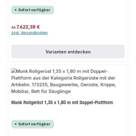
Sofort verfügbar
Regulärer Preis:
7.622,38 €
Ab
zzgl. Versandkosten
Varianten entdecken
Munk Rollgerüst 1,35 x 1,80 m mit Doppel-Plattform
Sofort verfügbar