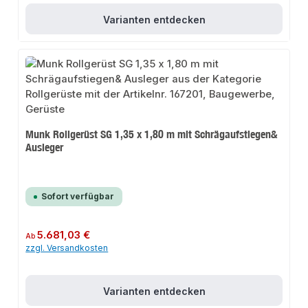
Varianten entdecken
Munk Rollgerüst SG 1,35 x 1,80 m mit Schrägaufstiegen&
Ausleger
Sofort verfügbar
Regulärer Preis:
5.681,03 €
Ab
zzgl. Versandkosten
Varianten entdecken