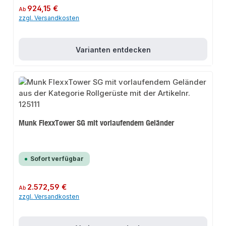
Regulärer Preis:
924,15 €
Ab
zzgl. Versandkosten
Varianten entdecken
Munk FlexxTower SG mit vorlaufendem Geländer
Sofort verfügbar
Regulärer Preis:
2.572,59 €
Ab
zzgl. Versandkosten