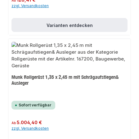
126,41 €
Ab
zzgl. Versandkosten
Varianten entdecken
Munk Rollgerüst 1,35 x 2,45 m mit Schrägaufstiegen&
Ausleger
Sofort verfügbar
Regulärer Preis:
5.004,40 €
Ab
zzgl. Versandkosten