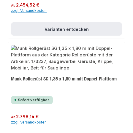
Regulärer Preis:
2.454,52 €
Ab
zzgl. Versandkosten
Varianten entdecken
Munk Rollgerüst SG 1,35 x 1,80 m mit Doppel-Plattform
Sofort verfügbar
Regulärer Preis:
2.798,14 €
Ab
zzgl. Versandkosten