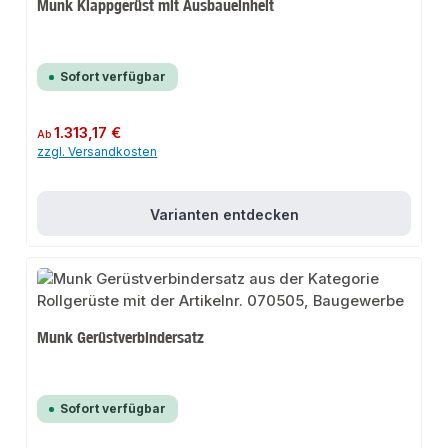
Munk Klappgerüst mit Ausbaueinheit
Sofort verfügbar
Regulärer Preis:
1.313,17 €
Ab
zzgl. Versandkosten
Varianten entdecken
Munk Gerüstverbindersatz
Sofort verfügbar