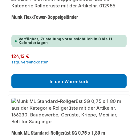
Munk FlexxTower-Doppelgeländer
Verfügbar, Zustellung voraussichtlich in 8 bis 11
Kalendertagen
Regulärer Preis:
124,13 €
zzgl. Versandkosten
In den Warenkorb
Munk ML Standard-Rollgerüst SG 0,75 x 1,80 m