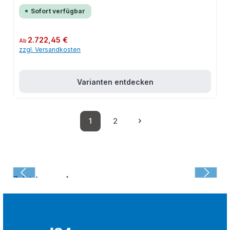
Sofort verfügbar
Regulärer Preis:
2.722,45 €
Ab
zzgl. Versandkosten
Varianten entdecken
1
2
Seite
Seite
Zuletzt angesehen: