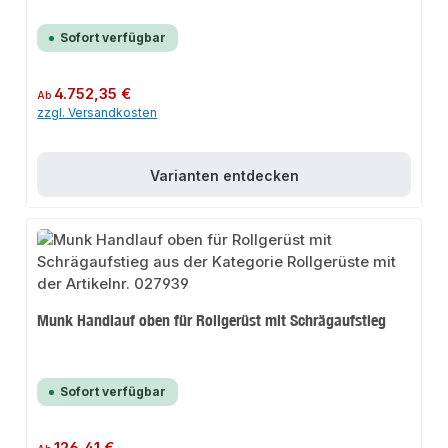
Sofort verfügbar
Regulärer Preis:
4.752,35 €
Ab
zzgl. Versandkosten
Varianten entdecken
Munk Handlauf oben für Rollgerüst mit Schrägaufstieg
Sofort verfügbar
Regulärer Preis: