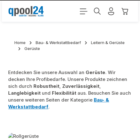
Zum Hauptinhalt springen
Warenk
Home
Bau- & Werkstattbedarf
Leitern & Gerüste
Gerüste
Entdecken Sie unsere Auswahl an
Gerüste
. Wir
decken Ihre Profibedarfe. Unsere Produkte zeichnen
sich durch
Robustheit
,
Zuverlässigkeit
,
Langlebigkeit
und
Flexibilität
aus. Besuchen Sie auch
unsere weiteren Seiten der Kategorie
Bau- &
Werkstattbedarf
.
Kategoriegalerie überspringen