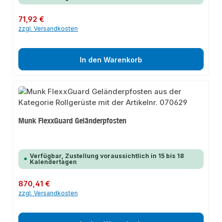
Regulärer Preis:
71,92 €
zzgl. Versandkosten
In den Warenkorb
Munk FlexxGuard Geländerpfosten
Verfügbar, Zustellung voraussichtlich in 15 bis 18
Kalendertagen
Regulärer Preis:
870,41 €
zzgl. Versandkosten