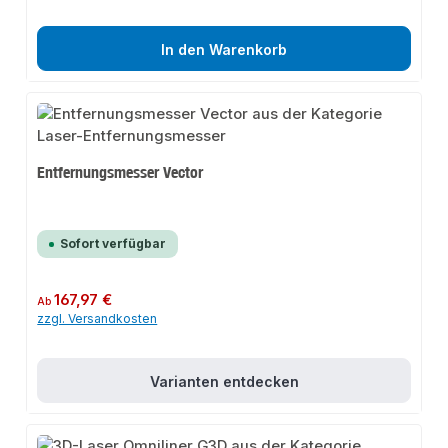
In den Warenkorb
Entfernungsmesser Vector
Sofort verfügbar
Regulärer Preis:
167,97 €
Ab
zzgl. Versandkosten
Varianten entdecken