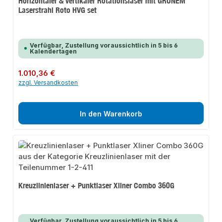
Horizontaler & vertikaler Rotationslaser mit GRÜNEM
Laserstrahl Roto HVG set
Verfügbar, Zustellung voraussichtlich in 5 bis 6
Kalendertagen
Regulärer Preis:
1.010,36 €
zzgl. Versandkosten
In den Warenkorb
Kreuzlinienlaser + Punktlaser Xliner Combo 360G
Verfügbar, Zustellung voraussichtlich in 5 bis 6