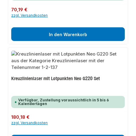
Regulärer Preis:
70,19 €
zzgl. Versandkosten
In den Warenkorb
Kreuzlinienlaser mit Lotpunkten Neo G220 Set
Verfügbar, Zustellung voraussichtlich in 5 bis 6
Kalendertagen
Regulärer Preis:
180,18 €
zzgl. Versandkosten