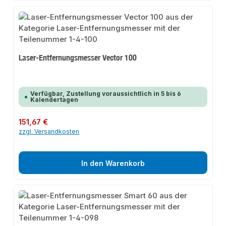
Laser-Entfernungsmesser Vector 100
Verfügbar, Zustellung voraussichtlich in 5 bis 6
Kalendertagen
Regulärer Preis:
151,67 €
zzgl. Versandkosten
In den Warenkorb