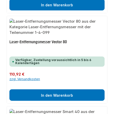
In den Warenkorb
Laser-Entfernungsmesser Vector 80
Verfügbar, Zustellung voraussichtlich in 5 bis 6
Kalendertagen
Regulärer Preis:
110,92 €
zzgl. Versandkosten
In den Warenkorb