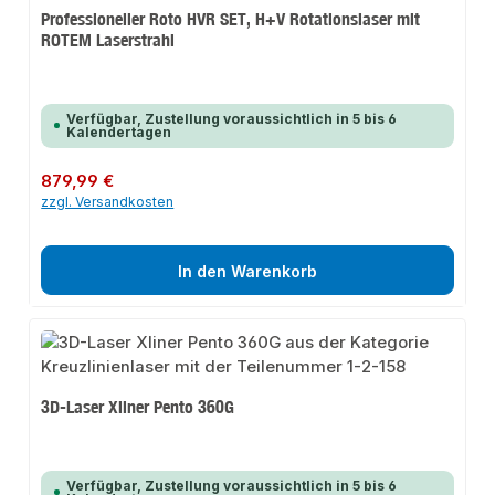
Professioneller Roto HVR SET, H+V Rotationslaser mit
ROTEM Laserstrahl
Verfügbar, Zustellung voraussichtlich in 5 bis 6
Kalendertagen
Regulärer Preis:
879,99 €
zzgl. Versandkosten
In den Warenkorb
3D-Laser Xliner Pento 360G
Verfügbar, Zustellung voraussichtlich in 5 bis 6