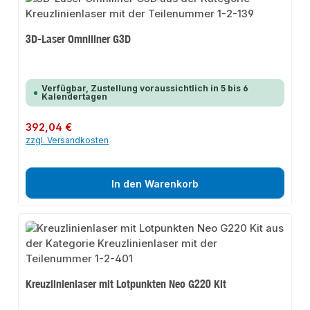
3D-Laser Omniliner G3D
Verfügbar, Zustellung voraussichtlich in 5 bis 6
Kalendertagen
Regulärer Preis:
392,04 €
zzgl. Versandkosten
In den Warenkorb
Kreuzlinienlaser mit Lotpunkten Neo G220 Kit