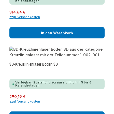
Kalendertagen
Regulärer Preis:
314,64 €
zzgl. Versandkosten
In den Warenkorb
3D-Kreuzlinienlaser Boden 3D
Verfügbar, Zustellung voraussichtlich in 5 bis 6
Kalendertagen
Regulärer Preis:
290,19 €
zzgl. Versandkosten