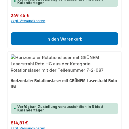
Kalendertagen
Regulärer Preis:
249,45 €
zzgl. Versandkosten
In den Warenkorb
Horizontaler Rotationslaser mit GRÜNEM Laserstrahl Roto
HG
Verfügbar, Zustellung voraussichtlich in 5 bis 6
Kalendertagen
Regulärer Preis:
814,81 €
zzgl. Versandkosten