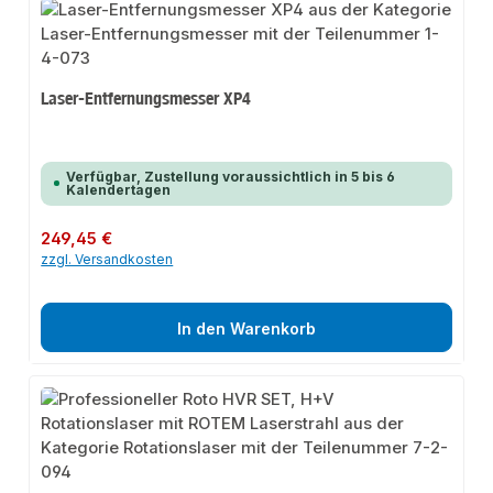
Laser-Entfernungsmesser XP4
Verfügbar, Zustellung voraussichtlich in 5 bis 6
Kalendertagen
Regulärer Preis:
249,45 €
zzgl. Versandkosten
In den Warenkorb