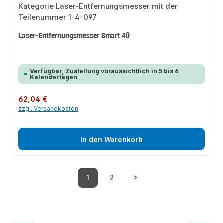
Laser-Entfernungsmesser Smart 40
Verfügbar, Zustellung voraussichtlich in 5 bis 6
Kalendertagen
Regulärer Preis:
62,04 €
zzgl. Versandkosten
In den Warenkorb
1
2
Seite
Seite