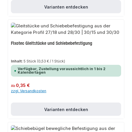
Varianten entdecken
Fixotec Gleitstücke und Schiebebefestigung
Inhalt:
5 Stück
(0,53 € / 1 Stück)
Verfügbar, Zustellung voraussichtlich in 1 bis 2
Kalendertagen
Regulärer Preis:
0,35 €
Ab
zzgl. Versandkosten
Varianten entdecken