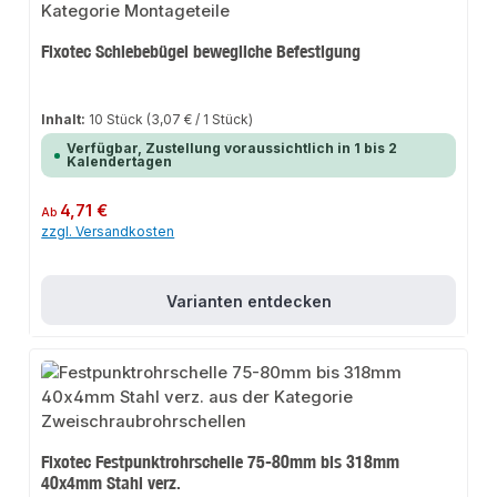
Fixotec Schiebebügel bewegliche Befestigung
Inhalt:
10 Stück
(3,07 € / 1 Stück)
Verfügbar, Zustellung voraussichtlich in 1 bis 2
Kalendertagen
Regulärer Preis:
4,71 €
Ab
zzgl. Versandkosten
Varianten entdecken
Fixotec Festpunktrohrschelle 75-80mm bis 318mm
40x4mm Stahl verz.