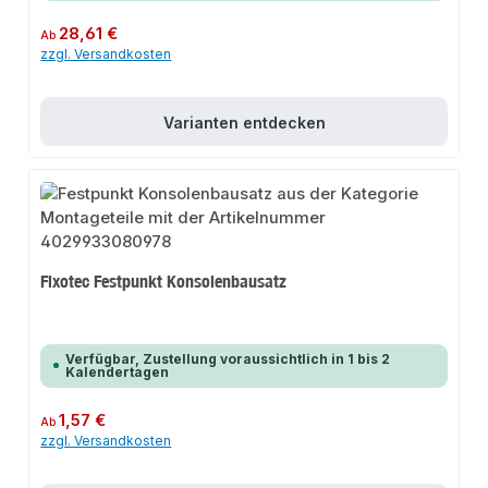
Regulärer Preis:
28,61 €
Ab
zzgl. Versandkosten
Varianten entdecken
Fixotec Festpunkt Konsolenbausatz
Verfügbar, Zustellung voraussichtlich in 1 bis 2
Kalendertagen
Regulärer Preis:
1,57 €
Ab
zzgl. Versandkosten