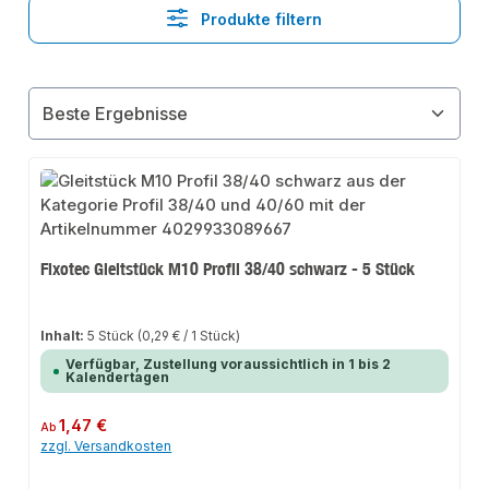
Produkte filtern
Fixotec Gleitstück M10 Profil 38/40 schwarz - 5 Stück
Inhalt:
5 Stück
(0,29 € / 1 Stück)
Verfügbar, Zustellung voraussichtlich in 1 bis 2
Kalendertagen
Regulärer Preis:
1,47 €
Ab
zzgl. Versandkosten