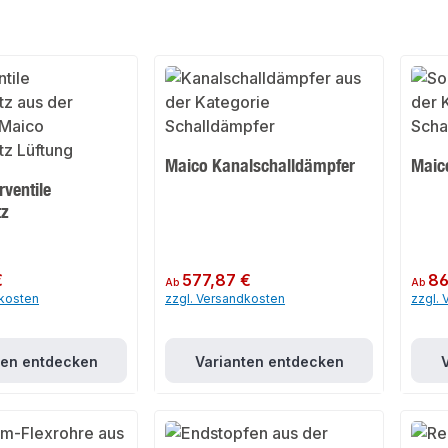
Maico Kanalschalldämpfer
Maic
rventile
tz
€
Regulärer Preis:
577,87 €
Regulär
86
Ab
Ab
dkosten
zzgl. Versandkosten
zzgl.
ten entdecken
Varianten entdecken