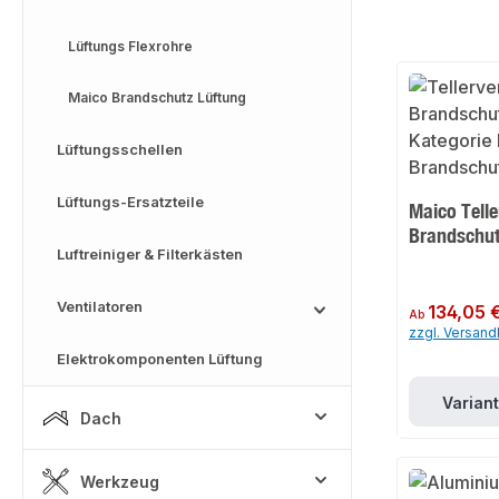
Lüftungs Flexrohre
Maico Brandschutz Lüftung
Lüftungsschellen
Lüftungs-Ersatzteile
Maico Telle
Brandschu
Luftreiniger & Filterkästen
Ventilatoren
Regulärer Preis:
134,05 
Ab
zzgl. Versan
Elektrokomponenten Lüftung
Varian
Dach
Werkzeug