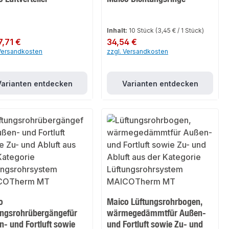
Inhalt:
10 Stück
(3,45 € / 1 Stück)
er Preis:
7,71 €
Regulärer Preis:
34,54 €
 Versandkosten
zzgl. Versandkosten
Varianten entdecken
Varianten entdecken
o
Maico Lüftungsrohrbogen,
ungsrohrübergängefür
wärmegedämmtfür Außen-
- und Fortluft sowie
und Fortluft sowie Zu- und