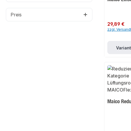
Preis
Regulärer Preis:
29,89 €
zzgl. Versan
Varian
Maico Redu