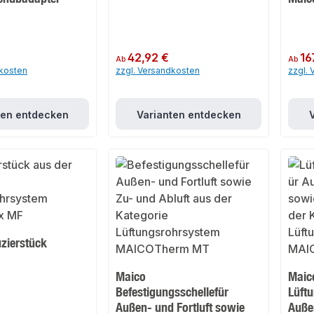
Regulärer Preis:
42,92 €
Regulär
16
Ab
Ab
dkosten
zzgl. Versandkosten
zzgl.
ten entdecken
Varianten entdecken
zierstück
Maico
Maic
Befestigungsschellefür
Lüft
Außen- und Fortluft sowie
Außen