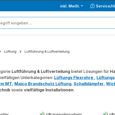
inkl. MwSt.
Service/Hi
Lüftung
Luftführung & Luftverteilung
egorie
Luftführung & Luftverteilung
bietet Lösungen für
Ha
ielfältigen Unterkategorien:
Lüftungs Flexrohre
,
Lüftung
rm MT
,
Maico Brandschutz Lüftung
,
Schalldämpfer
,
Wick
chnik
sowie
vielfältige Installationen
.
lerie überspringen