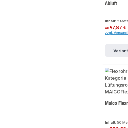
Abluft
Inhalt:
2 Met
Regulärer Preis:
97,87 €
Ab
zzgl. Versan
Varian
Maico Flex
Inhalt:
50 Me
Regulärer Preis: