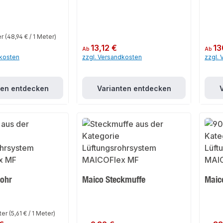
er
(48,94 € / 1 Meter)
Regulärer Preis:
13,12 €
Regulär
13
Ab
Ab
dkosten
zzgl. Versandkosten
zzgl.
ten entdecken
Varianten entdecken
rohr
Maico Steckmuffe
Maic
ter
(5,61 € / 1 Meter)
Regulärer Preis:
Regulär