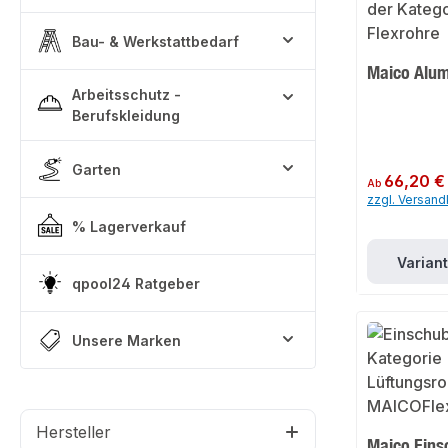
Bau- & Werkstattbedarf
Maico Alum
Arbeitsschutz -
Berufskleidung
Garten
Regulärer Preis:
66,20 €
Ab
zzgl. Versan
% Lagerverkauf
Varian
qpool24 Ratgeber
Unsere Marken
Hersteller
Maico Eins