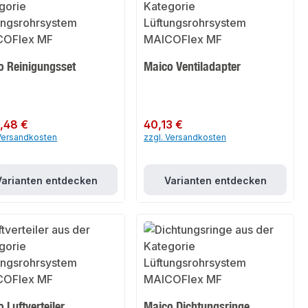
o Reinigungsset
Maico Ventiladapter
er Preis:
,48 €
Regulärer Preis:
40,13 €
 Versandkosten
zzgl. Versandkosten
Varianten entdecken
Varianten entdecken
 Luftverteiler
Maico Dichtungsringe