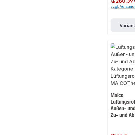
280,39 
Ab
zzgl. Versan
Varian
Maico
Lüftungsro
Außen- und 
Zu- und Abl
Regulärer Preis: