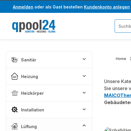
Anmelden
oder als Gast bestellen
Kundenkonto anlegen
um Hauptinhalt springen
Zur Suche springen
Home
Sanitär
Heizung
Unsere Kat
Sie unsere v
Heizkörper
MAICOThe
Gebäudete
Installation
Lüftung
Kategoriega