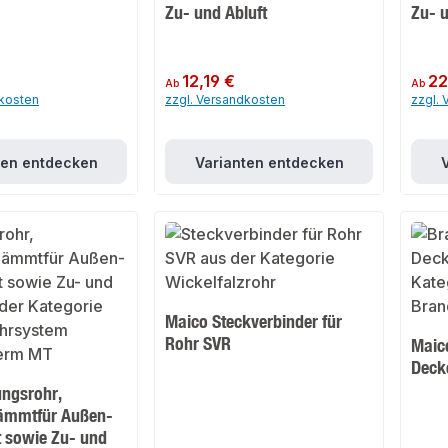
Zu- und Abluft
Zu- u
Regulärer Preis:
12,19 €
Regulär
22
Ab
Ab
dkosten
zzgl. Versandkosten
zzgl.
ten entdecken
Varianten entdecken
Maico Steckverbinder für
Rohr SVR
Maic
Deck
ungsrohr,
mmtfür Außen-
t sowie Zu- und