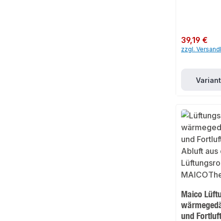
Regulärer Preis:
39,19 €
zzgl. Versan
Varian
Maico Lüft
wärmegedä
und Fortluf