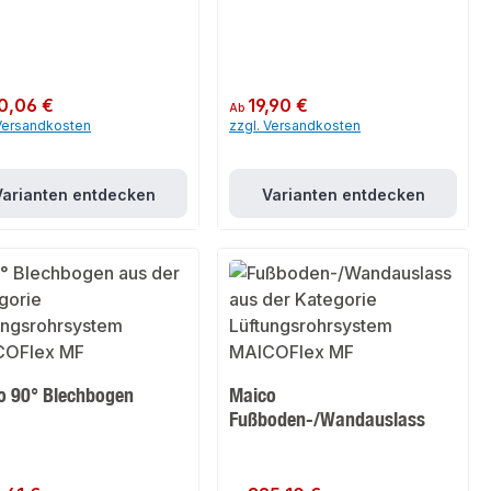
er Preis:
0,06 €
Regulärer Preis:
19,90 €
Ab
 Versandkosten
zzgl. Versandkosten
Varianten entdecken
Varianten entdecken
o 90° Blechbogen
Maico
Fußboden-/Wandauslass
er Preis:
Regulärer Preis: