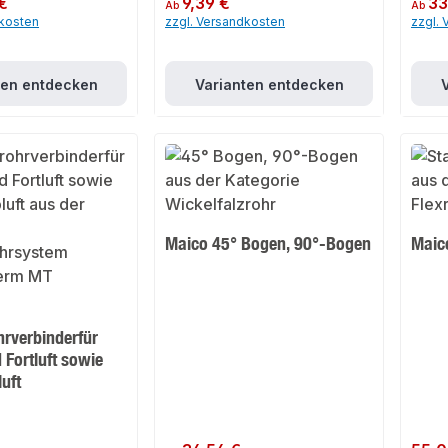
€
9,39 €
33
Ab
Ab
dkosten
zzgl. Versandkosten
zzgl.
ten entdecken
Varianten entdecken
Maico 45° Bogen, 90°-Bogen
Maic
hrverbinderfür
Fortluft sowie
uft
Regulärer Preis:
Regulär