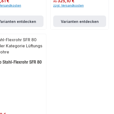
,61 €
325,10 €
Ab
 Versandkosten
zzgl. Versandkosten
Varianten entdecken
Varianten entdecken
o Stahl-Flexrohr SFR 80
er Preis: