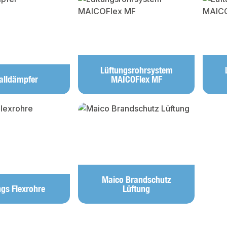
Lüftungsrohrsystem
alldämpfer
MAICOFlex MF
Maico Brandschutz
ngs Flexrohre
Lüftung