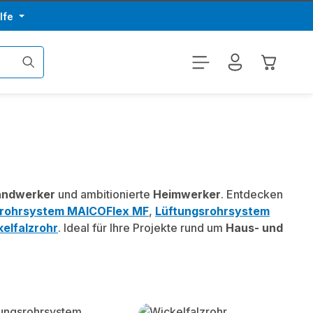
lfe
Warenkor
ndwerker
und ambitionierte
Heimwerker
. Entdecken
srohrsystem MAICOFlex MF
,
Lüftungsrohrsystem
elfalzrohr
. Ideal für Ihre Projekte rund um
Haus- und