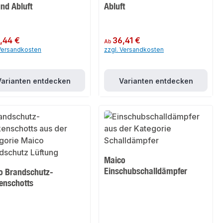
nd Abluft
Abluft
er Preis:
,44 €
Regulärer Preis:
36,41 €
Ab
 Versandkosten
zzgl. Versandkosten
Varianten entdecken
Varianten entdecken
Maico
Einschubschalldämpfer
o Brandschutz-
enschotts