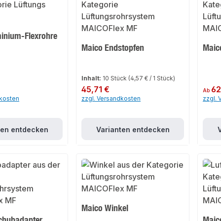
inium-Flexrohre
Maico Endstopfen
Maic
Inhalt:
10 Stück
(4,57 € / 1 Stück)
Regulärer Preis:
45,71 €
Regulär
62
Ab
dkosten
zzgl. Versandkosten
zzgl.
ten entdecken
Varianten entdecken
Maico Winkel
chubadapter
Maico