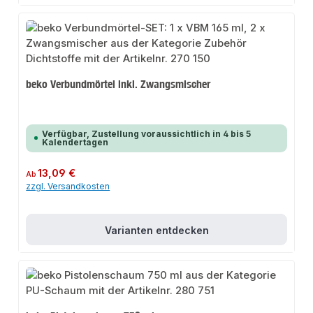
beko Verbundmörtel inkl. Zwangsmischer
Verfügbar, Zustellung voraussichtlich in 4 bis 5
Kalendertagen
Regulärer Preis:
13,09 €
Ab
zzgl. Versandkosten
Varianten entdecken