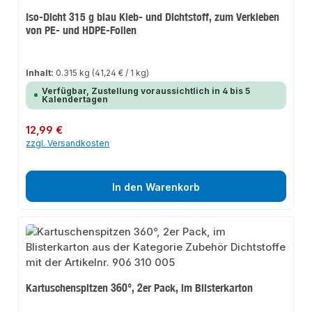
Iso-Dicht 315 g blau Kleb- und Dichtstoff, zum Verkleben
von PE- und HDPE-Folien
Inhalt:
0.315 kg
(41,24 € / 1 kg)
Verfügbar, Zustellung voraussichtlich in 4 bis 5
Kalendertagen
Regulärer Preis:
12,99 €
zzgl. Versandkosten
In den Warenkorb
Kartuschenspitzen 360°, 2er Pack, im Blisterkarton