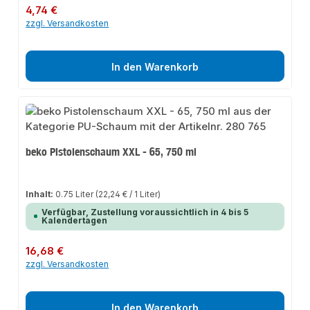
Regulärer Preis:
4,74 €
zzgl. Versandkosten
In den Warenkorb
beko Pistolenschaum XXL - 65, 750 ml
Inhalt:
0.75 Liter
(22,24 € / 1 Liter)
Verfügbar, Zustellung voraussichtlich in 4 bis 5
Kalendertagen
Regulärer Preis:
16,68 €
zzgl. Versandkosten
In den Warenkorb