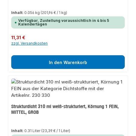
Inhalt:
0.056 kg
(201,96 € / 1 kg)
Verfügbar, Zustellung voraussichtlich in 4 bis 5
Kalendertagen
Regulärer Preis:
11,31 €
zzgl. Versandkosten
In den Warenkorb
Strukturdicht 310 ml weiß-strukturiert, Körnung 1 FEIN,
MITTEL, GROB
Inhalt:
0.31 Liter
(23,39 € / 1 Liter)