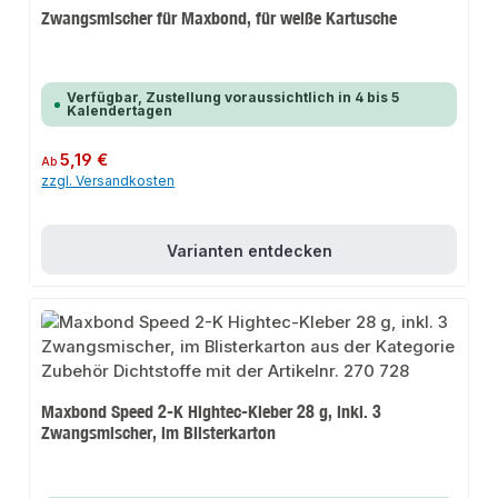
Zwangsmischer für Maxbond, für weiße Kartusche
Verfügbar, Zustellung voraussichtlich in 4 bis 5
Kalendertagen
Regulärer Preis:
5,19 €
Ab
zzgl. Versandkosten
Varianten entdecken
Maxbond Speed 2-K Hightec-Kleber 28 g, inkl. 3
Zwangsmischer, im Blisterkarton