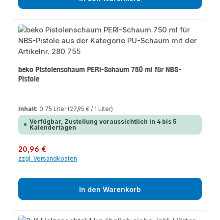
beko Pistolenschaum PERI-Schaum 750 ml für NBS-
Pistole
Inhalt:
0.75 Liter
(27,95 € / 1 Liter)
Verfügbar, Zustellung voraussichtlich in 4 bis 5
Kalendertagen
Regulärer Preis:
20,96 €
zzgl. Versandkosten
In den Warenkorb