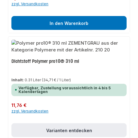
zzgl. Versandkosten
In den Warenkorb
Dichtstoff Polymer pro10® 310 ml
Inhalt:
0.31 Liter
(34,71 € / 1 Liter)
Verfügbar, Zustellung voraussichtlich in 4 bis 5
Kalendertagen
Regulärer Preis:
11,76 €
zzgl. Versandkosten
Varianten entdecken