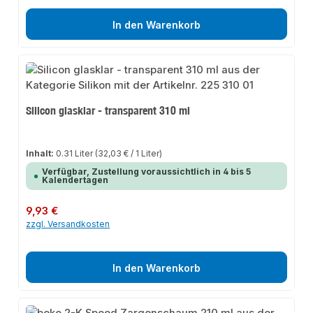
In den Warenkorb
Silicon glasklar - transparent 310 ml
Inhalt:
0.31 Liter
(32,03 € / 1 Liter)
Verfügbar, Zustellung voraussichtlich in 4 bis 5
Kalendertagen
Regulärer Preis:
9,93 €
zzgl. Versandkosten
In den Warenkorb