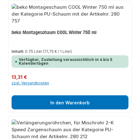
beko Montageschaum COOL Winter 750 ml
Inhalt:
0.75 Liter
(17,75 € / 1 Liter)
Verfügbar, Zustellung voraussichtlich in 4 bis 5
Kalendertagen
Regulärer Preis:
13,31 €
zzgl. Versandkosten
In den Warenkorb