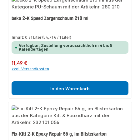
beko 2-K Speed Zargenschaum 210 ml
Inhalt:
0.21 Liter
(54,71 € / 1 Liter)
Verfügbar, Zustellung voraussichtlich in 4 bis 5
Kalendertagen
Regulärer Preis:
11,49 €
zzgl. Versandkosten
In den Warenkorb
Fix-Kitt 2-K Epoxy Repair 56 g, im Blisterkarton