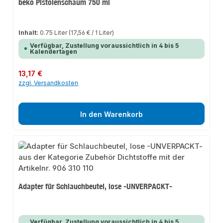
beko Pistolenschaum 750 ml
Inhalt:
0.75 Liter
(17,56 € / 1 Liter)
Verfügbar, Zustellung voraussichtlich in 4 bis 5
Kalendertagen
Regulärer Preis:
13,17 €
zzgl. Versandkosten
In den Warenkorb
Adapter für Schlauchbeutel, lose -UNVERPACKT-
Verfügbar, Zustellung voraussichtlich in 4 bis 5