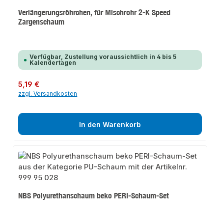
Verlängerungsröhrchen, für Mischrohr 2-K Speed
Zargenschaum
Verfügbar, Zustellung voraussichtlich in 4 bis 5
Kalendertagen
Regulärer Preis:
5,19 €
zzgl. Versandkosten
In den Warenkorb
NBS Polyurethanschaum beko PERI-Schaum-Set