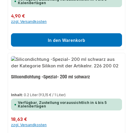
Kalendertagen
Regulärer Preis:
4,90 €
zzgl. Versandkosten
In den Warenkorb
Silicondichtung -Spezial- 200 ml schwarz
Inhalt:
0.2 Liter
(93,15 € / 1 Liter)
Verfügbar, Zustellung voraussichtlich in 4 bis 5
Kalendertagen
Regulärer Preis:
18,63 €
zzgl. Versandkosten