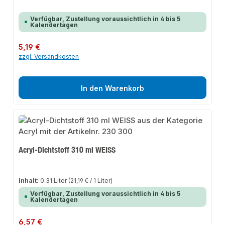
Verfügbar, Zustellung voraussichtlich in 4 bis 5
Kalendertagen
Regulärer Preis:
5,19 €
zzgl. Versandkosten
In den Warenkorb
Acryl-Dichtstoff 310 ml WEISS
Inhalt:
0.31 Liter
(21,19 € / 1 Liter)
Verfügbar, Zustellung voraussichtlich in 4 bis 5
Kalendertagen
Regulärer Preis:
6,57 €