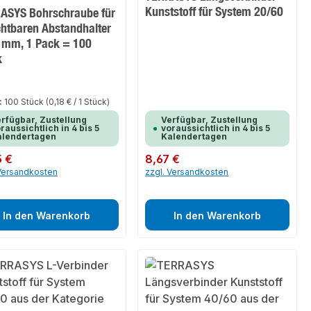
Kunststoff für System 20/60
ASYS Bohrschraube für
chtbaren Abstandhalter
 mm, 1 Pack = 100
k
:
100 Stück
(0,18 € / 1 Stück)
rfügbar, Zustellung
Verfügbar, Zustellung
raussichtlich in 4 bis 5
voraussichtlich in 4 bis 5
alendertagen
Kalendertagen
er Preis:
5 €
Regulärer Preis:
8,67 €
 Versandkosten
zzgl. Versandkosten
In den Warenkorb
In den Warenkorb