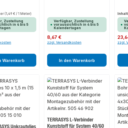
ter
(1,49 € / 1 Meter)
Inhalt
r, Zustellung
Verfügbar, Zustellung
Ve
htlich in 4 bis 5
voraussichtlich in 4 bis 5
vo
rtagen
Kalendertagen
K
Regulärer Preis:
8,67 €
Regulär
23,6
dkosten
zzgl. Versandkosten
zzgl.
n Warenkorb
In den Warenkorb
TERRASYS L-Verbinder
Kunststoff für System 40/60
SYS Unkrautvlies