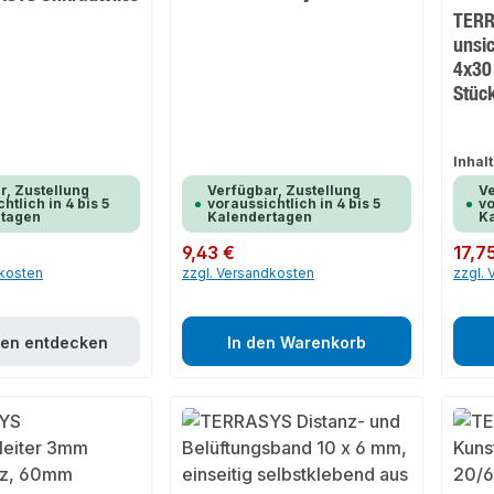
TERR
unsi
4x30
Stüc
Inhalt
r, Zustellung
Verfügbar, Zustellung
Ve
htlich in 4 bis 5
voraussichtlich in 4 bis 5
vo
rtagen
Kalendertagen
K
Regulärer Preis:
9,43 €
Regulär
17,7
dkosten
zzgl. Versandkosten
zzgl.
ten entdecken
In den Warenkorb