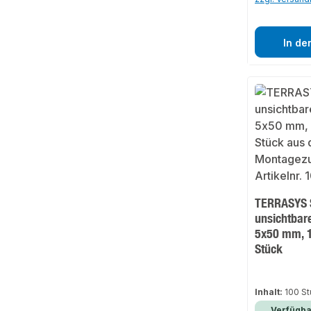
In de
TERRASYS S
unsichtbar
5x50 mm, 1
Stück
Inhalt:
100 S
Verfügba