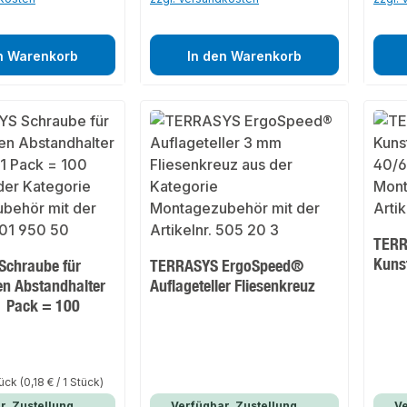
n Warenkorb
In den Warenkorb
TERR
Kunst
chraube für
TERRASYS ErgoSpeed®
en Abstandhalter
Auflageteller Fliesenkreuz
 Pack = 100
tück
(0,18 € / 1 Stück)
r, Zustellung
Verfügbar, Zustellung
Ve