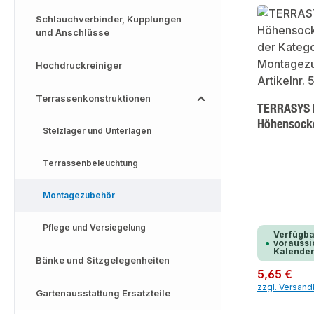
Schlauchverbinder, Kupplungen
und Anschlüsse
Hochdruckreiniger
Terrassenkonstruktionen
TERRASYS 
Höhensock
Stelzlager und Unterlagen
Terrassenbeleuchtung
Montagezubehör
Pflege und Versiegelung
Verfügba
voraussic
Kalende
Bänke und Sitzgelegenheiten
Regulärer Preis:
5,65 €
zzgl. Versan
Gartenausstattung Ersatzteile