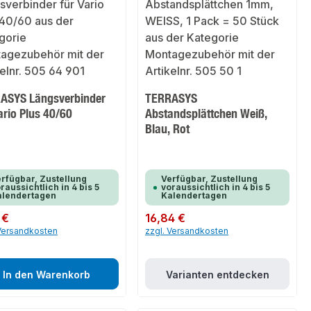
ASYS Längsverbinder
TERRASYS
ario Plus 40/60
Abstandsplättchen Weiß,
Blau, Rot
rfügbar, Zustellung
Verfügbar, Zustellung
raussichtlich in 4 bis 5
voraussichtlich in 4 bis 5
alendertagen
Kalendertagen
er Preis:
 €
Regulärer Preis:
16,84 €
 Versandkosten
zzgl. Versandkosten
In den Warenkorb
Varianten entdecken