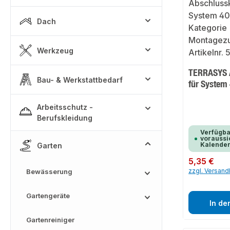
Dach
Werkzeug
TERRASYS 
Bau- & Werkstattbedarf
für System
Arbeitsschutz -
Berufskleidung
Verfügba
voraussic
Kalende
Garten
Regulärer Preis:
5,35 €
zzgl. Versan
Bewässerung
Gartengeräte
In de
Gartenreiniger