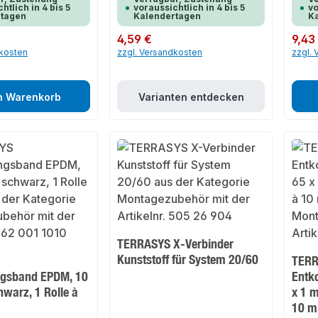
htlich in 4 bis 5
voraussichtlich in 4 bis 5
vo
rtagen
Kalendertagen
K
Regulärer Preis:
4,59 €
Regulär
9,43
dkosten
zzgl. Versandkosten
zzgl.
n Warenkorb
Varianten entdecken
TERRASYS X-Verbinder
Kunststoff für System 20/60
TER
ngsband EPDM, 10
Entk
warz, 1 Rolle à
x 1 m
10 m