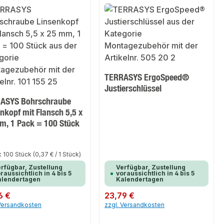
TERRASYS ErgoSpeed®
Justierschlüssel
ASYS Bohrschraube
nkopf mit Flansch 5,5 x
m, 1 Pack = 100 Stück
:
100 Stück
(0,37 € / 1 Stück)
rfügbar, Zustellung
Verfügbar, Zustellung
raussichtlich in 4 bis 5
voraussichtlich in 4 bis 5
alendertagen
Kalendertagen
er Preis:
6 €
Regulärer Preis:
23,79 €
 Versandkosten
zzgl. Versandkosten