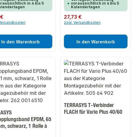
raussichtlich in 4 bis 5
voraussichtlich in 4 bis 5
alendertagen
Kalendertagen
er Preis:
 €
Regulärer Preis:
27,73 €
 Versandkosten
zzgl. Versandkosten
In den Warenkorb
In den Warenkorb
TERRASYS T-Verbinder
FLACH für Vario Plus 40/60
RASYS
opplungsband EPDM, 65
m, schwarz, 1 Rolle à