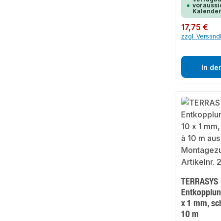
voraussic
Kalende
Regulärer Preis:
17,75 €
zzgl. Versan
In de
TERRASYS
Entkopplu
x 1 mm, sch
10 m