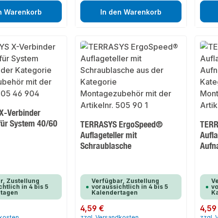
n Warenkorb
In den Warenkorb
X-Verbinder
 für System 40/60
TERRASYS ErgoSpeed®
TERR
Auflageteller mit
Aufla
Schraublasche
Aufn
r, Zustellung
Verfügbar, Zustellung
Ve
htlich in 4 bis 5
voraussichtlich in 4 bis 5
vo
rtagen
Kalendertagen
K
Regulärer Preis:
4,59 €
Regulär
4,59
dkosten
zzgl. Versandkosten
zzgl.