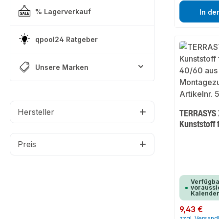
% Lagerverkauf
In de
qpool24 Ratgeber
Unsere Marken
Hersteller
TERRASYS 
Kunststoff
Preis
Verfügba
voraussic
Kalende
Regulärer Preis:
9,43 €
zzgl. Versan