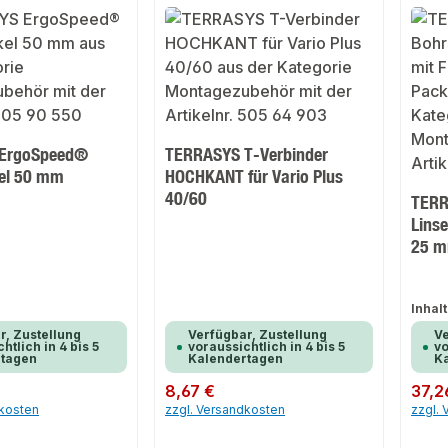
ErgoSpeed®
TERRASYS T-Verbinder
el 50 mm
HOCHKANT für Vario Plus
40/60
TERR
Linse
25 m
Inhalt
r, Zustellung
Verfügbar, Zustellung
Ve
htlich in 4 bis 5
voraussichtlich in 4 bis 5
vo
rtagen
Kalendertagen
K
Regulärer Preis:
8,67 €
Regulär
37,2
dkosten
zzgl. Versandkosten
zzgl.