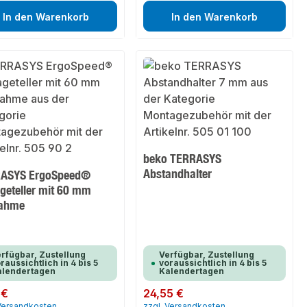
In den Warenkorb
In den Warenkorb
beko TERRASYS
Abstandhalter
ASYS ErgoSpeed®
geteller mit 60 mm
ahme
rfügbar, Zustellung
Verfügbar, Zustellung
raussichtlich in 4 bis 5
voraussichtlich in 4 bis 5
alendertagen
Kalendertagen
er Preis:
 €
Regulärer Preis:
24,55 €
 Versandkosten
zzgl. Versandkosten