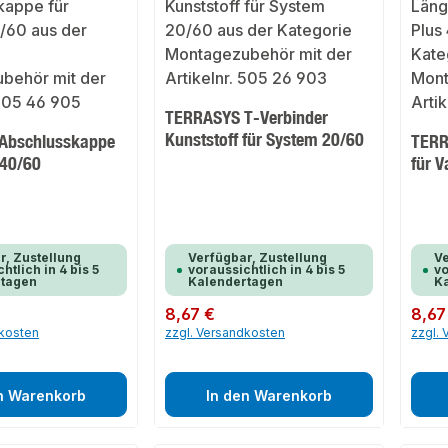
TERRASYS T-Verbinder
Kunststoff für System 20/60
Abschlusskappe
TERR
 40/60
für V
r, Zustellung
Verfügbar, Zustellung
Ve
htlich in 4 bis 5
voraussichtlich in 4 bis 5
vo
rtagen
Kalendertagen
K
Regulärer Preis:
8,67 €
Regulär
8,67
dkosten
zzgl. Versandkosten
zzgl.
n Warenkorb
In den Warenkorb