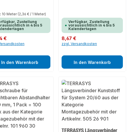
:
10 Meter
(2,36 € / 1 Meter)
rfügbar, Zustellung
Verfügbar, Zustellung
raussichtlich in 4 bis 5
voraussichtlich in 4 bis 5
alendertagen
Kalendertagen
er Preis:
4 €
Regulärer Preis:
8,67 €
 Versandkosten
zzgl. Versandkosten
In den Warenkorb
In den Warenkorb
TERRASYS Längsverbinder