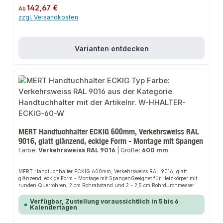
Regulärer Preis:
142,67 €
Ab
zzgl. Versandkosten
Varianten entdecken
MERT Handtuchhalter ECKIG 600mm, Verkehrsweiss RAL
9016, glatt glänzend, eckige Form - Montage mit Spangen
Farbe:
Verkehrsweiss RAL 9016
|
Größe:
600 mm
MERT Handtuchhalter ECKIG 600mm, Verkehrsweiss RAL 9016, glatt
glänzend, eckige Form - Montage mit SpangenGeeignet für Heizkörper mit
runden Querrohren, 2 cm Rohrabstand und 2 - 2,5 cm Rohrdurchmesser
Verfügbar, Zustellung voraussichtlich in 5 bis 6
Kalendertagen