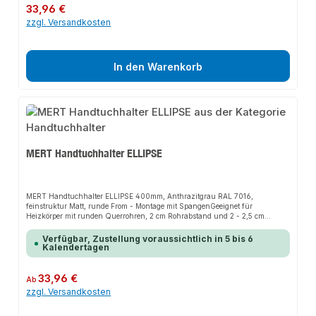
Regulärer Preis:
33,96 €
zzgl. Versandkosten
In den Warenkorb
MERT Handtuchhalter ELLIPSE
MERT Handtuchhalter ELLIPSE 400mm, Anthrazitgrau RAL 7016,
feinstruktur Matt, runde From - Montage mit SpangenGeeignet für
Heizkörper mit runden Querrohren, 2 cm Rohrabstand und 2 - 2,5 cm
Rohrdurchmesser
Verfügbar, Zustellung voraussichtlich in 5 bis 6
Kalendertagen
Regulärer Preis:
33,96 €
Ab
zzgl. Versandkosten