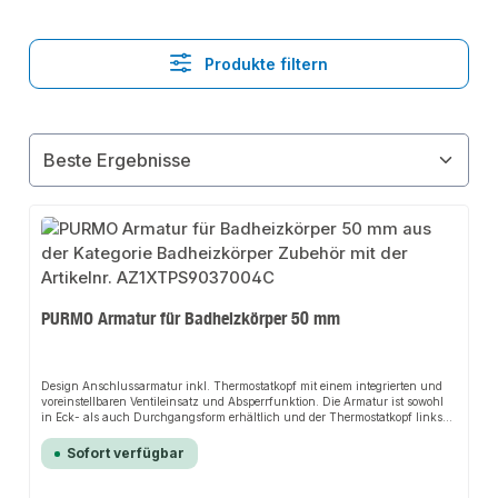
Produkte filtern
PURMO Armatur für Badheizkörper 50 mm
Design Anschlussarmatur inkl. Thermostatkopf mit einem integrierten und
voreinstellbaren Ventileinsatz und Absperrfunktion. Die Armatur ist sowohl
in Eck- als auch Durchgangsform erhältlich und der Thermostatkopf links
wie rechts montierbar.Die Design Anschlussarmatur kann in den Farben
RAL 9016 weiß, chrom sowie RAL 7016 (S0022) matt Anthrazitgrau und
Sofort verfügbar
RAL 9005 (S0029) matt Tiefschwarz bestellt werden.