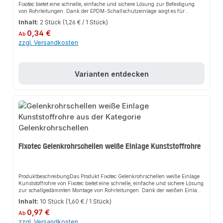
Fixotec bietet eine schnelle, einfache und sichere Lösung zur Befestigung
von Rohrleitungen. Dank der EPDM-Schallschutzeinlage sorgt es für
perfekten Halt und passt sich flexibel an verschiedene Montageorte an. Das
Inhalt:
2 Stück
(1,26 € / 1 Stück)
robuste Design und die einfache Montage machen dieses Produkt zu einer
Regulärer Preis:
zuverlässigen Wahl für jede Installation.EigenschaftenEPDM-
0,34 €
Ab
Schallschutzeinlage entsprechend DIN 4109Einteilige Ausführung mit
zzgl. Versandkosten
Gelenk und AnschlussmutterSchnellverschluss für einfache, einhändige
MontageRobustes Design für lange
HaltbarkeitAnwendungsbereicheSanitärbereichHeizungsbereichAllgemeine
Rohrinstallationen an Wand, Decke und BodenProduktdatenMaterial:
Varianten entdecken
EPDMGeeignet für: RohrleitungenMarke: FixotecIn unserem Sortiment finden
Sie auch passende Zubehörteile sowie weitere Produkte für den Anschluss.
Fixotec Gelenkrohrschellen weiße Einlage Kunststoffrohre
ProduktbeschreibungDas Produkt Fixotec Gelenkrohrschellen weiße Einlage
Kunststoffrohre von Fixotec bietet eine schnelle, einfache und sichere Lösung
zur schallgedämmten Montage von Rohrleitungen. Dank der weißen Einlage
sorgt es für perfekten Halt und passt sich flexibel an verschiedene Rohrtypen
Inhalt:
10 Stück
(1,60 € / 1 Stück)
an. Das robuste Design und die einfache Montage machen dieses Produkt zu
Regulärer Preis:
einer zuverlässigen Wahl für jede
0,97 €
Ab
Installation.EigenschaftenSchnappverschluss für schnelle
zzgl. Versandkosten