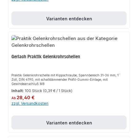
EinhandmontageSchraubensicherung verhindert Herausfallen der
VerschlussschraubeEinstellbare Gleitschelle für Rohre mit hoher
LängenausdehnungRobustes Design für lange
HaltbarkeitAnwendungsbereicheWasserleitungenHeizungsleitungenSystem-
Varianten entdecken
RohrleitungenHaus- und SanitärinstallationHeizungs- und
AnlagenbauProduktdatenMaterial: Verzinkter Stahl mit weißer
EinlageGeeignet für: HT-, GF-, PVC-, PE- und PP-RohreMarke: FixotecIn
unserem Sortiment finden Sie auch passende Zubehörteile sowie weitere
Produkte für den Anschluss.
Gerlach Praktik Gelenkrohrschellen
Praktik Gelenkrohrschelle mit Kippschraube, Spannbereich 31-36 mm, 1´´
Zoll, DIN 4190, mit schalldämmender Profil-Gummi-Einlage, mit
Gewindeanschluß M8
Inhalt:
100 Stück
(0,39 € / 1 Stück)
Regulärer Preis:
28,40 €
Ab
zzgl. Versandkosten
Varianten entdecken