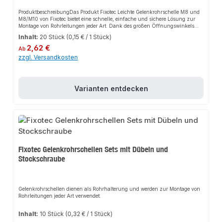
ProduktbeschreibungDas Produkt Fixotec Leichte Gelenkrohrschelle M8 und
M8/M10 von Fixotec bietet eine schnelle, einfache und sichere Lösung zur
Montage von Rohrleitungen jeder Art. Dank des großen Öffnungswinkels
und des geführten Schnappverschlusses sorgt es für perfekten Halt und
Inhalt:
20 Stück
(0,15 € / 1 Stück)
passt sich flexibel an verschiedene Anwendungen an. Das robuste Design
Regulärer Preis:
und die einfache Montage machen dieses Produkt zu einer zuverlässigen
2,62 €
Ab
Wahl für jede Installation.EigenschaftenGelenkrohrschelle mit geführtem
zzgl. Versandkosten
Schnappverschluss für schnelle Einhandmontage mit nur einer
SchraubeGroßer Öffnungswinkel erleichtert das Einlegen des
RohresSchraubensicherung - verstemmte Verschlussschraube verhindert
das HerausfallenVerzinkte Konstruktion mit halogenfreier
Varianten entdecken
SchalldämmeinlageSehr gute Schalldämmung - Schalldämmverbesserung
bis zu 19 dB(A)AnwendungsbereicheSchallgedämmte Montage von Wasser-,
Heizungs- und System-RohrleitungenHaus- und
SanitärinstallationHeizungs- und AnlagenbauProduktdatenMaterial:
Verzinktes MetallGewinde: M8 und M8/M10Montage: Einfach und schnellIn
unserem Sortiment finden Sie auch passende Rohrleitungen sowie weitere
Produkte für die Installation.
Fixotec Gelenkrohrschellen Sets mit Dübeln und
Stockschraube
Gelenkrohrschellen dienen als Rohrhalterung und werden zur Montage von
Rohrleitungen jeder Art verwendet.
Inhalt:
10 Stück
(0,32 € / 1 Stück)