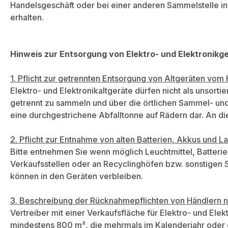
Handelsgeschäft oder bei einer anderen Sammelstelle i
erhalten.
Hinweis zur Entsorgung von Elektro- und Elektronikge
1. Pflicht zur getrennten Entsorgung von Altgeräten vom
Elektro- und Elektronikaltgeräte dürfen nicht als unsorti
getrennt zu sammeln und über die örtlichen Sammel- und 
eine durchgestrichene Abfalltonne auf Rädern dar. An di
2. Pflicht zur Entnahme von alten Batterien, Akkus und
Bitte entnehmen Sie wenn möglich Leuchtmittel, Batteri
Verkaufsstellen oder an Recyclinghöfen bzw. sonstigen 
können in den Geräten verbleiben.
3. Beschreibung der Rücknahmepflichten von Händlern na
Vertreiber mit einer Verkaufsfläche für Elektro- und El
mindestens 800 m², die mehrmals im Kalenderjahr oder dau