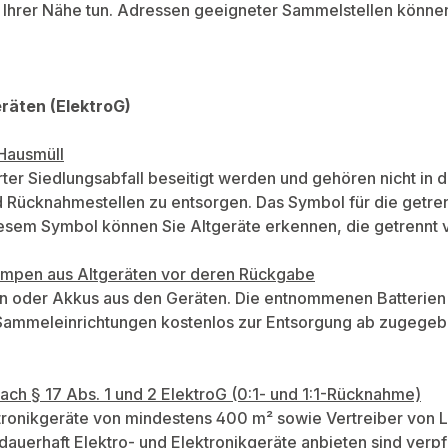
n Ihrer Nähe tun. Adressen geeigneter Sammelstellen könne
räten (ElektroG)
 Hausmüll
erter Siedlungsabfall beseitigt werden und gehören nicht in 
Rücknahmestellen zu entsorgen. Das Symbol für die getrenn
esem Symbol können Sie Altgeräte erkennen, die getrennt v
 Lampen aus Altgeräten vor deren Rückgabe
en oder Akkus aus den Geräten. Die entnommenen Batterien
Sammeleinrichtungen kostenlos zur Entsorgung ab zugegebe
ch § 17 Abs. 1 und 2 ElektroG (0:1- und 1:1-Rücknahme)
ektronikgeräte von mindestens 400 m² sowie Vertreiber von
erhaft Elektro- und Elektronikgeräte anbieten sind verpfli