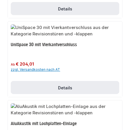
Details
UniSpace 30 mit Vierkantverschluss
Regulärer Preis:
€ 204,01
Ab
zzgl. Versandkosten nach AT
Details
AluAkustik mit Lochplatten-Einlage