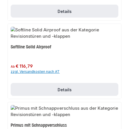
Details
Softline Solid Airproof
Regulärer Preis:
€ 116,79
Ab
zzgl. Versandkosten nach AT
Details
Primus mit Schnappverschluss