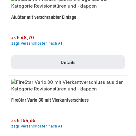
AluStar mit verschraubter Einlage
Regulärer Preis:
€ 48,70
Ab
zzgl. Versandkosten nach AT
Details
FireStar Vario 30 mit Vierkantverschluss
Regulärer Preis:
€ 164,65
Ab
zzgl. Versandkosten nach AT