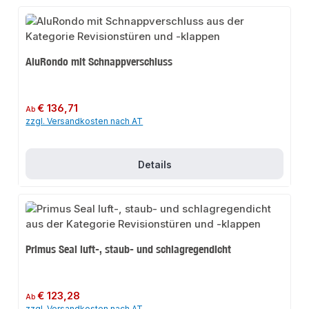
AluRondo mit Schnappverschluss
Regulärer Preis:
€ 136,71
Ab
zzgl. Versandkosten nach AT
Details
Primus Seal luft-, staub- und schlagregendicht
Regulärer Preis:
€ 123,28
Ab
zzgl. Versandkosten nach AT