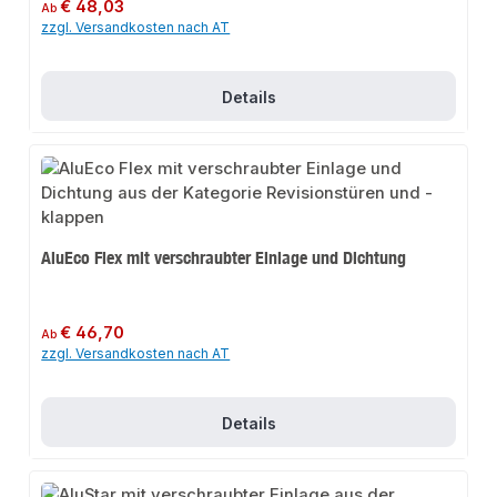
Regulärer Preis:
€ 48,03
Ab
zzgl. Versandkosten nach AT
Details
AluEco Flex mit verschraubter Einlage und Dichtung
Regulärer Preis:
€ 46,70
Ab
zzgl. Versandkosten nach AT
Details