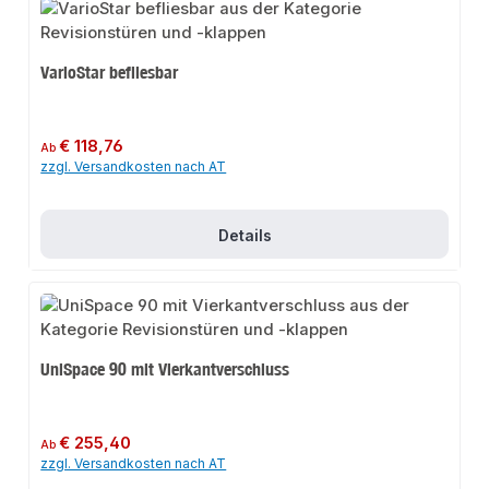
VarioStar befliesbar
Regulärer Preis:
€ 118,76
Ab
zzgl. Versandkosten nach AT
Details
UniSpace 90 mit Vierkantverschluss
Regulärer Preis:
€ 255,40
Ab
zzgl. Versandkosten nach AT