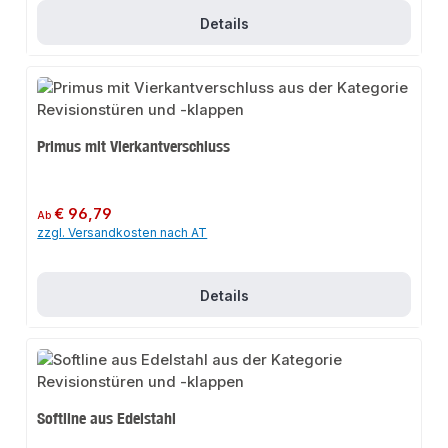
Details
Primus mit Vierkantverschluss
Regulärer Preis:
€ 96,79
Ab
zzgl. Versandkosten nach AT
Details
Softline aus Edelstahl