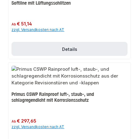
Softline mit Lüftungsschlitzen
Regulärer Preis:
€ 51,14
Ab
zzgl. Versandkosten nach AT
Details
Primus CSWP Rainproof luft-, staub-, und
schlagregendicht mit Korrosionsschutz
Regulärer Preis:
€ 297,65
Ab
zzgl. Versandkosten nach AT