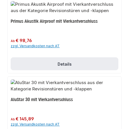
Primus Akustik Airproof mit Vierkantverschluss
Regulärer Preis:
€ 98,76
Ab
zzgl. Versandkosten nach AT
Details
AluStar 30 mit Vierkantverschluss
Regulärer Preis:
€ 145,89
Ab
zzgl. Versandkosten nach AT