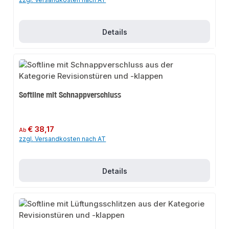
Details
Softline mit Schnappverschluss
Regulärer Preis:
€ 38,17
Ab
zzgl. Versandkosten nach AT
Details