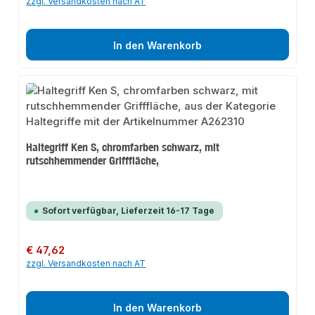
zzgl. Versandkosten nach AT
In den Warenkorb
Haltegriff Ken S, chromfarben schwarz, mit
rutschhemmender Grifffläche,
Sofort verfügbar, Lieferzeit 16-17 Tage
Regulärer Preis:
€ 47,62
zzgl. Versandkosten nach AT
In den Warenkorb