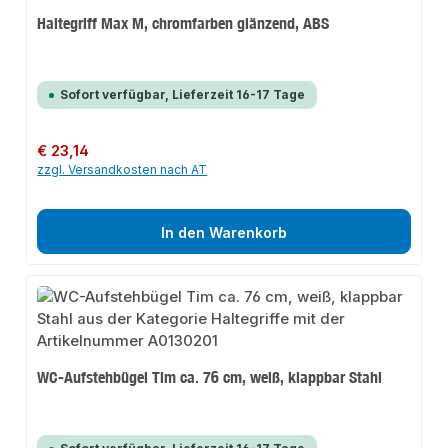
Haltegriff Max M, chromfarben glänzend, ABS
Sofort verfügbar, Lieferzeit 16-17 Tage
Regulärer Preis:
€ 23,14
zzgl. Versandkosten nach AT
In den Warenkorb
WC-Aufstehbügel Tim ca. 76 cm, weiß, klappbar Stahl