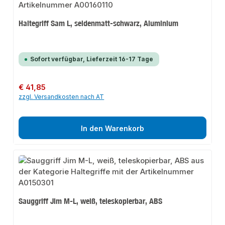
Haltegriff Sam L, seidenmatt-schwarz, Aluminium
Sofort verfügbar, Lieferzeit 16-17 Tage
Regulärer Preis:
€ 41,85
zzgl. Versandkosten nach AT
In den Warenkorb
Sauggriff Jim M-L, weiß, teleskopierbar, ABS