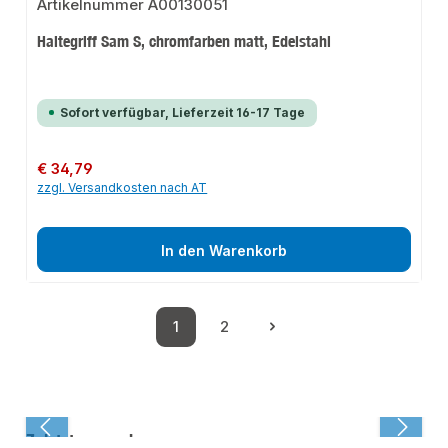
Haltegriff Sam S, chromfarben matt, Edelstahl
Sofort verfügbar, Lieferzeit 16-17 Tage
Regulärer Preis:
€ 34,79
zzgl. Versandkosten nach AT
In den Warenkorb
1
2
Seite
Seite
Zuletzt angesehen: