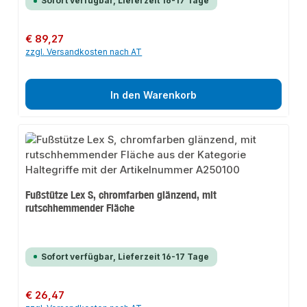
Sofort verfügbar, Lieferzeit 16-17 Tage
Regulärer Preis:
€ 89,27
zzgl. Versandkosten nach AT
In den Warenkorb
Fußstütze Lex S, chromfarben glänzend, mit
rutschhemmender Fläche
Sofort verfügbar, Lieferzeit 16-17 Tage
Regulärer Preis:
€ 26,47