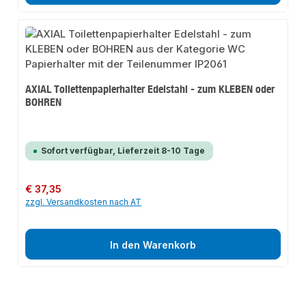
AXIAL Toilettenpapierhalter Edelstahl - zum KLEBEN oder
BOHREN
Sofort verfügbar, Lieferzeit 8-10 Tage
Regulärer Preis:
€ 37,35
zzgl. Versandkosten nach AT
In den Warenkorb