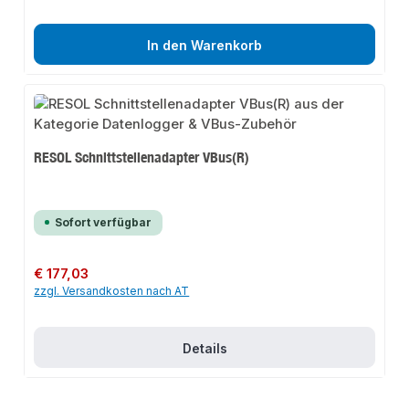
In den Warenkorb
RESOL Schnittstellenadapter VBus(R)
Sofort verfügbar
Regulärer Preis:
€ 177,03
zzgl. Versandkosten nach AT
Details