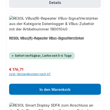
Details
RESOL VBus(R)-Repeater VBus-SignalVerstärker
Sofort verfügbar, Lieferzeit 5-6 Tage
Regulärer Preis:
€ 176,71
zzgl. Versandkosten nach AT
In den Warenkorb