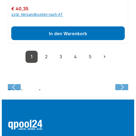
Regulärer Preis:
€ 40,35
zzgl. Versandkosten nach AT
In den Warenkorb
1
2
3
4
5
Seite
Seite
Seite
Seite
Seite
Zuletzt angesehen: