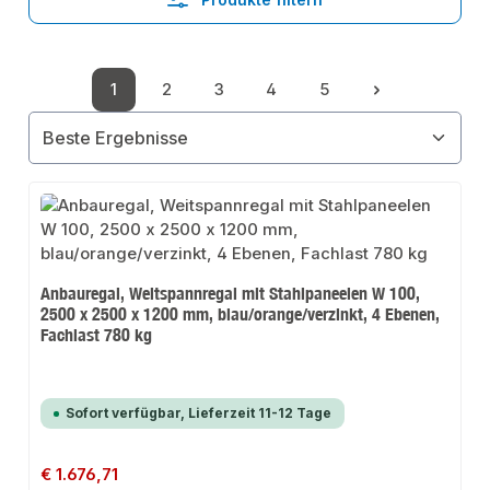
1
2
3
4
5
Seite
Seite
Seite
Seite
Seite
Anbauregal, Weitspannregal mit Stahlpaneelen W 100,
2500 x 2500 x 1200 mm, blau/orange/verzinkt, 4 Ebenen,
Fachlast 780 kg
Sofort verfügbar, Lieferzeit 11-12 Tage
Regulärer Preis:
€ 1.676,71