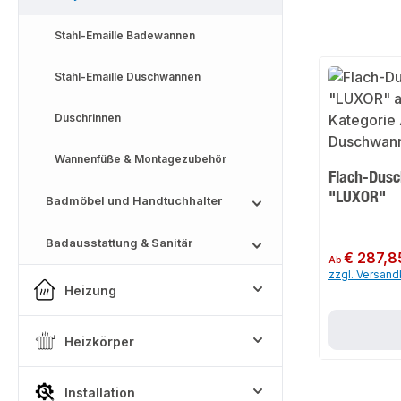
Stahl-Emaille Badewannen
Stahl-Emaille Duschwannen
Duschrinnen
Wannenfüße & Montagezubehör
Flach-Dus
"LUXOR"
Badmöbel und Handtuchhalter
Badausstattung & Sanitär
Regulärer Preis:
€ 287,8
Ab
zzgl. Versan
Heizung
Heizkörper
Installation