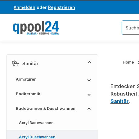
Anmelden
oder
Registrieren
um Hauptinhalt springen
Zur Suche springen
Home
Sanitär
Armaturen
Entdecken S
Robustheit
Badkeramik
Sanitär
.
Badewannen & Duschwannen
Acryl Badewannen
Acryl Duschwannen