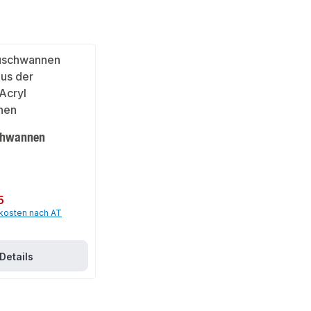
chwannen
5
dkosten nach AT
Details