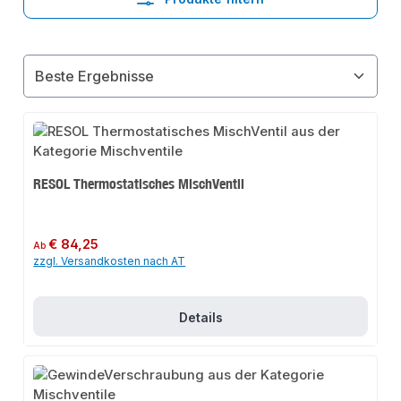
RESOL Thermostatisches MischVentil
Regulärer Preis:
€ 84,25
Ab
zzgl. Versandkosten nach AT
Details