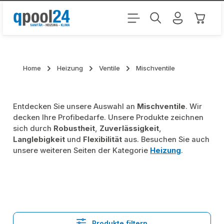
Zum Hauptinhalt springen
Warenk
Home
Heizung
Ventile
Mischventile
Entdecken Sie unsere Auswahl an
Mischventile
. Wir
decken Ihre Profibedarfe. Unsere Produkte zeichnen
sich durch
Robustheit
,
Zuverlässigkeit
,
Langlebigkeit
und
Flexibilität
aus. Besuchen Sie auch
unsere weiteren Seiten der Kategorie
Heizung
.
Produkte filtern