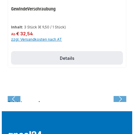
GewindeVerschraubung
Inhalt:
3 Stück
(€ 9,50 / 1 Stück)
Regulärer Preis:
€ 32,54
Ab
zzgl. Versandkosten nach AT
Details
Zuletzt angesehen: