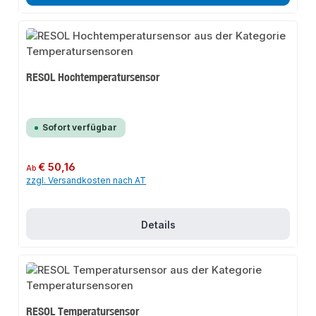
RESOL Hochtemperatursensor
Sofort verfügbar
Regulärer Preis:
€ 50,16
Ab
zzgl. Versandkosten nach AT
Details
RESOL Temperatursensor