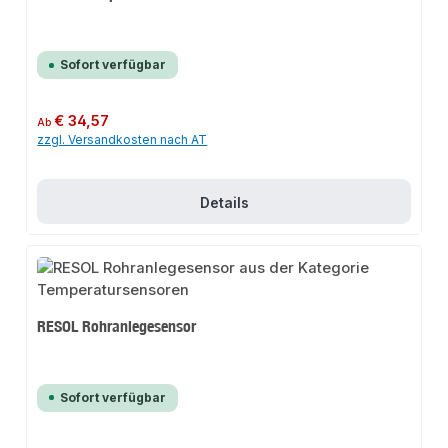
Sofort verfügbar
Regulärer Preis:
€ 34,57
Ab
zzgl. Versandkosten nach AT
Details
RESOL Rohranlegesensor
Sofort verfügbar