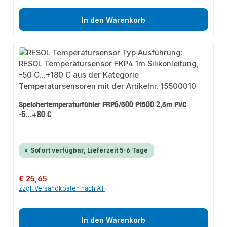
In den Warenkorb
Speichertemperaturfühler FRP6/500 Pt500 2,5m PVC
-5...+80 C
Sofort verfügbar, Lieferzeit 5-6 Tage
Regulärer Preis:
€ 25,65
zzgl. Versandkosten nach AT
In den Warenkorb