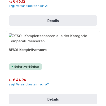
Regulärer Preis:
€ 46,12
Ab
zzgl. Versandkosten nach AT
Details
RESOL Komplettsensoren
Sofort verfügbar
Regulärer Preis:
€ 44,94
Ab
zzgl. Versandkosten nach AT
Details