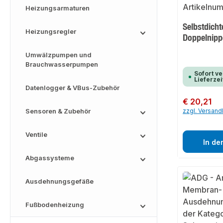
Heizungsarmaturen
Selbstdich
Heizungsregler
Doppelnipp
Umwälzpumpen und
Brauchwasserpumpen
Sofort ve
Lieferzei
Datenlogger & VBus-Zubehör
Regulärer Preis:
€ 20,21
Sensoren & Zubehör
zzgl. Versan
Ventile
In de
Abgassysteme
Ausdehnungsgefäße
Fußbodenheizung