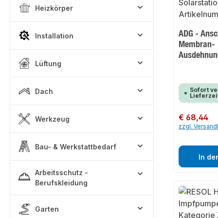
Heizkörper
ADG - Ansc
Installation
Membran-
Ausdehnun
Lüftung
Sofort ve
Dach
Lieferzei
Regulärer Preis:
€ 68,44
Werkzeug
zzgl. Versan
Bau- & Werkstattbedarf
In de
Arbeitsschutz -
Berufskleidung
Garten