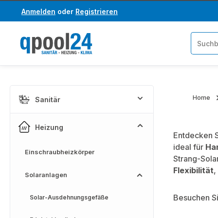
Anmelden
oder
Registrieren
um Hauptinhalt springen
Zur Suche springen
Home
Sanitär
Heizung
Entdecken S
ideal für
Ha
Einschraubheizkörper
Strang-Solar
Flexibilität
,
Solaranlagen
Besuchen Si
Solar-Ausdehnungsgefäße