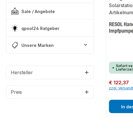
Sale / Angebote
RESOL Hand
qpool24 Ratgeber
Impfpump
Unsere Marken
Sofort ve
Lieferzei
Hersteller
Regulärer Preis:
€ 122,37
zzgl. Versan
Preis
In de