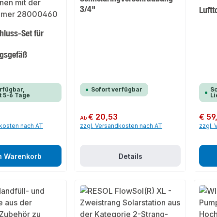
3/4"
Luftt
hluss-Set für
gsgefäß
rfügbar,
Sofort verfügbar
So
t 5-6 Tage
Li
Regulärer Preis:
€ 20,53
Regulär
€ 59
Ab
dkosten nach AT
zzgl. Versandkosten nach AT
zzgl.
n Warenkorb
Details