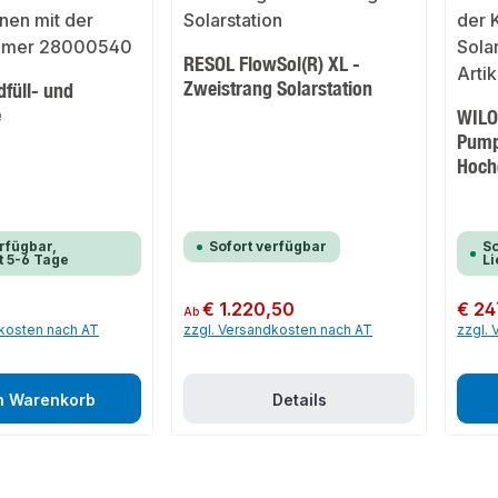
RESOL FlowSol(R) XL -
Zweistrang Solarstation
füll- und
e
WILO
Pumpe
Hoch
rfügbar,
Sofort verfügbar
So
t 5-6 Tage
Li
Regulärer Preis:
€ 1.220,50
Regulär
€ 24
Ab
dkosten nach AT
zzgl. Versandkosten nach AT
zzgl.
n Warenkorb
Details