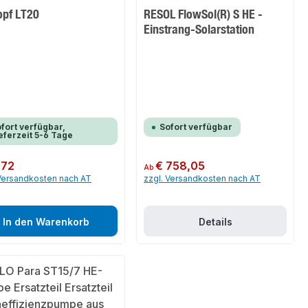
opf LT20
RESOL FlowSol(R) S HE -
Einstrang-Solarstation
fort verfügbar,
Sofort verfügbar
eferzeit 5-6 Tage
er Preis:
,72
Regulärer Preis:
€ 758,05
Ab
 Versandkosten nach AT
zzgl. Versandkosten nach AT
In den Warenkorb
Details