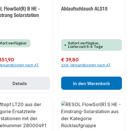
L FlowSol(R) B HE -
Ablaufschlauch ALS15
trang Solarstation
fort verfügbar
Sofort verfügbar,
Lieferzeit 5-6 Tage
er Preis:
851,90
Regulärer Preis:
€ 39,80
 Versandkosten nach AT
zzgl. Versandkosten nach AT
Details
In den Warenkorb