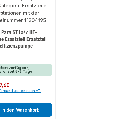
 Para ST15/7 HE-
 Ersatzteil Ersatzteil
effizienzpumpe
fort verfügbar,
eferzeit 5-6 Tage
er Preis:
7,60
 Versandkosten nach AT
In den Warenkorb