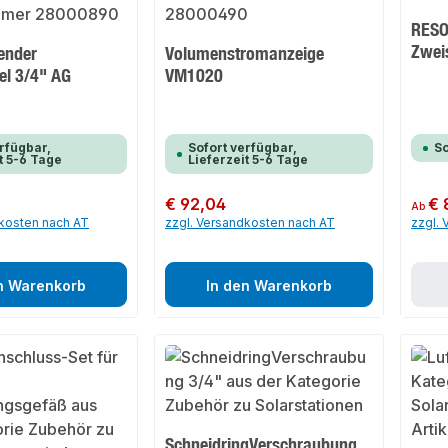
RESO
Zweis
tender
Volumenstromanzeige
el 3/4" AG
VM1020
rfügbar,
Sofort verfügbar,
So
t 5-6 Tage
Lieferzeit 5-6 Tage
Regulärer Preis:
€ 92,04
Regulär
€ 
Ab
dkosten nach AT
zzgl. Versandkosten nach AT
zzgl.
n Warenkorb
In den Warenkorb
SchneidringVerschraubung