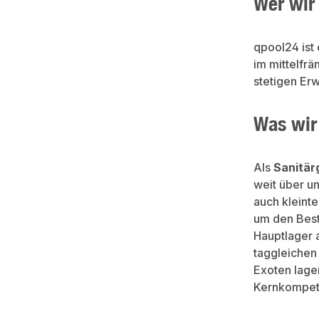
Wer wir 
qpool24 ist
im mittelfr
stetigen Er
Was wir
Als
Sanitär
weit über u
auch kleint
um den Best
Hauptlager 
taggleichen
Exoten lager
Kernkompet