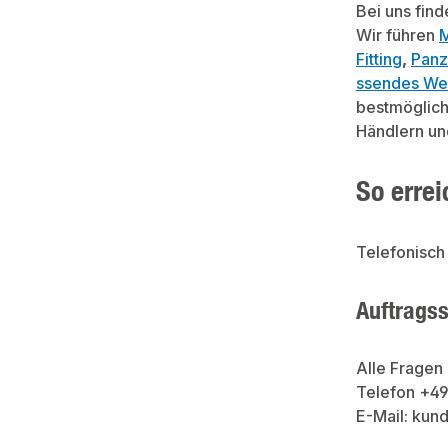
Bei uns fin
Wir führen
M
Fitting
,
Panz
ssendes We
bestmöglich
Händlern un
So errei
Telefonisch 
Auftragss
Alle Fragen 
Telefon +4
E-Mail: ku