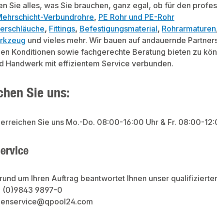
den Sie alles, was Sie brauchen, ganz egal, ob für den pro
ehrschicht-Verbundrohre
,
PE Rohr und PE-Rohr
erschläuche
,
Fittings
,
Befestigungsmaterial
,
Rohrarmaturen
rkzeug
und vieles mehr. Wir bauen auf andauernde Partners
en Konditionen sowie fachgerechte Beratung bieten zu könn
d Handwerk mit effizientem Service verbunden.
chen Sie uns:
erreichen Sie uns Mo.-Do. 08:00-16:00 Uhr & Fr. 08:00-12:0
ervice
rund um Ihren Auftrag beantwortet Ihnen unser qualifiziert
9 (0)9843 9897-0
ndenservice@qpool24.com