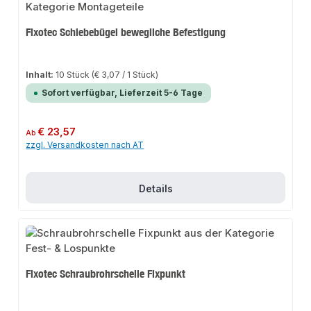
Fixotec Schiebebügel bewegliche Befestigung
Inhalt:
10 Stück
(€ 3,07 / 1 Stück)
Sofort verfügbar, Lieferzeit 5-6 Tage
Regulärer Preis:
€ 23,57
Ab
zzgl. Versandkosten nach AT
Details
Fixotec Schraubrohrschelle Fixpunkt