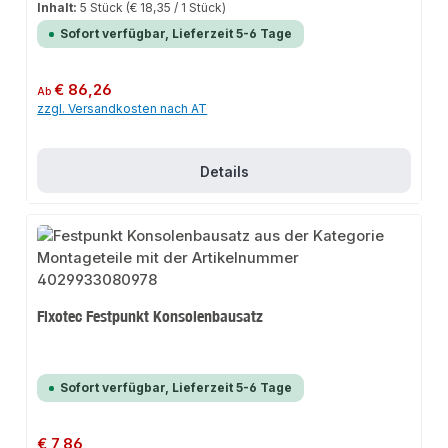
Inhalt:
5 Stück
(€ 18,35 / 1 Stück)
Sofort verfügbar, Lieferzeit 5-6 Tage
Regulärer Preis:
€ 86,26
Ab
zzgl. Versandkosten nach AT
Details
Fixotec Festpunkt Konsolenbausatz
Sofort verfügbar, Lieferzeit 5-6 Tage
Regulärer Preis:
€ 7,86