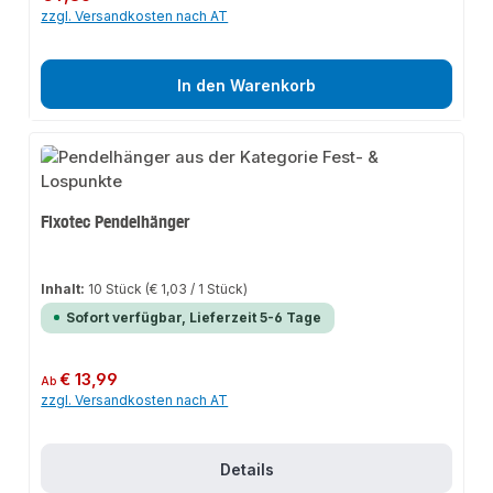
zzgl. Versandkosten nach AT
In den Warenkorb
Fixotec Pendelhänger
Inhalt:
10 Stück
(€ 1,03 / 1 Stück)
Sofort verfügbar, Lieferzeit 5-6 Tage
Regulärer Preis:
€ 13,99
Ab
zzgl. Versandkosten nach AT
Details