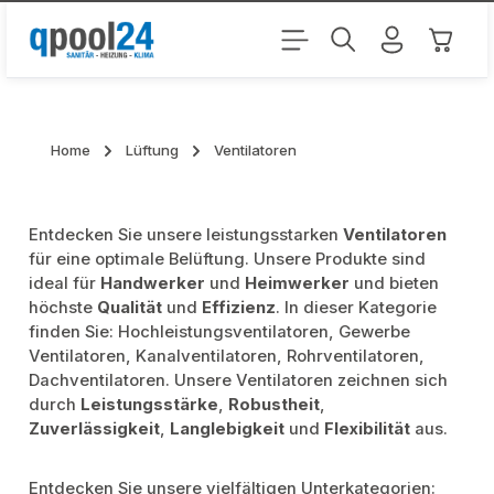
Zum Hauptinhalt springen
Warenk
Home
Lüftung
Ventilatoren
Entdecken Sie unsere leistungsstarken
Ventilatoren
für eine optimale Belüftung. Unsere Produkte sind
ideal für
Handwerker
und
Heimwerker
und bieten
höchste
Qualität
und
Effizienz
. In dieser Kategorie
finden Sie: Hochleistungsventilatoren, Gewerbe
Ventilatoren, Kanalventilatoren, Rohrventilatoren,
Dachventilatoren. Unsere Ventilatoren zeichnen sich
durch
Leistungsstärke
,
Robustheit
,
Zuverlässigkeit
,
Langlebigkeit
und
Flexibilität
aus.
Entdecken Sie unsere vielfältigen Unterkategorien: