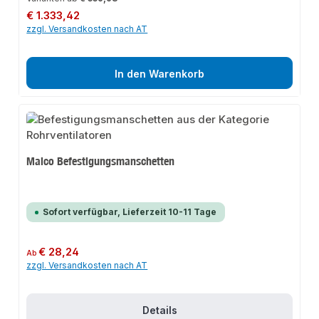
Regulärer Preis:
€ 1.333,42
zzgl. Versandkosten nach AT
In den Warenkorb
Maico Befestigungsmanschetten
Sofort verfügbar, Lieferzeit 10-11 Tage
Regulärer Preis:
€ 28,24
Ab
zzgl. Versandkosten nach AT
Details