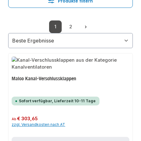
Produkte filtern
1
2
Seite
Seite
Maico Kanal-Verschlussklappen
Sofort verfügbar, Lieferzeit 10-11 Tage
Regulärer Preis:
€ 303,65
Ab
zzgl. Versandkosten nach AT