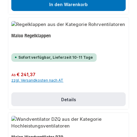
In den Warenkorb
Maico Regelklappen
Sofort verfügbar, Lieferzeit 10-11 Tage
Regulärer Preis:
€ 241,37
Ab
zzgl. Versandkosten nach AT
Details
Maico Wandventilator DZQ