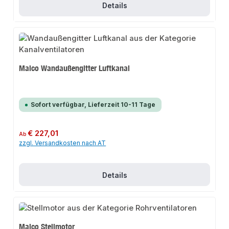
Details
Maico Wandaußengitter Luftkanal
Sofort verfügbar, Lieferzeit 10-11 Tage
Regulärer Preis:
€ 227,01
Ab
zzgl. Versandkosten nach AT
Details
Maico Stellmotor