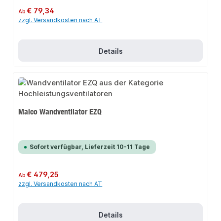
Regulärer Preis:
€ 79,34
Ab
zzgl. Versandkosten nach AT
Details
Maico Wandventilator EZQ
Sofort verfügbar, Lieferzeit 10-11 Tage
Regulärer Preis:
€ 479,25
Ab
zzgl. Versandkosten nach AT
Details