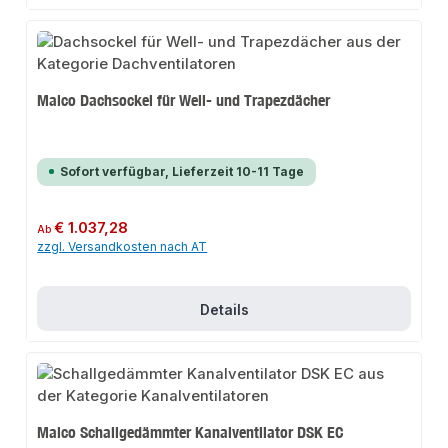
Maico Dachsockel für Well- und Trapezdächer
Sofort verfügbar, Lieferzeit 10-11 Tage
Regulärer Preis:
€ 1.037,28
Ab
zzgl. Versandkosten nach AT
Details
Maico Schallgedämmter Kanalventilator DSK EC