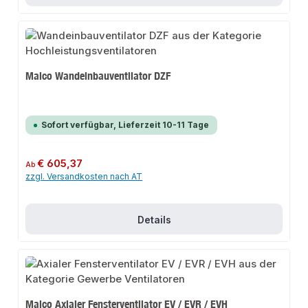
Maico Wandeinbauventilator DZF
Sofort verfügbar, Lieferzeit 10-11 Tage
Regulärer Preis:
€ 605,37
Ab
zzgl. Versandkosten nach AT
Details
Maico Axialer Fensterventilator EV / EVR / EVH