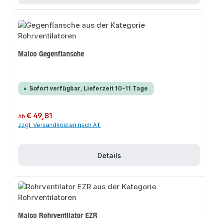
Maico Gegenflansche
Sofort verfügbar, Lieferzeit 10-11 Tage
Regulärer Preis:
€ 49,81
Ab
zzgl. Versandkosten nach AT
Details
Maico Rohrventilator EZR