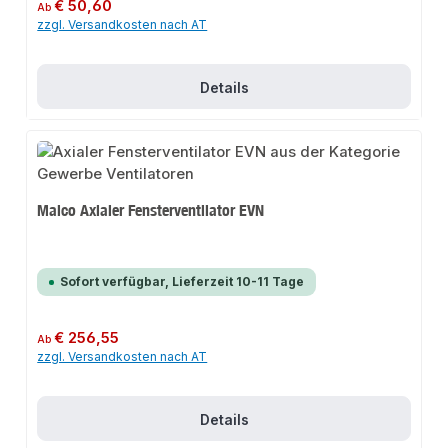
Regulärer Preis:
€ 50,60
Ab
zzgl. Versandkosten nach AT
Details
Maico Axialer Fensterventilator EVN
Sofort verfügbar, Lieferzeit 10-11 Tage
Regulärer Preis:
€ 256,55
Ab
zzgl. Versandkosten nach AT
Details