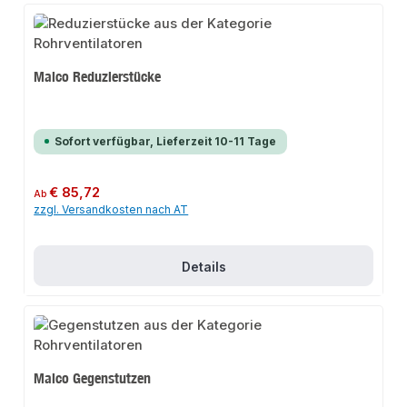
Maico Reduzierstücke
Sofort verfügbar, Lieferzeit 10-11 Tage
Regulärer Preis:
€ 85,72
Ab
zzgl. Versandkosten nach AT
Details
Maico Gegenstutzen