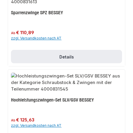
Sparrenzwinge SPZ BESSEY
Regulärer Preis:
€ 110,89
Ab
zzgl. Versandkosten nach AT
Details
Hochleistungszwingen-Set SLV/GSV BESSEY
Regulärer Preis:
€ 125,63
Ab
zzgl. Versandkosten nach AT