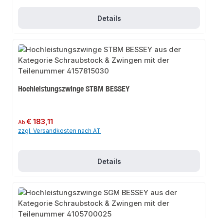
Details
Hochleistungszwinge STBM BESSEY
Regulärer Preis:
€ 183,11
Ab
zzgl. Versandkosten nach AT
Details