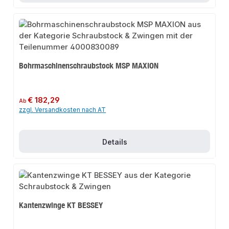
Bohrmaschinenschraubstock MSP MAXION
Regulärer Preis:
€ 182,29
Ab
zzgl. Versandkosten nach AT
Details
Kantenzwinge KT BESSEY