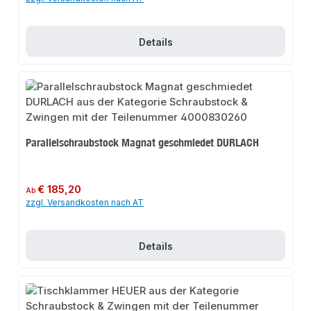
Details
Parallelschraubstock Magnat geschmiedet DURLACH
Regulärer Preis:
€ 185,20
Ab
zzgl. Versandkosten nach AT
Details