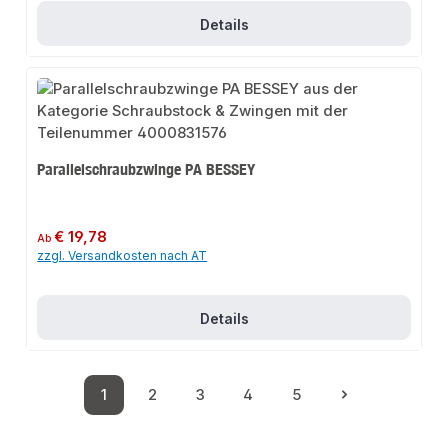
Details
Parallelschraubzwinge PA BESSEY
Regulärer Preis:
€ 19,78
Ab
zzgl. Versandkosten nach AT
Details
1
2
3
4
5
Seite
Seite
Seite
Seite
Seite