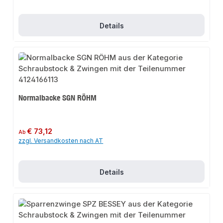
Details
Normalbacke SGN RÖHM
Regulärer Preis:
€ 73,12
Ab
zzgl. Versandkosten nach AT
Details