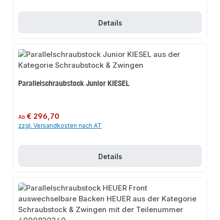
Details
Parallelschraubstock Junior KIESEL
Regulärer Preis:
€ 296,70
Ab
zzgl. Versandkosten nach AT
Details