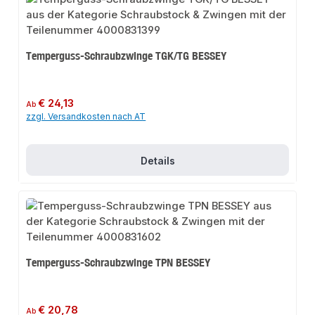
Temperguss-Schraubzwinge TGK/TG BESSEY
Regulärer Preis:
€ 24,13
Ab
zzgl. Versandkosten nach AT
Details
Temperguss-Schraubzwinge TPN BESSEY
Regulärer Preis:
€ 20,78
Ab