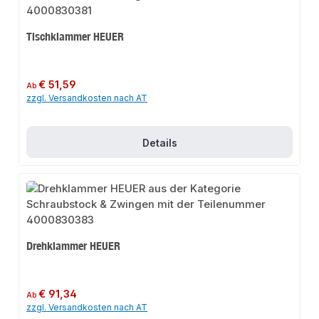
Tischklammer HEUER
Regulärer Preis:
€ 51,59
Ab
zzgl. Versandkosten nach AT
Details
Drehklammer HEUER
Regulärer Preis:
€ 91,34
Ab
zzgl. Versandkosten nach AT