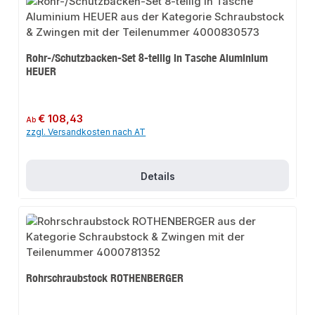
Rohr-/Schutzbacken-Set 8-teilig in Tasche Aluminium
HEUER
Regulärer Preis:
€ 108,43
Ab
zzgl. Versandkosten nach AT
Details
Rohrschraubstock ROTHENBERGER