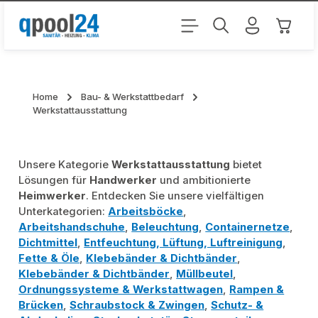
Zum Hauptinhalt springen
Warenk
Home
Bau- & Werkstattbedarf
Werkstattausstattung
Unsere Kategorie
Werkstattausstattung
bietet
Lösungen für
Handwerker
und ambitionierte
Heimwerker
. Entdecken Sie unsere vielfältigen
Unterkategorien:
Arbeitsböcke
,
Arbeitshandschuhe
,
Beleuchtung
,
Containernetze
,
Dichtmittel
,
Entfeuchtung, Lüftung, Luftreinigung
,
Fette & Öle
,
Klebebänder & Dichtbänder
,
Klebebänder & Dichtbänder
,
Müllbeutel
,
Ordnungssysteme & Werkstattwagen
,
Rampen &
Brücken
,
Schraubstock & Zwingen
,
Schutz- &