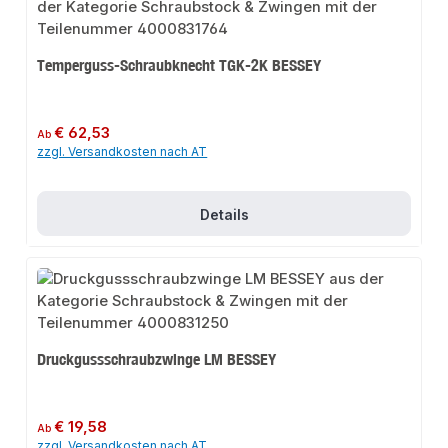
Temperguss-Schraubknecht TGK-2K BESSEY
Regulärer Preis:
€ 62,53
Ab
zzgl. Versandkosten nach AT
Details
Druckgussschraubzwinge LM BESSEY
Regulärer Preis:
€ 19,58
Ab
zzgl. Versandkosten nach AT