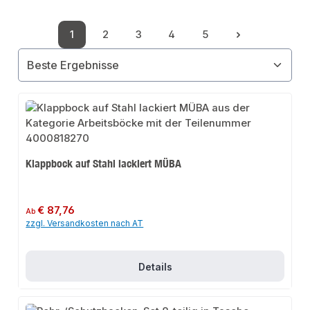
1
2
3
4
5
Seite
Seite
Seite
Seite
Seite
Klappbock auf Stahl lackiert MÜBA
Regulärer Preis:
€ 87,76
Ab
zzgl. Versandkosten nach AT
Details