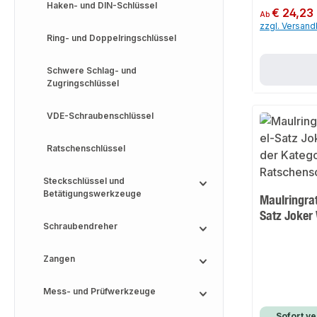
Haken- und DIN-Schlüssel
Regulärer Preis:
€ 24,23
Ab
zzgl. Versan
Ring- und Doppelringschlüssel
Schwere Schlag- und
Zugringschlüssel
VDE-Schraubenschlüssel
Ratschenschlüssel
Steckschlüssel und
Betätigungswerkzeuge
Maulringra
Satz Joke
Schraubendreher
Zangen
Mess- und Prüfwerkzeuge
Sofort ve