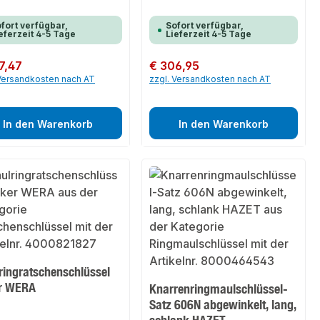
fort verfügbar,
Sofort verfügbar,
eferzeit 4-5 Tage
Lieferzeit 4-5 Tage
er Preis:
7,47
Regulärer Preis:
€ 306,95
 Versandkosten nach AT
zzgl. Versandkosten nach AT
In den Warenkorb
In den Warenkorb
ringratschenschlüssel
r WERA
Knarrenringmaulschlüssel-
Satz 606N abgewinkelt, lang,