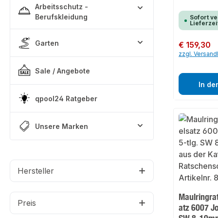
Arbeitsschutz -
Berufskleidung
Sofort ve
Lieferzei
Garten
Regulärer Preis:
€ 159,30
zzgl. Versan
Sale / Angebote
In de
qpool24 Ratgeber
Unsere Marken
Hersteller
Maulringra
Preis
atz 6007 Jo