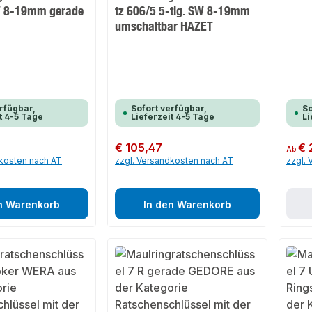
SW 8-19mm gerade
tz 606/5 5-tlg. SW 8-19mm
umschaltbar HAZET
rfügbar,
Sofort verfügbar,
So
t 4-5 Tage
Lieferzeit 4-5 Tage
Li
Regulärer Preis:
€ 105,47
Regulär
€ 
Ab
dkosten nach AT
zzgl. Versandkosten nach AT
zzgl.
n Warenkorb
In den Warenkorb