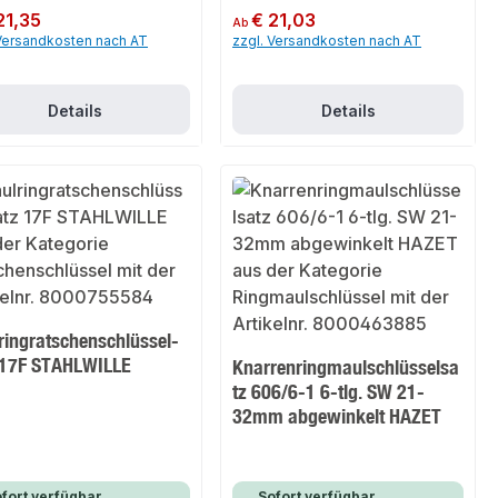
er Preis:
21,35
Regulärer Preis:
€ 21,03
Ab
 Versandkosten nach AT
zzgl. Versandkosten nach AT
Details
Details
ringratschenschlüssel-
 17F STAHLWILLE
Knarrenringmaulschlüsselsa
tz 606/6-1 6-tlg. SW 21-
32mm abgewinkelt HAZET
fort verfügbar,
Sofort verfügbar,