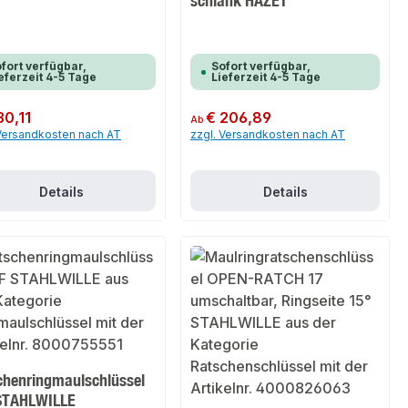
schlank HAZET
fort verfügbar,
Sofort verfügbar,
eferzeit 4-5 Tage
Lieferzeit 4-5 Tage
er Preis:
30,11
Regulärer Preis:
€ 206,89
Ab
 Versandkosten nach AT
zzgl. Versandkosten nach AT
Details
Details
chenringmaulschlüssel
STAHLWILLE