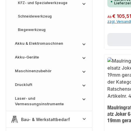
KFZ- und Spezialwerkzeuge
Lieferzei
Regulärer Preis:
€ 105,5
Schneidewerkzeug
Ab
zzgl. Versan
Biegewerkzeug
Akku & Elektromaschinen
Akku-Geräte
Maschinenzubehör
Druckluft
Laser- und
Vermessungsinstrumente
Maulringra
atz Joker 6
Bau- & Werkstattbedarf
19mm ger