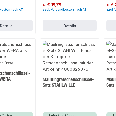
Regulärer Preis:
€ 19,79
Regulär
€ 
Ab
Ab
dkosten nach AT
zzgl. Versandkosten nach AT
zzgl.
Details
Details
tschenschlüssel-
r WERA
Maulringratschenschlüssel-
Maul
Satz STAHLWILLE
Satz
rfügbar,
Sofort verfügbar,
So