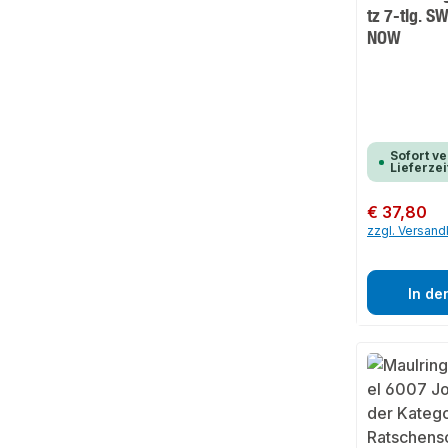
tz 7-tlg. 
NOW
Sofort ve
Lieferzei
Regulärer Preis:
€ 37,80
zzgl. Versan
In de