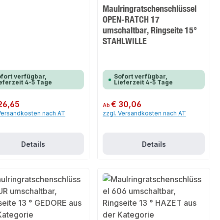
Maulringratschenschlüssel
OPEN-RATCH 17
umschaltbar, Ringseite 15°
STAHLWILLE
fort verfügbar,
Sofort verfügbar,
eferzeit 4-5 Tage
Lieferzeit 4-5 Tage
er Preis:
26,65
Regulärer Preis:
€ 30,06
Ab
 Versandkosten nach AT
zzgl. Versandkosten nach AT
Details
Details