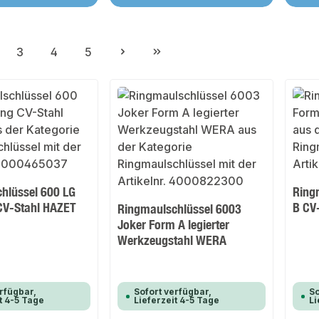
3
4
5
ite
Seite
Seite
Seite
hlüssel 600 LG
Ring
 CV-Stahl HAZET
B CV
Ringmaulschlüssel 6003
Joker Form A legierter
Werkzeugstahl WERA
rfügbar,
Sofort verfügbar,
So
t 4-5 Tage
Lieferzeit 4-5 Tage
Li