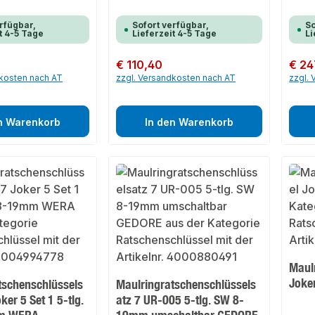
rfügbar,
Sofort verfügbar,
So
t 4-5 Tage
Lieferzeit 4-5 Tage
Li
Regulärer Preis:
€ 110,40
Regulär
€ 24
dkosten nach AT
zzgl. Versandkosten nach AT
zzgl.
n Warenkorb
In den Warenkorb
Maul
Joke
tschenschlüssels
Maulringratschenschlüssels
ker 5 Set 1 5-tlg.
atz 7 UR-005 5-tlg. SW 8-