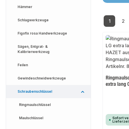
Hämmer
Schlagwerkzeuge
1
2
Seite
Se
Figofix rosa Handwerkzeuge
Sägen, Entgrat- &
Kalibrierwerkzeug
Feilen
Ringmaulsc
Gewindeschneidwerkzeuge
extra lang
Schraubenschlüssel
Ringmaulschlüssel
Maulschlüssel
Sofort ve
Lieferzei