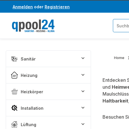
Anmelden
oder
Registrieren
um Hauptinhalt springen
Zur Suche springen
Home
Sanitär
Heizung
Entdecken 
und
Heimwe
Heizkörper
Maulschlüss
Haltbarkeit
Installation
Besuchen Si
Lüftung