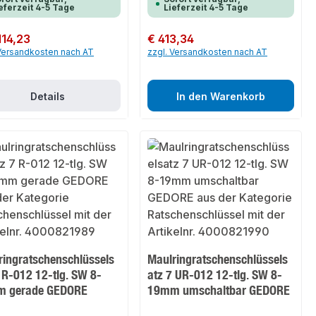
eferzeit 4-5 Tage
Lieferzeit 4-5 Tage
er Preis:
114,23
Regulärer Preis:
€ 413,34
 Versandkosten nach AT
zzgl. Versandkosten nach AT
Details
In den Warenkorb
ringratschenschlüssels
Maulringratschenschlüssels
 R-012 12-tlg. SW 8-
atz 7 UR-012 12-tlg. SW 8-
 gerade GEDORE
19mm umschaltbar GEDORE