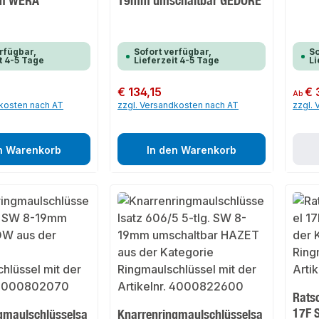
m WERA
19mm umschaltbar GEDORE
rfügbar,
Sofort verfügbar,
So
t 4-5 Tage
Lieferzeit 4-5 Tage
Li
Regulärer Preis:
€ 134,15
Regulär
€ 
Ab
dkosten nach AT
zzgl. Versandkosten nach AT
zzgl.
n Warenkorb
In den Warenkorb
Rats
17F 
gmaulschlüsselsa
Knarrenringmaulschlüsselsa