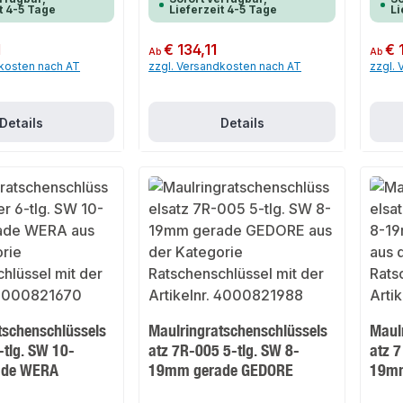
t 4-5 Tage
Lieferzeit 4-5 Tage
Li
1
Regulärer Preis:
€ 134,11
Regulär
€ 
Ab
Ab
dkosten nach AT
zzgl. Versandkosten nach AT
zzgl.
Details
Details
tschenschlüssels
Maulringratschenschlüssels
Maul
-tlg. SW 10-
atz 7R-005 5-tlg. SW 8-
atz 7
ade WERA
19mm gerade GEDORE
19mm