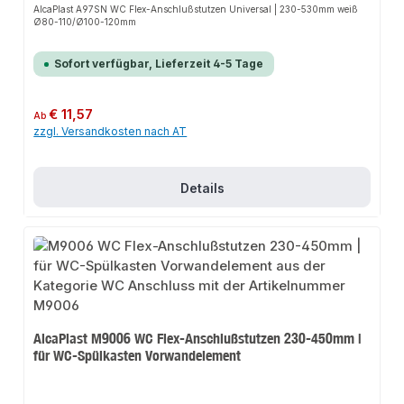
AlcaPlast A97SN WC Flex-Anschlußstutzen Universal | 230-530mm weiß
Ø80-110/Ø100-120mm
Sofort verfügbar, Lieferzeit 4-5 Tage
Regulärer Preis:
€ 11,57
Ab
zzgl. Versandkosten nach AT
Details
AlcaPlast M9006 WC Flex-Anschlußstutzen 230-450mm |
für WC-Spülkasten Vorwandelement