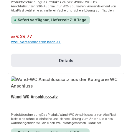
ProduktbeschreibungDas Produkt AlcaPlast M9006 WC Flex-
Anschlußstutzen 230-450mm | für WC-Spülkasten Vorwandelement von
AlcaPlast bietet eine schnelle, einfache und sichere Lösung zur flexiblen
Verbindung von WC-Spülkästen. Dank der verstellbaren Länge sorgt es für
perfekten Halt und passt sich flexibel an verschiedene Installationsbereiche
Sofort verfügbar, Lieferzeit 7-8 Tage
an. Das robuste Design und die einfache Montage machen dieses Produkt zu
einer zuverlässigen Wahl für jede Installation. Es ist besonders geeignet für
den Einsatz in modernen Sanitäranlagen.EigenschaftenVerstellbare Länge
von 230-450mmRobuste KonstruktionEinfache
Regulärer Preis:
€ 24,77
Ab
MontageAnwendungsbereicheVerbindung von WC-Spülkästen in
zzgl. Versandkosten nach AT
BadezimmernVerwendung in privaten und gewerblichen
SanitäranlagenGeeignet für verschiedene WC-
SpülkastenmodelleProduktdatenMaterial: Hochwertiger KunststoffLänge:
230-450mmIn unserem Sortiment finden Sie auch passende Zubehörteile
sowie weitere Produkte für den Anschluss.
Details
Wand-WC Anschlusssatz
ProduktbeschreibungDas Produkt Wand-WC Anschlusssatz von AlcaPlast
bietet eine schnelle, einfache und sichere Lösung zum Anschluss eines
wandhängenden WC an einen WC-Montagerahmen. Dank der
umfassenden Ausstattung und der präzisen Passform sorgt es für eine
zuverlässige Verbindung und passt sich flexibel an verschiedene