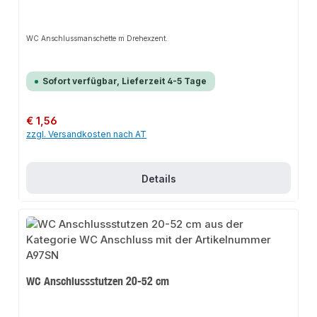
WC Anschlussmanschette m Drehexzent.
Sofort verfügbar, Lieferzeit 4-5 Tage
Regulärer Preis:
€ 1,56
zzgl. Versandkosten nach AT
Details
WC Anschlussstutzen 20-52 cm