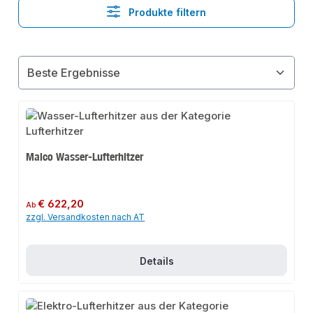
Produkte filtern
Maico Wasser-Lufterhitzer
Regulärer Preis:
€ 622,20
Ab
zzgl. Versandkosten nach AT
Details