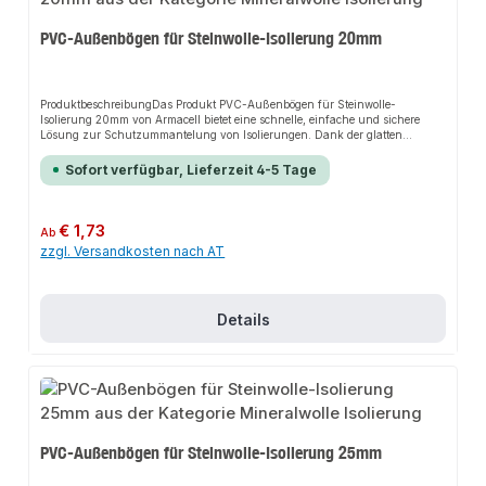
PVC-Außenbögen für Steinwolle-Isolierung 20mm
ProduktbeschreibungDas Produkt PVC-Außenbögen für Steinwolle-
Isolierung 20mm von Armacell bietet eine schnelle, einfache und sichere
Lösung zur Schutzummantelung von Isolierungen. Dank der glatten
Oberfläche sorgt es für perfekten Halt und passt sich flexibel an
verschiedene Installationsbereiche an. Das robuste Design und die einfache
Sofort verfügbar, Lieferzeit 4-5 Tage
Montage machen dieses Produkt zu einer zuverlässigen Wahl für jede
Installation.EigenschaftenLeichte und einfache VerarbeitungGeschlitzte
Ausführung erleichtert die Montage und spart ArbeitszeitStabile PVC-
Kaschierung, die sich unauffällig verkleben, reparieren und formen
Regulärer Preis:
€ 1,73
Ab
lässtKein Schwund, keine Alterung oder Beeinträchtigung durch Hitze oder
zzgl. Versandkosten nach AT
UV-LichtEinsetzbar bei Temperaturen von -20°C bis +60°CNachrüstbar für
eine robuste, hygienische und leicht zu reinigende
OberflächeAnwendungsbereicheSchutzummantelung von
HeizungsleitungenSchutzummantelung von
SanitärleitungenSchutzummantelung von
Details
TrinkwasserleitungenProduktdatenMaterial: PVCTemperaturbeständigkeit:
-20°C bis +60°CIn unserem Sortiment finden Sie auch passende
Klebebänder sowie Kunststoffniete für den Anschluss.
PVC-Außenbögen für Steinwolle-Isolierung 25mm