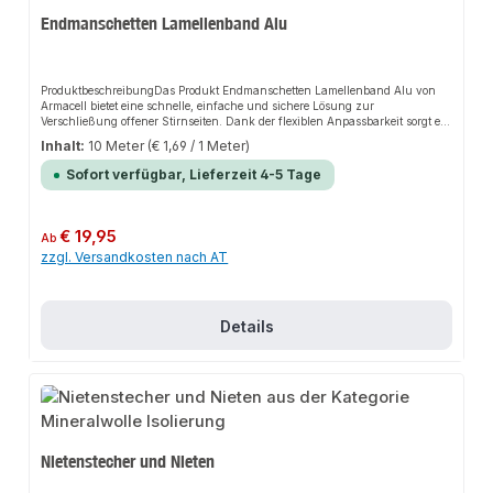
Endmanschetten Lamellenband Alu
ProduktbeschreibungDas Produkt Endmanschetten Lamellenband Alu von
Armacell bietet eine schnelle, einfache und sichere Lösung zur
Verschließung offener Stirnseiten. Dank der flexiblen Anpassbarkeit sorgt es
für perfekten Halt und passt sich flexibel an verschiedene Isolierstärken an.
Inhalt:
10 Meter
(€ 1,69 / 1 Meter)
Das robuste Design und die einfache Montage machen dieses Produkt zu
einer zuverlässigen Wahl für jede Installation.EigenschaftenLeichte und
Sofort verfügbar, Lieferzeit 4-5 Tage
einfache Verarbeitung ohne SpezialkenntnisseFlexibel an jeden
Außendurchmesser anpassbarHygienischer, optisch sauberer Abschluss der
IsolierungSchutz vor UV-Licht und UngezieferGeeignet für den Übergang
von verschiedenen IsolierstärkenAnwendungsbereicheVerschließung offener
Regulärer Preis:
€ 19,95
Ab
Stirnseiten an Wänden, Armaturen und PumpenAbschluss beim Übergang
zzgl. Versandkosten nach AT
von verschiedenen IsolierstärkenProduktdatenMaterial: AluminiumFlexibel
zuschneidbarIn unserem Sortiment finden Sie auch passende Klebebänder
aus Rein-Aluminium sowie Alu-PP für den Anschluss.
Details
Nietenstecher und Nieten