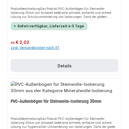
ProduktbeschreibungDas Produkt PVC-Außenbögen für Steinwolle-
Isolierung 25mm von Armacell bietet eine schnelle, einfache und sichere
Lösung zur Schutzummantelung von Isolierungen. Dank der glatten
Oberfläche sorgt es für perfekten Halt und passt sich flexibel an
verschiedene Installationsbereiche an. Das robuste Design und die einfache
Sofort verfügbar, Lieferzeit 4-5 Tage
Montage machen dieses Produkt zu einer zuverlässigen Wahl für jede
Installation.EigenschaftenLeichte und einfache VerarbeitungGeschlitzte
Ausführung erleichtert die Montage und spart ArbeitszeitStabile PVC-
Kaschierung, die sich unauffällig verkleben, reparieren und formen
Regulärer Preis:
€ 2,02
Ab
lässtKein Schwund, keine Alterung oder Beeinträchtigung durch Hitze oder
zzgl. Versandkosten nach AT
UV-LichtEinsetzbar bei Temperaturen von -20°C bis +60°CNachrüstbar für
eine robuste, hygienische und leicht zu reinigende
OberflächeAnwendungsbereicheSchutzummantelung von
HeizungsleitungenSchutzummantelung von
SanitärleitungenSchutzummantelung von
Details
TrinkwasserleitungenProduktdatenMaterial: PVCTemperaturbeständigkeit:
-20°C bis +60°CIn unserem Sortiment finden Sie auch passende
Klebebänder sowie Kunststoffniete für den Anschluss.
PVC-Außenbögen für Steinwolle-Isolierung 30mm
ProduktbeschreibungDas Produkt PVC-Außenbögen für Steinwolle-
Isolierung 30mm von Armacell bietet eine schnelle, einfache und sichere
Lösung zur hygienischen Ummantelung von Isolierungen. Dank der glatten