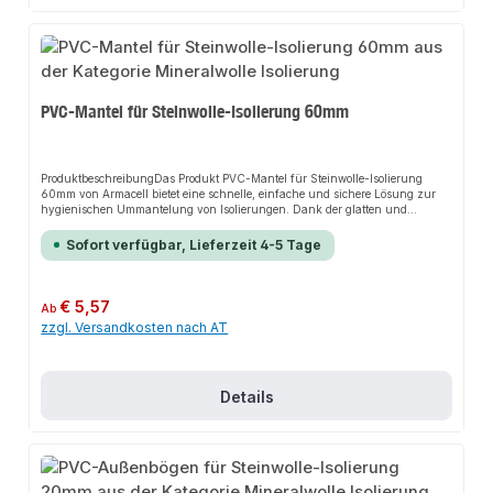
PVC-Mantel für Steinwolle-Isolierung 60mm
ProduktbeschreibungDas Produkt PVC-Mantel für Steinwolle-Isolierung
60mm von Armacell bietet eine schnelle, einfache und sichere Lösung zur
hygienischen Ummantelung von Isolierungen. Dank der glatten und
robusten PVC-Oberfläche sorgt es für perfekten Halt und passt sich flexibel
an verschiedene Anwendungsbereiche an. Das robuste Design und die
Sofort verfügbar, Lieferzeit 4-5 Tage
einfache Montage machen dieses Produkt zu einer zuverlässigen Wahl für
jede Installation.EigenschaftenHygienischer Schutz für IsolierungenLeicht
zu reinigende OberflächeBeständig gegen ReinigungsmittelSchutz gegen
Verschmutzung, Spritzwasser und mechanische BeschädigungEinfach zu
Regulärer Preis:
€ 5,57
Ab
bearbeiten und anzupassenAlterungsbeständig und formstabil im
zzgl. Versandkosten nach AT
Temperaturbereich von -20°C bis +60°CAnwendungsbereicheSchutz von
Schaum- und Mineralwolle-IsolierungenNachträgliche Ummantelung
bestehender IsolierungenProduktdatenMaterial: PVCIn unserem Sortiment
finden Sie auch passende Klebebänder, Kunststoffniete, Bindedraht sowie
Steinwolle-Rohrschalen als Isolierung.
Details