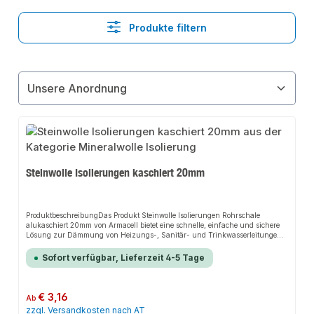
Produkte filtern
Steinwolle Isolierungen kaschiert 20mm
ProduktbeschreibungDas Produkt Steinwolle Isolierungen Rohrschale
alukaschiert 20mm von Armacell bietet eine schnelle, einfache und sichere
Lösung zur Dämmung von Heizungs-, Sanitär- und Trinkwasserleitungen.
Dank der verstärkten Aluminiumfolie sorgt es für perfekten Halt und passt
sich flexibel an verschiedene Installationsbereiche an. Das robuste Design
Sofort verfügbar, Lieferzeit 4-5 Tage
und die einfache Montage machen dieses Produkt zu einer zuverlässigen
Wahl für jede Installation.EigenschaftenLeichte und einfache
VerarbeitungGeschlitzte Ausführung mit Klebestreifen erleichtert die Montage
und spart ArbeitszeitStabile Aluminium-Kaschierung, die sich unauffällig
Regulärer Preis:
€ 3,16
Ab
verkleben, reparieren und formen lässtKein Schwund, keine Alterung oder
zzgl. Versandkosten nach AT
Beeinträchtigung durch Wärme oder UV-LichtEinsetzbar bei hohen