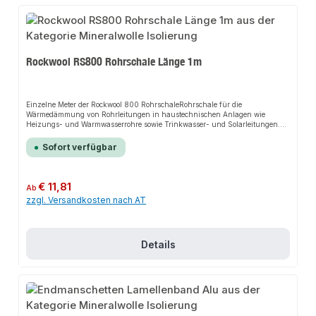
Rockwool RS800 Rohrschale Länge 1m
Einzelne Meter der Rockwool 800 RohrschaleRohrschale für die
Wärmedämmung von Rohrleitungen in haustechnischen Anlagen wie
Heizungs- und Warmwasserrohre sowie Trinkwasser- und Solarleitungen.
Bestandteil des Conlit R90 Brandabschottungssystems und verwendbar als
Brandlastkapselung an Rohrleitungen in
Sofort verfügbar
Rettungswegen.Produkteigenschaften: nichtbrennbar wärmedämmend
schallabsorbierend wasserabweisend druckbelastbar und formstabil schnell
und einfach zu verlegen mit einer wirkungsvollen Dampfbremse versehen
hergestellt in AS-Qualität silikonfrei
Regulärer Preis:
€ 11,81
Ab
zzgl. Versandkosten nach AT
Details