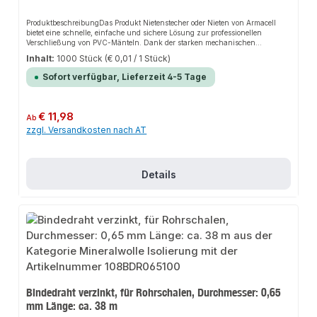
ProduktbeschreibungDas Produkt Nietenstecher oder Nieten von Armacell
bietet eine schnelle, einfache und sichere Lösung zur professionellen
Verschließung von PVC-Mänteln. Dank der starken mechanischen
Belastbarkeit sorgt es für perfekten Halt und passt sich flexibel an
Inhalt:
1000 Stück
(€ 0,01 / 1 Stück)
verschiedene Isolierungsanforderungen an. Das robuste Design und die
einfache Montage machen dieses Produkt zu einer zuverlässigen Wahl für
Sofort verfügbar, Lieferzeit 4-5 Tage
jede Installation.EigenschaftenLeichte und einfache Verarbeitung ohne
SpezialkenntnisseStarke mechanische BelastbarkeitVerhindert das Lösen der
KlebelaschenEinhandbetrieb ermöglicht einfaches Setzen der
NieteZusätzliche Verklebung für dampfdichte Hülle
Regulärer Preis:
€ 11,98
Ab
erforderlichAnwendungsbereicheVerschließen von PVC-Mänteln der
zzgl. Versandkosten nach AT
IsolierungenMechanische Sicherung von
UmmantelungssystemenProduktdatenMaterial: PVCEinhandbetriebIn
unserem Sortiment finden Sie auch passende Duokopf-Nietenstecher sowie
selbstklebende Mantelzuschnitte für den Anschluss.
Details
Bindedraht verzinkt, für Rohrschalen, Durchmesser: 0,65
mm Länge: ca. 38 m