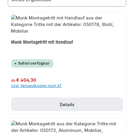
Munk Montagetritt mit Handlauf
Sofort verfügbar
Regulärer Preis:
€ 404,30
Ab
zzgl. Versandkosten nach AT
Details