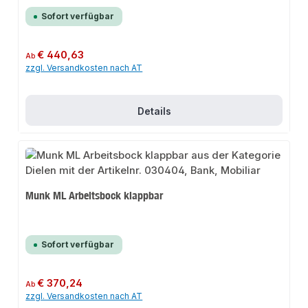
Sofort verfügbar
Regulärer Preis:
€ 440,63
Ab
zzgl. Versandkosten nach AT
Details
Munk ML Arbeitsbock klappbar
Sofort verfügbar
Regulärer Preis:
€ 370,24
Ab
zzgl. Versandkosten nach AT