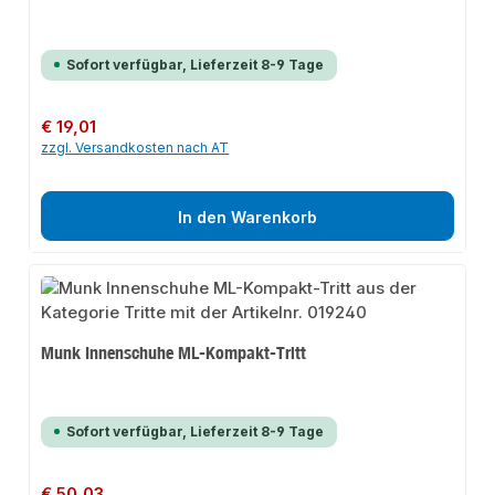
Sofort verfügbar, Lieferzeit 8-9 Tage
Regulärer Preis:
€ 19,01
zzgl. Versandkosten nach AT
In den Warenkorb
Munk Innenschuhe ML-Kompakt-Tritt
Sofort verfügbar, Lieferzeit 8-9 Tage
Regulärer Preis:
€ 50,03