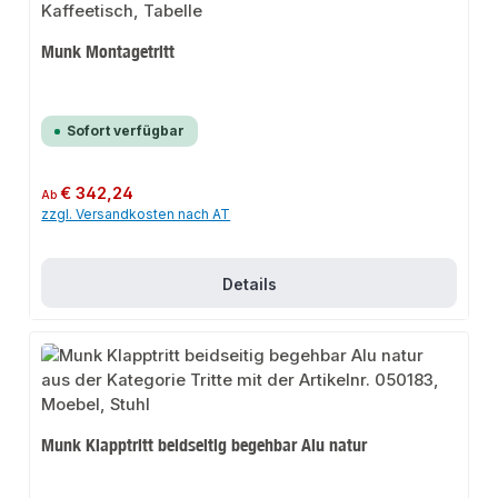
Munk Montagetritt
Sofort verfügbar
Regulärer Preis:
€ 342,24
Ab
zzgl. Versandkosten nach AT
Details
Munk Klapptritt beidseitig begehbar Alu natur