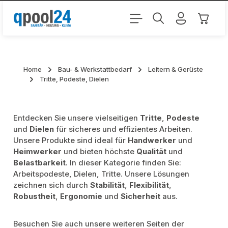
Zum Hauptinhalt springen
Warenk
Home
Bau- & Werkstattbedarf
Leitern & Gerüste
Tritte, Podeste, Dielen
Entdecken Sie unsere vielseitigen
Tritte
,
Podeste
und
Dielen
für sicheres und effizientes Arbeiten.
Unsere Produkte sind ideal für
Handwerker
und
Heimwerker
und bieten höchste
Qualität
und
Belastbarkeit
. In dieser Kategorie finden Sie:
Arbeitspodeste, Dielen, Tritte. Unsere Lösungen
zeichnen sich durch
Stabilität
,
Flexibilität
,
Robustheit
,
Ergonomie
und
Sicherheit
aus.
Besuchen Sie auch unsere weiteren Seiten der