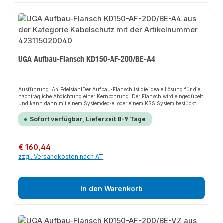
UGA Aufbau-Flansch KD150-AF-200/BE-A4
Ausführung: A4 EdelstahlDer Aufbau-Flansch ist die ideale Lösung für die
nachträgliche Abdichtung einer Kernbohrung. Der Flansch wird eingedübelt
und kann dann mit einem Systemdeckel oder einem KSS System bestückt
werden.Im Handumdrehen ist eine zuverlässige Abdichtung hergestellt.
Einfacher lassen sich Käbel nicht abdichten.Vorteilenachträgliche
Sofort verfügbar, Lieferzeit 8-9 Tage
Abdichtung einer Kernbohrung auf einer Wand oder Decke schnelle und
einfache Montage durch Dübelset mit PE Schutzdeckel dauerhaft
zuverlässige Abdichtung einseitige Anschlussmöglichkeit vielfältiger
Varianten durch passgenaue Systemdeckel und Systemeinsätze der KD150-
Regulärer Preis:
€ 160,44
Serie Technische Details: Gas- und wasserdicht bis 2 bar mit passendem
zzgl. Versandkosten nach AT
Dichtelement (Systemdeckel oder Systemeinsatz) Rahmenmaß: 200 x 200
mm Maximaler Kernbohrungsdurchmesser 150 mm Einsatz in vorhandene
Bauwerke bei WU-Betonkonstruktionen (Weiße Wanne)
Beanspruchungsklasse 1 und 2 10 mm EPDM-Flanschdichtung auf der
Wandseite Nur Systemdeckel verwendbar für diese Vaianten
In den Warenkorb
Werkstoffangaben:Aufbauflansch (Aluminium), Schutzdeckel (PE),
Befestigungselemente (A4 Edelstahl), Flanschdichtung (EPDM)