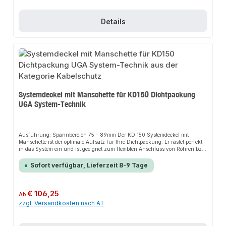
Thermomuffen (Polyolefin)
Details
Systemdeckel mit Manschette für KD150 Dichtpackung
UGA System-Technik
Ausführung: Spannbereich 75 – 89mm Der KD 150 Systemdeckel mit
Manschette ist der optimale Aufsatz für Ihre Dichtpackung. Er rastet perfekt
in das System ein und ist geeignet zum flexiblen Anschluss von Rohren bzw.
Kabel-Schutz-Systemen KSS. Kompatibel mit allen
Leitungsschutzsystemen.Vorteileelastische Anschlussverbindung in
Sofort verfügbar, Lieferzeit 8-9 Tage
Manschettentechnik sehr schnelle Montage durch Spannbänder zum
Anschluss von Leerrohr- und Kabelschutzsystemen (KSS80) kompatibel zu
anderen, marktgängigen Systemen für glattwandige und Wellrohre
Technische Details: Gas- und wasserdicht bis 0,5 bar passend für
Regulärer Preis:
€ 106,25
Ab
Dichtpackungen KD 110Werkstoffangaben:Deckel und Spannmutter (PC),
zzgl. Versandkosten nach AT
Manschette (EPDM), Spannbänder (V2A)