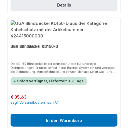
Details
UGA Blinddeckel KD150-D
Der KD 150 Blinddeckel ist der optimale Aufsatz für unbelegte
Dichtpackungen. Er rastet perfekt in das Bajonett System ein und versiegelt
die Dichtpackung. VorteileSchnelle und einfach Montage Sofort Gas- und
Druckwasserdicht Auswanderungsschutz durch Bajonett-Verrastung
Garantierte Dichtigkeit und Sicherheit (zertifiztiert) Schallisolierend
Sofort verfügbar, Lieferzeit 8-9 Tage
NagetierschutzHandhabungDer Systemdeckel wird mithilfe des Gelenk-
Stirnloch-Schlüssels GSS montiert.
Regulärer Preis:
€ 35,63
zzgl. Versandkosten nach AT
In den Warenkorb