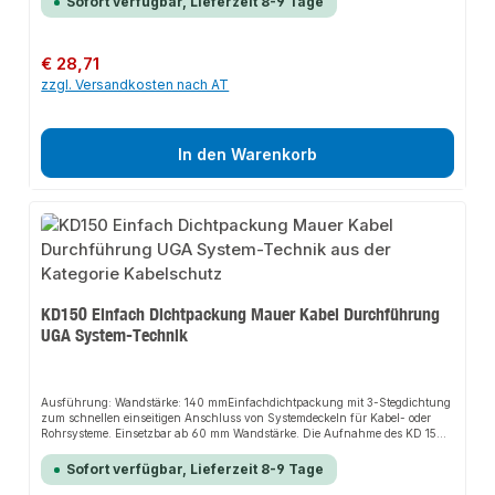
Sofort verfügbar, Lieferzeit 8-9 Tage
NagetierschutzHandhabungDer Systemdeckel wird mithilfe des Gelenk-
Stirnloch-Schlüssels GSS montiert.
Regulärer Preis:
€ 28,71
zzgl. Versandkosten nach AT
In den Warenkorb
KD150 Einfach Dichtpackung Mauer Kabel Durchführung
UGA System-Technik
Ausführung: Wandstärke: 140 mmEinfachdichtpackung mit 3-Stegdichtung
zum schnellen einseitigen Anschluss von Systemdeckeln für Kabel- oder
Rohrsysteme. Einsetzbar ab 60 mm Wandstärke. Die Aufnahme des KD 150-
Systems ermöglicht den schnellen Anschluss von Systemdeckeln oder
Kabelschutzrohren an die Dichtpackung. Im Handumdrehen ist eine
Sofort verfügbar, Lieferzeit 8-9 Tage
zuverlässige Abdichtung hergestellt. Einfacher lassen sich Kabel nicht