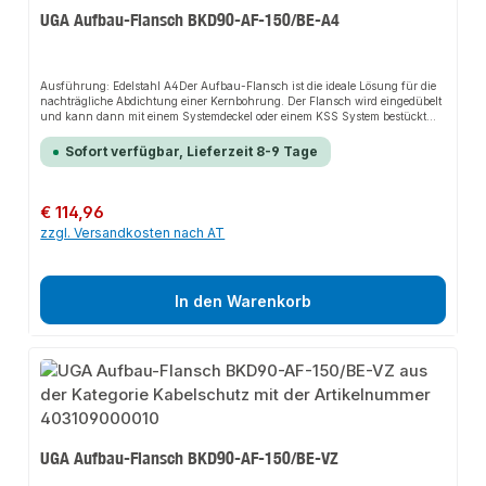
UGA Aufbau-Flansch BKD90-AF-150/BE-A4
Ausführung: Edelstahl A4Der Aufbau-Flansch ist die ideale Lösung für die
nachträgliche Abdichtung einer Kernbohrung. Der Flansch wird eingedübelt
und kann dann mit einem Systemdeckel oder einem KSS System bestückt
werden.Im Handumdrehen ist eine zuverlässige Abdichtung hergestellt.
Einfacher lassen sich Käbel nicht abdichten.Vorteilenachträgliche
Sofort verfügbar, Lieferzeit 8-9 Tage
Abdichtung einer Kernbohrung auf einer Wand oder Decke schnelle und
einfache Montage durch Dübelset mit PE Schutzdeckel dauerhaft
zuverlässige Abdichtung einseitige Anschlussmöglichkeit vielfältiger
Varianten durch passgenaue Systemdeckel und Systemeinsätze der BKD90-
Regulärer Preis:
€ 114,96
Serie Technische Details: Gas- und wasserdicht bis 2 bar mit passendem
zzgl. Versandkosten nach AT
Dichtelement (Systemdeckel oder Systemeinsatz) Rahmenmaß: 150 x 150 mm
Maximaler Kernbohrungsdurchmesser 85mm Einsatz in vorhandene
Bauwerke bei WU-Betonkonstruktionen (Weiße Wanne)
Beanspruchungsklasse 1 und 2 10 mm EPDM-Flanschdichtung auf der
Wandseite Nur Systemdeckel verwendbar für diese Vaianten
In den Warenkorb
Werkstoffangaben:Aufbauflansch (Aluminium), Schutzdeckel (PE),
Befestigungselemente (Edelstahl A4), Flanschdichtung (EPDM)
UGA Aufbau-Flansch BKD90-AF-150/BE-VZ