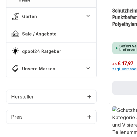
Helme
Schutzhelm
Garten
Punktbefes
Polyethyle
Sale / Angebote
Sofort ve
Lieferzei
qpool24 Ratgeber
Regulärer Preis:
€ 17,97
Ab
Unsere Marken
zzgl. Versan
Hersteller
Preis