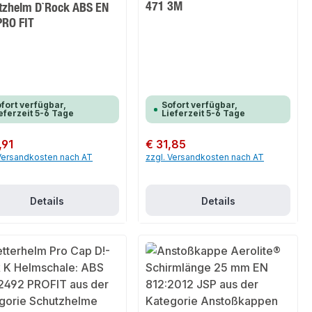
471 3M
tzhelm D`Rock ABS EN
PRO FIT
fort verfügbar,
Sofort verfügbar,
eferzeit 5-6 Tage
Lieferzeit 5-6 Tage
er Preis:
,91
Regulärer Preis:
€ 31,85
 Versandkosten nach AT
zzgl. Versandkosten nach AT
Details
Details