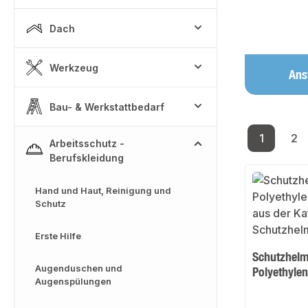
Dach
Werkzeug
Ans
Bau- & Werkstattbedarf
1
2
Arbeitsschutz -
Seite
Se
Berufskleidung
Hand und Haut, Reinigung und
Schutz
Erste Hilfe
Schutzhelm
Augenduschen und
Polyethyle
Augenspülungen