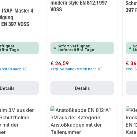
modern style EN 812:1997
Schu
VOSS
397 
 INAP-Master 4
tigung
n EN 397 VOSS
rfügbar,
Sofort verfügbar,
So
t 5-6 Tage
Lieferzeit 5-6 Tage
Li
Regulärer Preis:
€ 26,59
Regulär
€ 36
dkosten nach AT
zzgl. Versandkosten nach AT
zzgl.
Details
Details