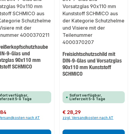
eißerkopfschutzhaube
DIN-9-Glas und
Freisichtschutzschild mit
atzglas 90x110 mm
DIN-9-Glas und Vorsatzglas
tstoff SCHMICO
90x110 mm Kunststoff
SCHMICO
fort verfügbar,
Sofort verfügbar,
eferzeit 5-6 Tage
Lieferzeit 5-6 Tage
er Preis:
,84
Regulärer Preis:
€ 28,29
 Versandkosten nach AT
zzgl. Versandkosten nach AT