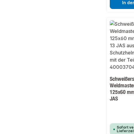
In de
Schweißer
Weldmaster
125x60 mm
JAS
Sofort ve
Lieferzei