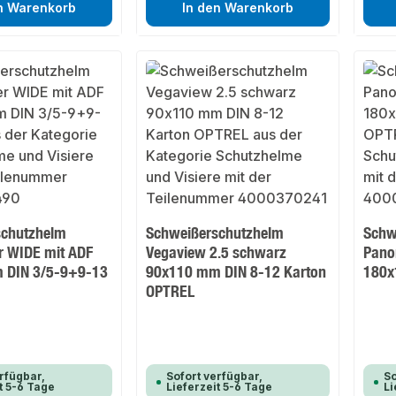
n Warenkorb
In den Warenkorb
schutzhelm
Schweißerschutzhelm
Schw
 WIDE mit ADF
Vegaview 2.5 schwarz
Pano
 DIN 3/5-9+9-13
90x110 mm DIN 8-12 Karton
180x
OPTREL
rfügbar,
Sofort verfügbar,
So
t 5-6 Tage
Lieferzeit 5-6 Tage
Li