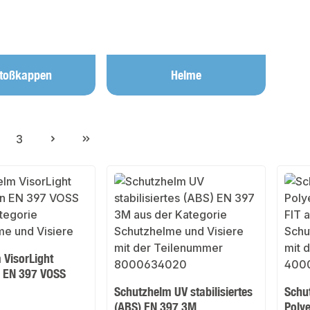
toßkappen
Helme
3
ite
Seite
 VisorLight
n EN 397 VOSS
Schutzhelm UV stabilisiertes
Schu
(ABS) EN 397 3M
Poly