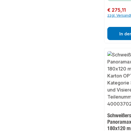
Regulärer Preis:
€ 275,11
zzgl. Versan
In de
Schweißer
Panoramax
180x120 m