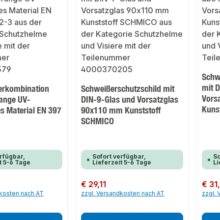
Schw
mit 
erkombination
Schweißerschutzschild mit
Vors
ange UV-
DIN-9-Glas und Vorsatzglas
Kuns
tes Material EN 397
90x110 mm Kunststoff
SCHMICO
rfügbar,
Sofort verfügbar,
So
t 5-6 Tage
Lieferzeit 5-6 Tage
Li
Regulärer Preis:
€ 29,11
Regulär
€ 31
dkosten nach AT
zzgl. Versandkosten nach AT
zzgl.