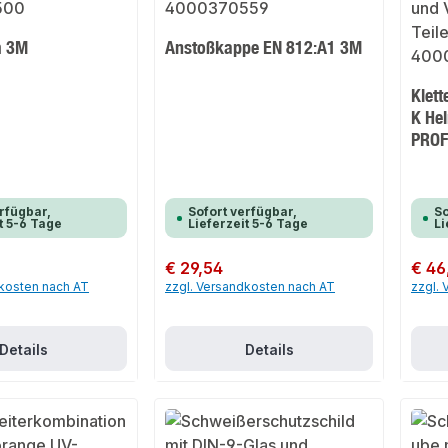
m 3M
Anstoßkappe EN 812:A1 3M
Klet
K He
PROF
rfügbar,
Sofort verfügbar,
So
t 5-6 Tage
Lieferzeit 5-6 Tage
Li
Regulärer Preis:
€ 29,54
Regulär
€ 46
dkosten nach AT
zzgl. Versandkosten nach AT
zzgl.
Details
Details