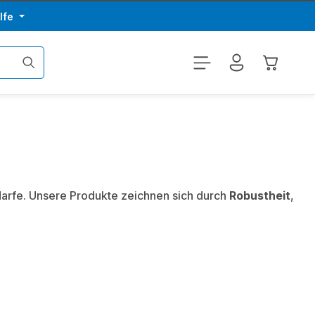
lfe
Warenkor
darfe. Unsere Produkte zeichnen sich durch
Robustheit
,