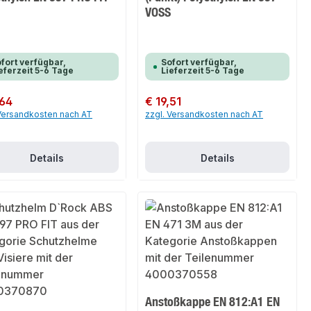
VOSS
fort verfügbar,
Sofort verfügbar,
eferzeit 5-6 Tage
Lieferzeit 5-6 Tage
er Preis:
,64
Regulärer Preis:
€ 19,51
 Versandkosten nach AT
zzgl. Versandkosten nach AT
Details
Details
Anstoßkappe EN 812:A1 EN