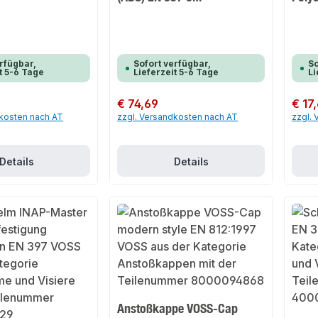
rfügbar,
Sofort verfügbar,
So
t 5-6 Tage
Lieferzeit 5-6 Tage
Li
Regulärer Preis:
€ 74,69
Regulär
€ 17
dkosten nach AT
zzgl. Versandkosten nach AT
zzgl.
Details
Details
Anstoßkappe VOSS-Cap