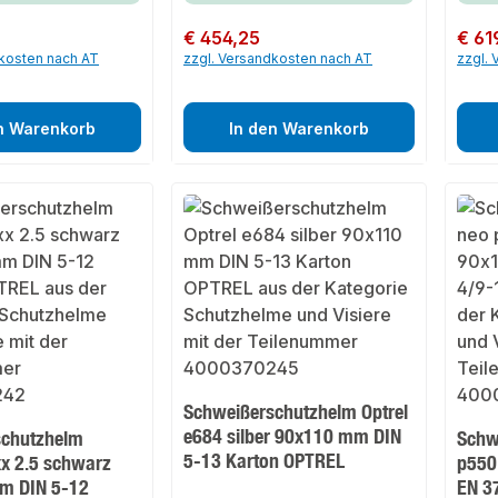
Regulärer Preis:
€ 454,25
Regulär
€ 619
dkosten nach AT
zzgl. Versandkosten nach AT
zzgl.
n Warenkorb
In den Warenkorb
Schweißerschutzhelm Optrel
e684 silber 90x110 mm DIN
schutzhelm
Schw
5-13 Karton OPTREL
x 2.5 schwarz
p550
m DIN 5-12
EN 3