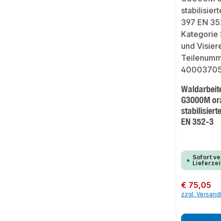
Waldarbeit
G3000M or
stabilisier
EN 352-3
Sofort ve
Lieferzei
Regulärer Preis:
€ 75,05
zzgl. Versan