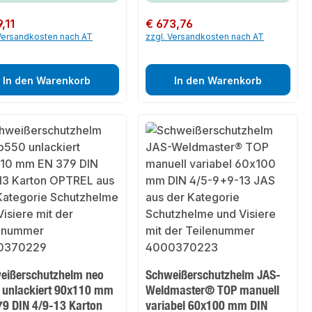
er Preis:
,11
Regulärer Preis:
€ 673,76
 Versandkosten nach AT
zzgl. Versandkosten nach AT
In den Warenkorb
In den Warenkorb
eißerschutzhelm neo
Schweißerschutzhelm JAS-
 unlackiert 90x110 mm
Weldmaster® TOP manuell
79 DIN 4/9-13 Karton
variabel 60x100 mm DIN