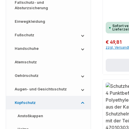
Fallschutz- und
Absturzsicherung
Einwegkleidung
Sofort ve
Lieferzei
Fußschutz
Regulärer Preis:
€ 49,81
zzgl. Versan
Handschuhe
Atemschutz
Gehörschutz
Augen- und Gesichtsschutz
Kopfschutz
Anstoßkappen