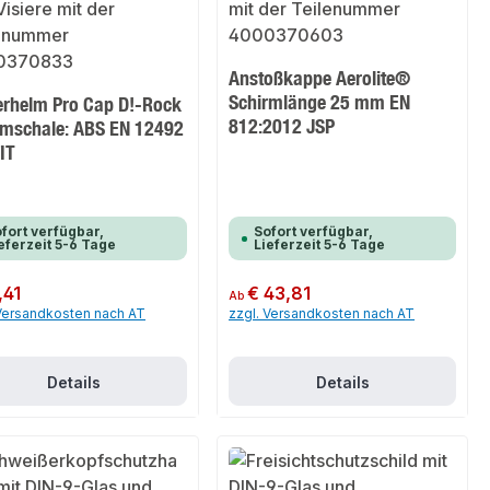
Anstoßkappe Aerolite®
Schirmlänge 25 mm EN
terhelm Pro Cap D!-Rock
812:2012 JSP
lmschale: ABS EN 12492
IT
fort verfügbar,
Sofort verfügbar,
eferzeit 5-6 Tage
Lieferzeit 5-6 Tage
er Preis:
,41
Regulärer Preis:
€ 43,81
Ab
 Versandkosten nach AT
zzgl. Versandkosten nach AT
Details
Details