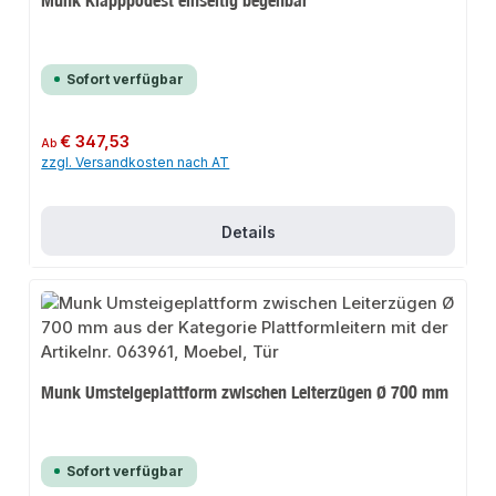
Sofort verfügbar
Regulärer Preis:
€ 347,53
Ab
zzgl. Versandkosten nach AT
Details
Munk Umsteigeplattform zwischen Leiterzügen Ø 700 mm
Sofort verfügbar