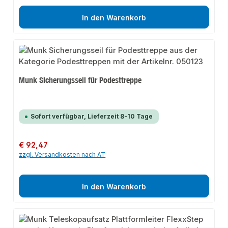
In den Warenkorb
Munk Sicherungsseil für Podesttreppe
Sofort verfügbar, Lieferzeit 8-10 Tage
Regulärer Preis:
€ 92,47
zzgl. Versandkosten nach AT
In den Warenkorb