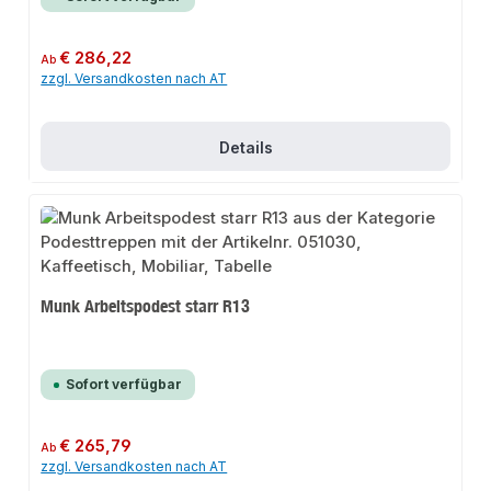
Regulärer Preis:
€ 286,22
Ab
zzgl. Versandkosten nach AT
Details
Munk Arbeitspodest starr R13
Sofort verfügbar
Regulärer Preis:
€ 265,79
Ab
zzgl. Versandkosten nach AT