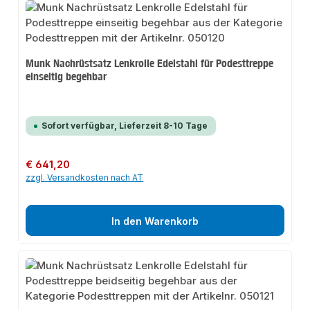
Munk Nachrüstsatz Lenkrolle Edelstahl für Podesttreppe
einseitig begehbar
Sofort verfügbar, Lieferzeit 8-10 Tage
Regulärer Preis:
€ 641,20
zzgl. Versandkosten nach AT
In den Warenkorb