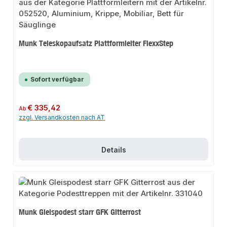
Munk Teleskopaufsatz Plattformleiter FlexxStep
Sofort verfügbar
Regulärer Preis:
€ 335,42
Ab
zzgl. Versandkosten nach AT
Details
Munk Gleispodest starr GFK Gitterrost