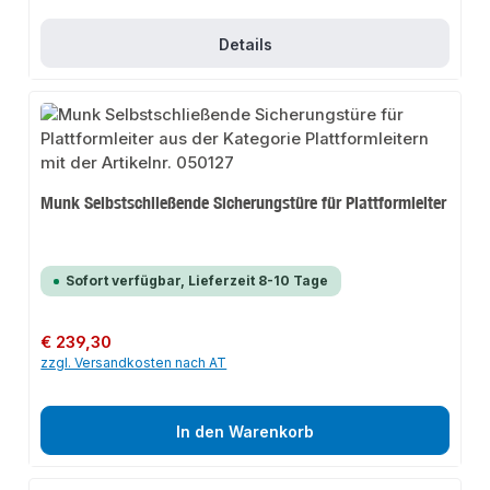
Details
Munk Selbstschließende Sicherungstüre für Plattformleiter
Sofort verfügbar, Lieferzeit 8-10 Tage
Regulärer Preis:
€ 239,30
zzgl. Versandkosten nach AT
In den Warenkorb