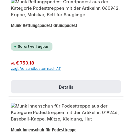
Munk Rettungspodest Grundpodest
Sofort verfügbar
Regulärer Preis:
€ 750,18
Ab
zzgl. Versandkosten nach AT
Details
Munk Innenschuh für Podesttreppe