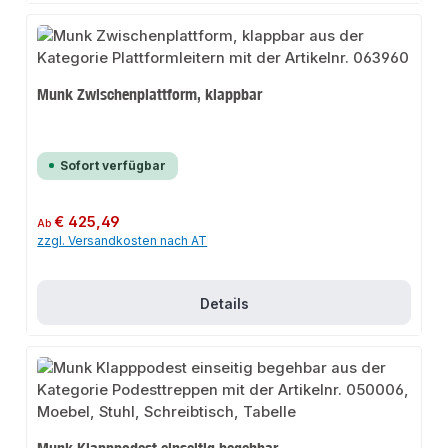
Munk Zwischenplattform, klappbar
Sofort verfügbar
Regulärer Preis:
€ 425,49
Ab
zzgl. Versandkosten nach AT
Details
Munk Klapppodest einseitig begehbar