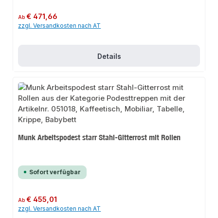
Regulärer Preis:
€ 471,66
Ab
zzgl. Versandkosten nach AT
Details
Munk Arbeitspodest starr Stahl-Gitterrost mit Rollen
Sofort verfügbar
Regulärer Preis:
€ 455,01
Ab
zzgl. Versandkosten nach AT