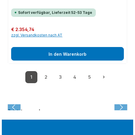
Sofort verfügbar, Lieferzeit 52-53 Tage
Regulärer Preis:
€ 2.354,74
zzgl. Versandkosten nach AT
In den Warenkorb
1
2
3
4
5
Seite
Seite
Seite
Seite
Seite
Zuletzt angesehen: