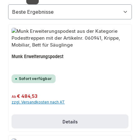
Seite
Seite
Seite
Seite
Seite
Munk Erweiterungspodest
Sofort verfügbar
Regulärer Preis:
€ 484,53
Ab
zzgl. Versandkosten nach AT
Details