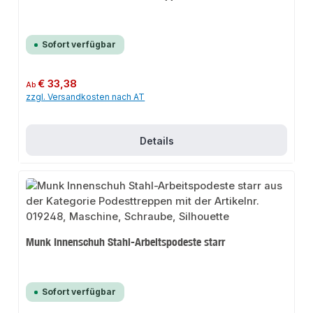
Sofort verfügbar
Regulärer Preis:
€ 33,38
Ab
zzgl. Versandkosten nach AT
Details
Munk Innenschuh Stahl-Arbeitspodeste starr
Sofort verfügbar