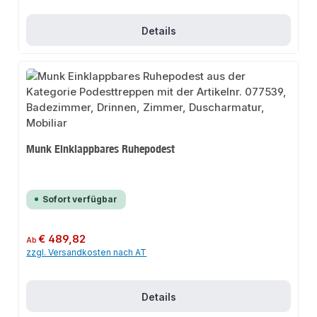
Details
Munk Einklappbares Ruhepodest
Sofort verfügbar
Regulärer Preis:
€ 489,82
Ab
zzgl. Versandkosten nach AT
Details