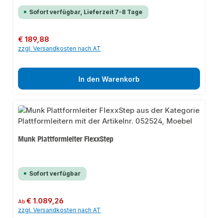
Sofort verfügbar, Lieferzeit 7-8 Tage
Regulärer Preis:
€ 189,88
zzgl. Versandkosten nach AT
In den Warenkorb
Munk Plattformleiter FlexxStep
Sofort verfügbar
Regulärer Preis:
€ 1.089,26
Ab
zzgl. Versandkosten nach AT