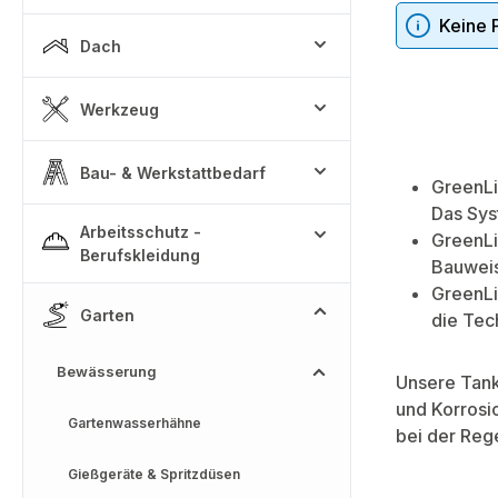
Keine 
Dach
Werkzeug
Bau- & Werkstattbedarf
GreenLi
Das Sys
Arbeitsschutz -
GreenLi
Berufskleidung
Bauweis
GreenLi
Garten
die Tec
Bewässerung
Unsere Tank
und Korrosi
Gartenwasserhähne
bei der Reg
Gießgeräte & Spritzdüsen