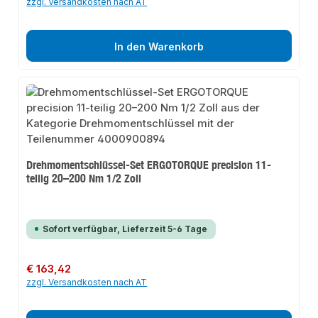
zzgl. Versandkosten nach AT
In den Warenkorb
Drehmomentschlüssel-Set ERGOTORQUE precision 11-
teilig 20–200 Nm 1/2 Zoll
Sofort verfügbar, Lieferzeit 5-6 Tage
Regulärer Preis:
€ 163,42
zzgl. Versandkosten nach AT