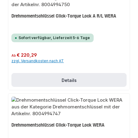
Drehmomentschlüssel Click-Torque Lock A R/L WERA
Sofort verfügbar, Lieferzeit 5-6 Tage
Regulärer Preis:
€ 220,29
Ab
zzgl. Versandkosten nach AT
Details
Drehmomentschlüssel Click-Torque Lock WERA