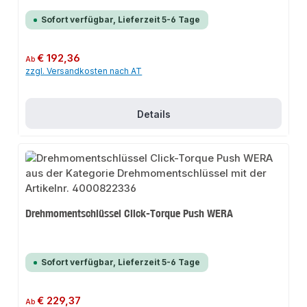
Sofort verfügbar, Lieferzeit 5-6 Tage
Regulärer Preis:
€ 192,36
Ab
zzgl. Versandkosten nach AT
Details
Drehmomentschlüssel Click-Torque Push WERA
Sofort verfügbar, Lieferzeit 5-6 Tage
Regulärer Preis:
€ 229,37
Ab