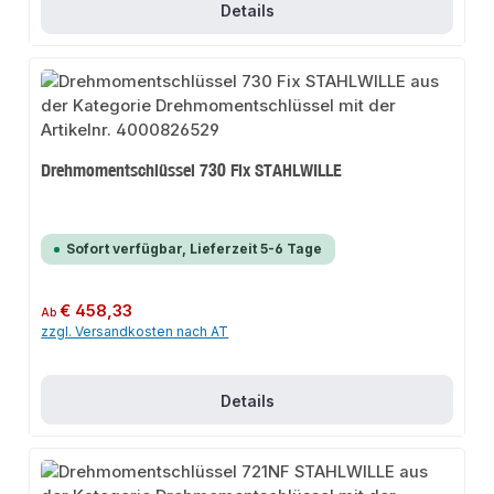
Details
Drehmomentschlüssel 730 Fix STAHLWILLE
Sofort verfügbar, Lieferzeit 5-6 Tage
Regulärer Preis:
€ 458,33
Ab
zzgl. Versandkosten nach AT
Details