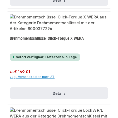
Details
Drehmomentschlüssel Click-Torque X WERA
Sofort verfügbar, Lieferzeit 5-6 Tage
Regulärer Preis:
€ 169,01
Ab
zzgl. Versandkosten nach AT
Details