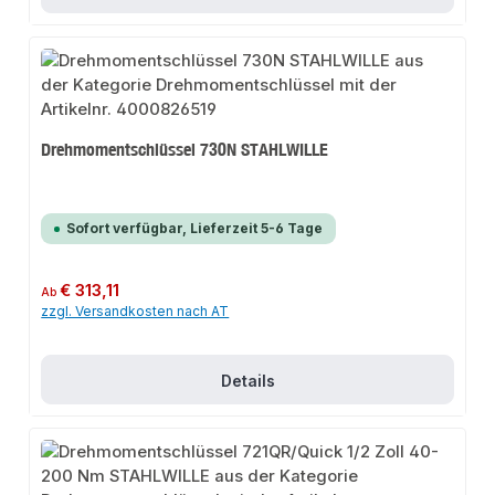
Drehmomentschlüssel 730N STAHLWILLE
Sofort verfügbar, Lieferzeit 5-6 Tage
Regulärer Preis:
€ 313,11
Ab
zzgl. Versandkosten nach AT
Details