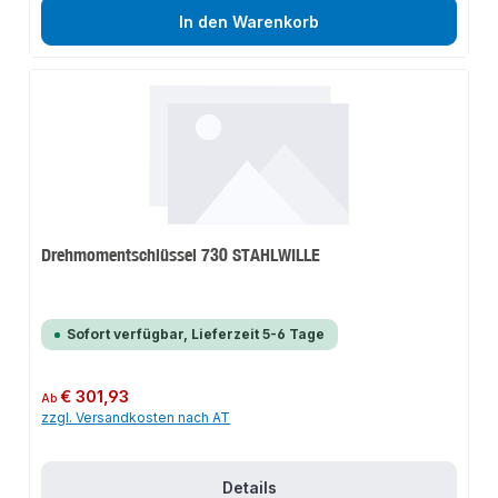
In den Warenkorb
Drehmomentschlüssel 730 STAHLWILLE
Sofort verfügbar, Lieferzeit 5-6 Tage
Regulärer Preis:
€ 301,93
Ab
zzgl. Versandkosten nach AT
Details