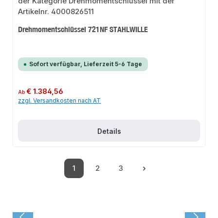
Drehmomentschlüssel 721NF STAHLWILLE
Sofort verfügbar, Lieferzeit 5-6 Tage
Regulärer Preis:
€ 1.384,56
Ab
zzgl. Versandkosten nach AT
Details
1
2
3
Seite
Seite
Seite