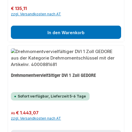
Regulärer Preis:
€ 135,11
zzgl. Versandkosten nach AT
In den Warenkorb
Drehmomentvervielfältiger DVI 1 Zoll GEDORE
Sofort verfügbar, Lieferzeit 5-6 Tage
Regulärer Preis:
€ 1.443,07
Ab
zzgl. Versandkosten nach AT