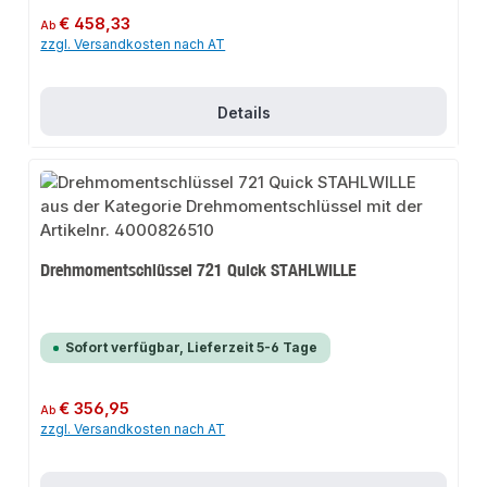
Regulärer Preis:
€ 458,33
Ab
zzgl. Versandkosten nach AT
Details
Drehmomentschlüssel 721 Quick STAHLWILLE
Sofort verfügbar, Lieferzeit 5-6 Tage
Regulärer Preis:
€ 356,95
Ab
zzgl. Versandkosten nach AT