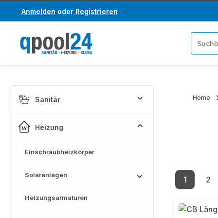
Anmelden
oder
Registrieren
um Hauptinhalt springen
Zur Suche springen
Home
Sanitär
Heizung
Einschraubheizkörper
Solaranlagen
1
2
Seite
Se
Heizungsarmaturen