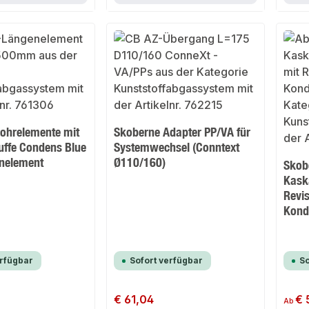
ohrelemente mit
Skoberne Adapter PP/VA für
ffe Condens Blue
Systemwechsel (Conntext
nelement
Ø110/160)
Skob
Kask
Revi
Kond
erfügbar
Sofort verfügbar
So
Regulärer Preis:
€ 61,04
Regulär
€ 
Ab