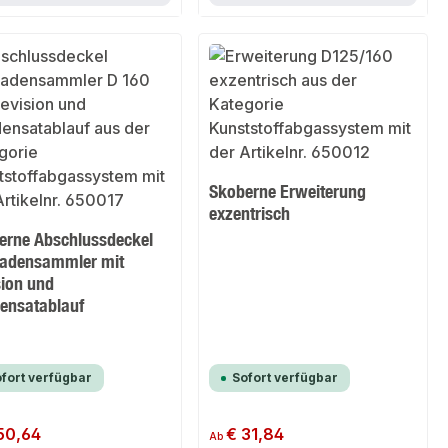
Skoberne Erweiterung
exzentrisch
erne Abschlussdeckel
adensammler mit
sion und
ensatablauf
fort verfügbar
Sofort verfügbar
er Preis:
50,64
Regulärer Preis:
€ 31,84
Ab