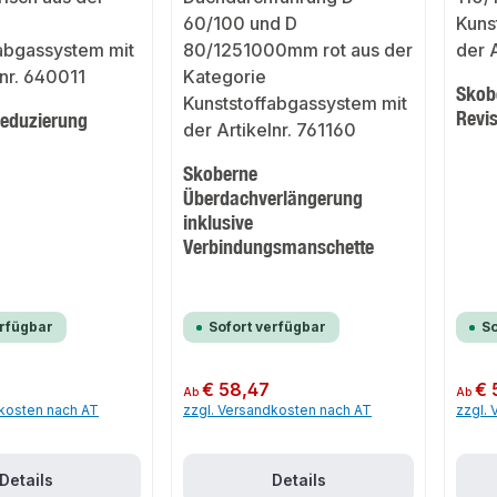
Skob
Revis
eduzierung
h
Skoberne
Überdachverlängerung
inklusive
Verbindungsmanschette
erfügbar
Sofort verfügbar
So
Regulärer Preis:
€ 58,47
Regulär
€ 
Ab
Ab
dkosten nach AT
zzgl. Versandkosten nach AT
zzgl.
Details
Details