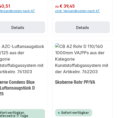
er Preis:
40,51
Regulärer Preis:
€ 39,45
Ab
 Versandkosten nach AT
zzgl. Versandkosten nach AT
Details
Details
erne Condens Blue
Skoberne Rohr PP/VA
Luftansaugstück D
25
fort verfügbar,
Sofort verfügbar
eferzeit 6-7 Tage