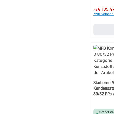
Regulärer Preis:
€ 135,4
Ab
zzgl. Versan
Skoberne 
Kondensat
80/32 PPs 
Sofort ve