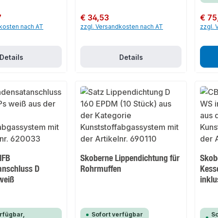
7
Regulärer Preis:
€ 34,53
Regulär
€ 75
dkosten nach AT
zzgl. Versandkosten nach AT
zzgl.
Details
Details
MFB
Skoberne Lippendichtung für
Skob
anschluss D
Rohrmuffen
Kess
weiß
inkl
rfügbar,
Sofort verfügbar
So