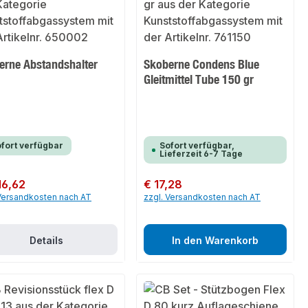
erne Abstandshalter
Skoberne Condens Blue
Gleitmittel Tube 150 gr
fort verfügbar
Sofort verfügbar,
Lieferzeit 6-7 Tage
er Preis:
16,62
Regulärer Preis:
€ 17,28
 Versandkosten nach AT
zzgl. Versandkosten nach AT
Details
In den Warenkorb