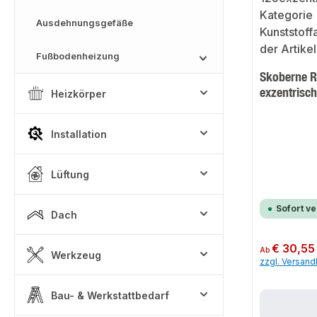
Ausdehnungsgefäße
Fußbodenheizung
Skoberne R
exzentrisc
Heizkörper
Installation
Lüftung
Sofort v
Dach
Regulärer Preis:
€ 30,55
Ab
Werkzeug
zzgl. Versan
Bau- & Werkstattbedarf