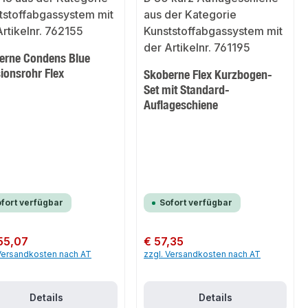
erne Condens Blue
ionsrohr Flex
Skoberne Flex Kurzbogen-
Set mit Standard-
Auflageschiene
fort verfügbar
Sofort verfügbar
er Preis:
55,07
Regulärer Preis:
€ 57,35
 Versandkosten nach AT
zzgl. Versandkosten nach AT
Details
Details