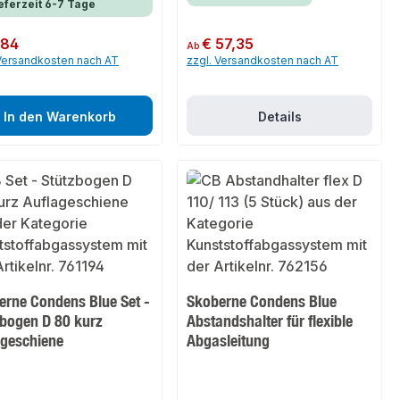
eferzeit 6-7 Tage
er Preis:
,84
Regulärer Preis:
€ 57,35
Ab
 Versandkosten nach AT
zzgl. Versandkosten nach AT
In den Warenkorb
Details
erne Condens Blue Set -
Skoberne Condens Blue
zbogen D 80 kurz
Abstandshalter für flexible
ageschiene
Abgasleitung