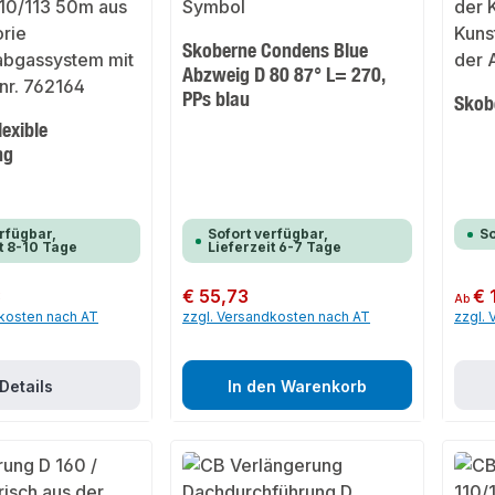
Skoberne Condens Blue
Abzweig D 80 87° L= 270,
PPs blau
Skob
exible
ng
rfügbar,
Sofort verfügbar,
So
t 8-10 Tage
Lieferzeit 6-7 Tage
3
Regulärer Preis:
€ 55,73
Regulär
€ 
Ab
dkosten nach AT
zzgl. Versandkosten nach AT
zzgl.
Details
In den Warenkorb