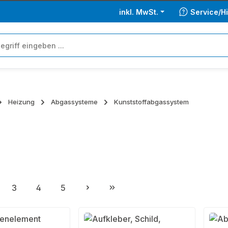
inkl. MwSt.
Service/Hi
Heizung
Abgassysteme
Kunststoffabgassystem
3
4
5
ite
Seite
Seite
Seite