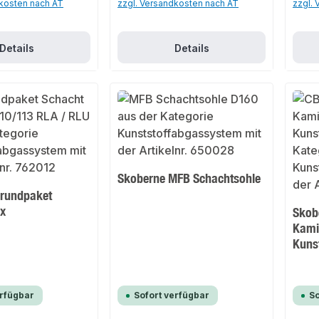
dkosten nach AT
zzgl. Versandkosten nach AT
zzgl.
Details
Details
Skoberne MFB Schachtsohle
Grundpaket
ex
Skob
Kami
Kunst
erfügbar
Sofort verfügbar
So