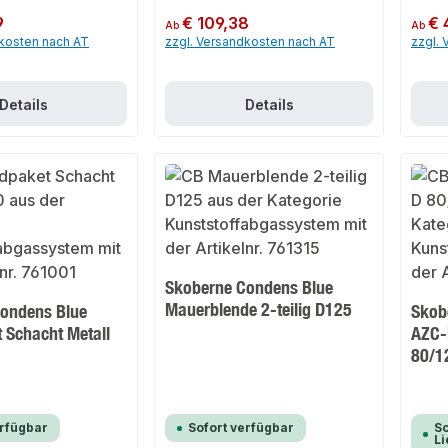
9
Regulärer Preis:
€ 109,38
Regulär
€ 
Ab
Ab
dkosten nach AT
zzgl. Versandkosten nach AT
zzgl.
Details
Details
Skoberne Condens Blue
Mauerblende 2-teilig D125
ondens Blue
Skob
 Schacht Metall
AZC-
80/1
erfügbar
Sofort verfügbar
So
Li