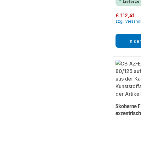
Lieferzei
Regulärer Preis:
€ 112,41
zzgl. Versan
In de
Skoberne E
exzentrisc