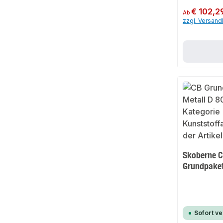
Regulärer Preis:
€ 102,2
Ab
zzgl. Versan
Skoberne C
Grundpaket
Sofort v