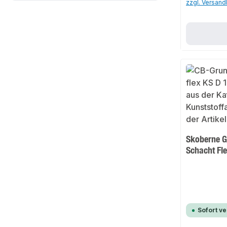
zzgl. Versan
Skoberne 
Schacht Fl
Sofort v