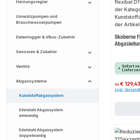
Heizungsregler
Umwälzpumpen und
Brauchwasserpumpen
Skoberne Fl
Datenlogger & VBus-Zubehör
Abgasleitu
Sensoren & Zubehör
Ventile
Sofort ve
Lieferzei
Abgassysteme
Regulärer Preis:
€ 129,4
Ab
zzgl. Versan
Kunststoffabgassystem
Edelstahl Abgassystem
einwandig
Edelstahl Abgassystem
doppelwandig