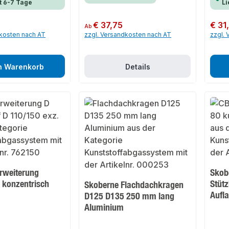
t 6-7 Tage
Li
Regulärer Preis:
€ 37,75
Regulär
€ 31
Ab
dkosten nach AT
zzgl. Versandkosten nach AT
zzgl.
n Warenkorb
Details
rweiterung
Skob
h konzentrisch
Stüt
Skoberne Flachdachkragen
Aufl
D125 D135 250 mm lang
Aluminium