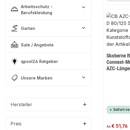
Arbeitsschutz -
Berufskleidung
Garten
Sale / Angebote
Skoberne R
Connext-Mu
qpool24 Ratgeber
AZC-Länge
Unsere Marken
Hersteller
Sofort v
Preis
Regulärer Preis:
€ 51,76
Ab