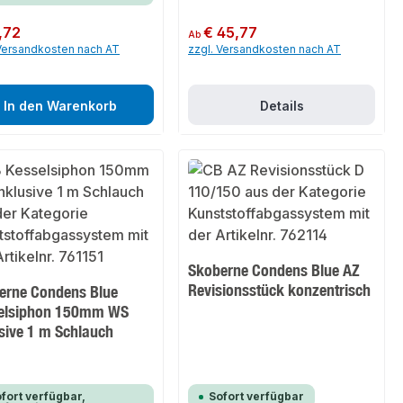
er Preis:
,72
Regulärer Preis:
€ 45,77
Ab
 Versandkosten nach AT
zzgl. Versandkosten nach AT
In den Warenkorb
Details
Skoberne Condens Blue AZ
Revisionsstück konzentrisch
erne Condens Blue
elsiphon 150mm WS
usive 1 m Schlauch
fort verfügbar,
Sofort verfügbar