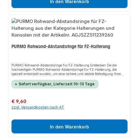
In den Warenkorb
PURMO Rohwand-Abstandsringe für FZ-Halterung
PURMO Rohwand-Abstandsringe für FZ-Halterung Entdecken Sie die
hochwertigen PURMO Rohwand-Abstandsringe für FZ-Halterung, die
speziell entwickelt wurden, um eine sichere und stabile Befestigung Ihrer
Heizkörper zu gewährleisten. Diese Abstandsringe bieten eine optimale
Lösung für die Montage an Rohwänden und sorgen für eine zuverlässige
Sofort verfügbar, Lieferzeit 10-13 Tage
Halterung. Die PURMO Rohwand-Abstandsringe für FZ-Halterung sind
einfach zu installieren und bieten eine langlebige und robuste Konstruktion.
Mit ihrer präzisen Passform und dem hochwertigen Material sind sie die
ideale Wahl für alle, die Wert auf Qualität und Sicherheit legen. Bestellen Sie
Regulärer Preis:
€ 9,60
noch heute die PURMO Rohwand-Abstandsringe für FZ-Halterung und
zzgl. Versandkosten nach AT
profitieren Sie von einer einfachen Montage und einer sicheren Befestigung
Ihrer Heizkörper. Diese Abstandsringe sind die perfekte Ergänzung für Ihr
Heizsystem und sorgen für eine zuverlässige und stabile Halterung.
In den Warenkorb