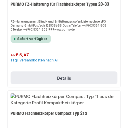
lieferbarVerpackungMontageverpackt mit Pappe, Schutzecken und
PURMO FZ-Halterung für Flachheizkörper Typen 20-33
umweltfreundlicher Schrumpffolie. Farbe RAL 9016. Betriebsdruck 10 bar.
Prüfdruck 13 bar. Temperatur max. 110 Grad C. Medium Wasser. Anschlüsse
2 x G 1/2 Zoll unten, Anschlüsse 4 x G 1/2 Zoll seitlich möglich ISO 228.
FZ-Halterungenmit Blind- und EntlüftungsstopfenLiefernachweisPG
Germany GmbHPostfach 132538688 GoslarTelefon +49(0)5324 808
0Telefax +49(0)5324 808 999www.purmo.de
Sofort verfügbar
Regulärer Preis:
€ 5,47
Ab
zzgl. Versandkosten nach AT
Details
PURMO Flachheizkörper Compact Typ 21S