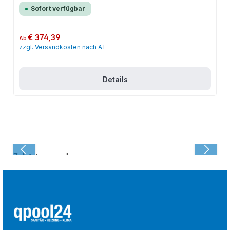
Sofort verfügbar
Regulärer Preis:
€ 374,39
Ab
zzgl. Versandkosten nach AT
Details
Zuletzt angesehen: