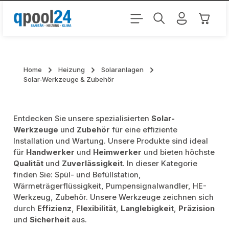
Zum Hauptinhalt springen
Warenk
Home
Heizung
Solaranlagen
Solar-Werkzeuge & Zubehör
Entdecken Sie unsere spezialisierten
Solar-
Werkzeuge
und
Zubehör
für eine effiziente
Installation und Wartung. Unsere Produkte sind ideal
für
Handwerker
und
Heimwerker
und bieten höchste
Qualität
und
Zuverlässigkeit
. In dieser Kategorie
finden Sie: Spül- und Befüllstation,
Wärmeträgerflüssigkeit, Pumpensignalwandler, HE-
Werkzeug, Zubehör. Unsere Werkzeuge zeichnen sich
durch
Effizienz
,
Flexibilität
,
Langlebigkeit
,
Präzision
und
Sicherheit
aus.