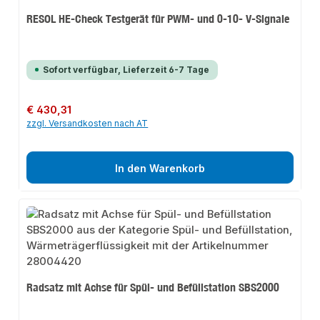
RESOL HE-Check Testgerät für PWM- und 0-10- V-Signale
Sofort verfügbar, Lieferzeit 6-7 Tage
Regulärer Preis:
€ 430,31
zzgl. Versandkosten nach AT
In den Warenkorb
Radsatz mit Achse für Spül- und Befüllstation SBS2000